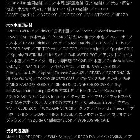
Salon Asian(全国店舗) ／ 六本木周辺設置店舗（約50店舗）／ 渋谷・原宿・
池袋・恵比寿・代官山・新宿SHOP（約100店舗）／ STUDIO
COAST（ageHa）／ V2TOKYO ／ ELE TOKYO ／VILLA TOKYO ／ MEZZO
六本木周辺店舗
TRIPLE TWENTY ／ PinkX／ 島唄楽園 ／ Holl Point ／ World Investors
TRAVEL CAFÉ 六本木店 ／ K’s BAR ／ 炭火BAR 集 六本木店 ／ ベル・オーブ
六本木 ／ Privato Dining Lovenet ／ Sugar Daddy ／ VIRUS ／ VIRTUS2 ／
TIP TOP CAVE ／ TIP TOP you ／ TIP TOP ／ Harlem freak ／ Spunky GOLD
／ Spunky PLATINUM ／ Hot Staff ／ BAR WATER POT ／ アボットチョイス
六本木店 ／ ヘアメイク・着付け専門店 GEKKABIJIN 本店 ／ Cecile Aoki New
NANAy’s ／ BAR BLU ／ しょうがの香り。／ KRUN SIAM 六本木店 ／
Ebonye 六本木店 ／ Agleam Ebonye 六本木店 ／ FIESTA ／ ROPPONGI 香
和（KA GU WA) ／ TOKYO SPORTS CAFÉ ／ 焼酎DINIG BAR 虎の桜 ／ BAR
DINING KARAOKE ROSSO ／ DINING & LOUNGE CROSSOVER ／ Sky
hills&Aquarium Lounge 蒼の響 六本木店 ／ Bar 7th Ave.in Roppongi ／
AQUA GIARDINO ／ Café&Trattoria ／ ターボロ ディ マリア／フットマッサ
ージ 足庵 六本木店 ／ カラオケ館 六本木店 ／ Charleston&Son ／ 六本木
VIVI ／ CLUB ZOO ／ WOLFGANG PUCK ／ クラブライト ／ Bar FreeLe ／ プ
ロポーション ／ J-BAR ／ FIRST HOUSE ／ カラオケ パセラ ／ カラオケ シ
ダックス ／ PIZZERIA Charleston&Son ／ WORLDSTAR CAFE
渋谷周辺店舗
Manhattan RECORDs ／ SAM’s Shibuya ／ RECO FAN ／イシバシ楽器 ／ ア