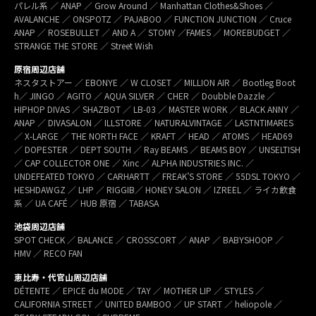
パレル系 ／ ANAP ／ Grow Around ／ Manhattan Clothes&Shoes ／
AVALANCHE ／ ONSPOTZ ／ PAJABOO ／ FUNCTION JUNCTION ／ Cruce
ANAP ／ ROSEBULLET ／ AND A ／ STOMY ／FAMES ／ MOREBUDGET ／
STRANGE THE STORE ／ Street Wish
原宿周辺店舗
ネスタストアー ／ EBONYE ／ W CLOSET ／ MILLION AIR ／ Bootleg Boot
h／ JINGO ／ AGITO ／ AQUA SILVER ／ CHER ／ Doubble Dazzle ／
HIPHOP DIVAS ／ SHAZBOT ／ LB-03 ／ MASTER WORK ／ BLACK ANNY ／
ANAP ／ DIVASALON ／ ILLSTORE ／ NATURALVINTAGE ／ LASTNTIMARES
／ X-LARGE ／ THE NORTH FACE ／ KRAFT ／ HEAD ／ ATOMS ／ HEAD69
／ DOPESTER ／ DEPT SOUTH ／ Ray BEAMS ／ BEAMS BOY ／ UNSELTISH
／ CAP COLLECTOR ONE ／ Xinc ／ ALPHA INDUSTRIES INC. ／
UNDEFEATED TOKYO ／ CARHARTT ／ FREAK’S STORE ／ 55DSL TOKYO ／
HESHDAWGZ ／ LHP ／ RIGGIB／ HONEY SALON ／ IZREEL ／ ライカ飲食
系 ／ UA CAFÉ ／ HUB 原宿 ／ TABASA
池袋周辺店舗
SPOT CHECK ／ BALANCE ／ CROSSCORT ／ ANAP ／ BABYSHOOP ／
HMV ／ RECO FAN
恵比寿・代官山周辺店舗
DÉTENTE ／ EPICE du MODE ／ TAY ／ MOTHER LIP ／ STYLES ／
CALIFORNIA STREET ／ UNITED BAMBOO ／ UP START ／ heliopole ／