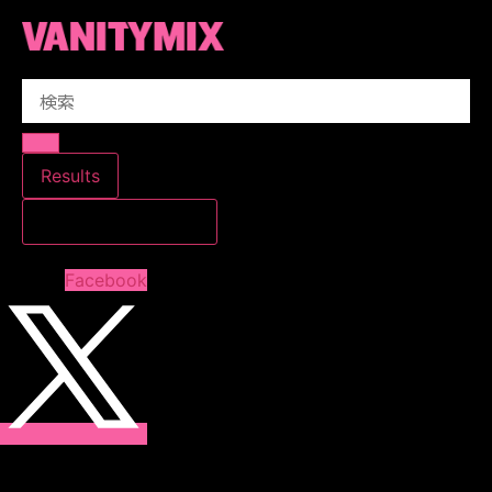
コ
ン
テ
Search
ン
...
ツ
に
ス
Results
キ
すべての結果を見る
ッ
プ
Facebook