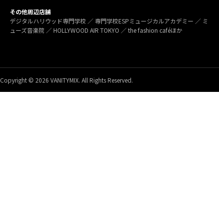
その他周辺店舗
デジタルハリウッド専門学校 ／ 専門学校ESPミュージカルアカデミー ／ ミ
ューズ音楽院 ／ HOLLYWOOD AIR TOKYO ／ the fashion caféほか
Copyright © 2026 VANITYMIX. All Rights Reserved.