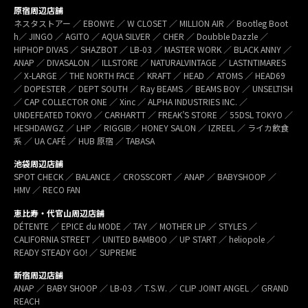
原宿周辺店舗
ネスタストアー ／ EBONYE ／ W CLOSET ／ MILLION AIR ／ Bootleg Boot
h／ JINGO ／ AGITO ／ AQUA SILVER ／ CHER ／ Doubble Dazzle ／
HIPHOP DIVAS ／ SHAZBOT ／ LB-03 ／ MASTER WORK ／ BLACK ANNY ／
ANAP ／ DIVASALON ／ ILLSTORE ／ NATURALVINTAGE ／ LASTNTIMARES
／ X-LARGE ／ THE NORTH FACE ／ KRAFT ／ HEAD ／ ATOMS ／ HEAD69
／ DOPESTER ／ DEPT SOUTH ／ Ray BEAMS ／ BEAMS BOY ／ UNSELTISH
／ CAP COLLECTOR ONE ／ Xinc ／ ALPHA INDUSTRIES INC. ／
UNDEFEATED TOKYO ／ CARHARTT ／ FREAK’S STORE ／ 55DSL TOKYO ／
HESHDAWGZ ／ LHP ／ RIGGIB／ HONEY SALON ／ IZREEL ／ ライカ飲食
系 ／ UA CAFÉ ／ HUB 原宿 ／ TABASA
池袋周辺店舗
SPOT CHECK ／ BALANCE ／ CROSSCORT ／ ANAP ／ BABYSHOOP ／
HMV ／ RECO FAN
恵比寿・代官山周辺店舗
DÉTENTE ／ EPICE du MODE ／ TAY ／ MOTHER LIP ／ STYLES ／
CALIFORNIA STREET ／ UNITED BAMBOO ／ UP START ／ heliopole ／
READY STEADY GO! ／ SUPREME
新宿周辺店舗
ANAP ／ BABY SHOOP ／ LB-03 ／ T.S.W. ／ CLIP JOINT ANGEL ／ GRAND
REACH