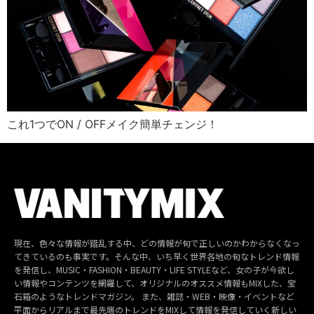
これ1つでON / OFFメイク簡単チェンジ！
現在、色々な情報が錯乱する中、どの情報が旬で正しいのかわからなくなっ
てきているのも事実です。そんな中、いち早く世界各地の旬なトレンド情報
を発信し、MUSIC・FASHION・BEAUTY・LIFE STYLEなど、女の子が今欲し
い情報やコンテンツを網羅して、オリジナルのオススメ情報もMIXした、宝
石箱のようなトレンドマガジン。 また、雑誌・WEB・映像・イベントなど
平面からリアルまで最先端のトレンドをMIXして情報を発信していく新しい