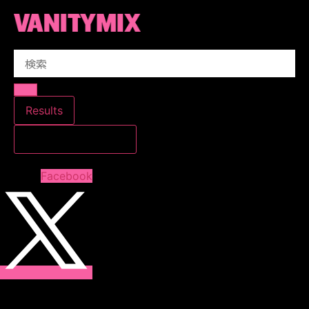
コ
ン
テ
Search
ン
...
ツ
に
ス
Results
キ
すべての結果を見る
ッ
プ
Facebook