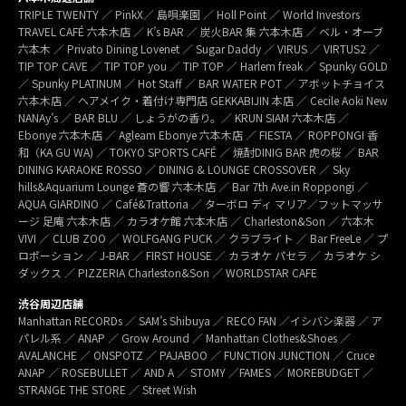
TRIPLE TWENTY ／ PinkX／ 島唄楽園 ／ Holl Point ／ World Investors
TRAVEL CAFÉ 六本木店 ／ K’s BAR ／ 炭火BAR 集 六本木店 ／ ベル・オーブ
六本木 ／ Privato Dining Lovenet ／ Sugar Daddy ／ VIRUS ／ VIRTUS2 ／
TIP TOP CAVE ／ TIP TOP you ／ TIP TOP ／ Harlem freak ／ Spunky GOLD
／ Spunky PLATINUM ／ Hot Staff ／ BAR WATER POT ／ アボットチョイス
六本木店 ／ ヘアメイク・着付け専門店 GEKKABIJIN 本店 ／ Cecile Aoki New
NANAy’s ／ BAR BLU ／ しょうがの香り。／ KRUN SIAM 六本木店 ／
Ebonye 六本木店 ／ Agleam Ebonye 六本木店 ／ FIESTA ／ ROPPONGI 香
和（KA GU WA) ／ TOKYO SPORTS CAFÉ ／ 焼酎DINIG BAR 虎の桜 ／ BAR
DINING KARAOKE ROSSO ／ DINING & LOUNGE CROSSOVER ／ Sky
hills&Aquarium Lounge 蒼の響 六本木店 ／ Bar 7th Ave.in Roppongi ／
AQUA GIARDINO ／ Café&Trattoria ／ ターボロ ディ マリア／フットマッサ
ージ 足庵 六本木店 ／ カラオケ館 六本木店 ／ Charleston&Son ／ 六本木
VIVI ／ CLUB ZOO ／ WOLFGANG PUCK ／ クラブライト ／ Bar FreeLe ／ プ
ロポーション ／ J-BAR ／ FIRST HOUSE ／ カラオケ パセラ ／ カラオケ シ
ダックス ／ PIZZERIA Charleston&Son ／ WORLDSTAR CAFE
渋谷周辺店舗
Manhattan RECORDs ／ SAM’s Shibuya ／ RECO FAN ／イシバシ楽器 ／ ア
パレル系 ／ ANAP ／ Grow Around ／ Manhattan Clothes&Shoes ／
AVALANCHE ／ ONSPOTZ ／ PAJABOO ／ FUNCTION JUNCTION ／ Cruce
ANAP ／ ROSEBULLET ／ AND A ／ STOMY ／FAMES ／ MOREBUDGET ／
STRANGE THE STORE ／ Street Wish