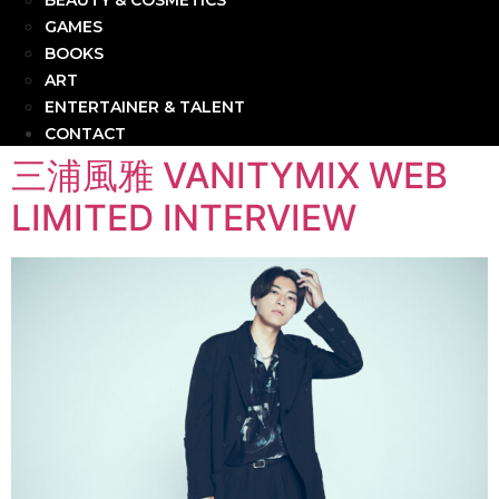
BEAUTY & COSMETICS
GAMES
BOOKS
ART
ENTERTAINER & TALENT
CONTACT
三浦風雅 VANITYMIX WEB
LIMITED INTERVIEW