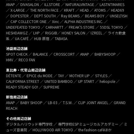
ANAP ／ DIVASALON ／ ILLSTORE ／ NATURALVINTAGE ／ LASTNTIMARES
／ X-LARGE ／ THE NORTH FACE ／ KRAFT ／ HEAD ／ ATOMS ／ HEAD69
／ DOPESTER ／ DEPT SOUTH ／ Ray BEAMS ／ BEAMS BOY ／ UNSELTISH
／ CAP COLLECTOR ONE ／ Xinc ／ ALPHA INDUSTRIES INC. ／
UNDEFEATED TOKYO ／ CARHARTT ／ FREAK’S STORE ／ 55DSL TOKYO ／
HESHDAWGZ ／ LHP ／ RIGGIB／ HONEY SALON ／ IZREEL ／ ライカ飲食
系 ／ UA CAFÉ ／ HUB 原宿 ／ TABASA
池袋周辺店舗
SPOT CHECK ／ BALANCE ／ CROSSCORT ／ ANAP ／ BABYSHOOP ／
HMV ／ RECO FAN
恵比寿・代官山周辺店舗
DÉTENTE ／ EPICE du MODE ／ TAY ／ MOTHER LIP ／ STYLES ／
CALIFORNIA STREET ／ UNITED BAMBOO ／ UP START ／ heliopole ／
READY STEADY GO! ／ SUPREME
新宿周辺店舗
ANAP ／ BABY SHOOP ／ LB-03 ／ T.S.W. ／ CLIP JOINT ANGEL ／ GRAND
REACH
その他周辺店舗
デジタルハリウッド専門学校 ／ 専門学校ESPミュージカルアカデミー ／ ミ
ューズ音楽院 ／ HOLLYWOOD AIR TOKYO ／ the fashion caféほか