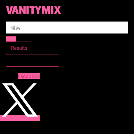
コ
ン
テ
Search
ン
...
ツ
に
ス
Results
キ
すべての結果を見る
ッ
プ
Facebook