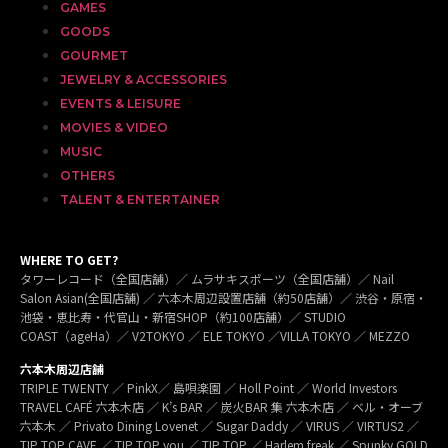
GAMES
GOODS
GOURMET
JEWELRY & ACCESSORIES
EVENTS & LEISURE
MOVIES & VIDEO
MUSIC
OTHERS
TALENT & ENTERTAINER
WHERE TO GET?
タワーレコード（全国店舗）／ ムラサキスポーツ（全国店舗）／ Nail
Salon Asian(全国店舗) ／ 六本木周辺設置店舗（約50店舗）／ 渋谷・原宿・
池袋・恵比寿・代官山・新宿SHOP（約100店舗）／ STUDIO
COAST（ageHa）／ V2TOKYO ／ ELE TOKYO ／VILLA TOKYO ／ MEZZO
六本木周辺店舗
TRIPLE TWENTY ／ PinkX／ 島唄楽園 ／ Holl Point ／ World Investors
TRAVEL CAFÉ 六本木店 ／ K’s BAR ／ 炭火BAR 集 六本木店 ／ ベル・オーブ
六本木 ／ Privato Dining Lovenet ／ Sugar Daddy ／ VIRUS ／ VIRTUS2 ／
TIP TOP CAVE ／ TIP TOP you ／ TIP TOP ／ Harlem freak ／ Spunky GOLD