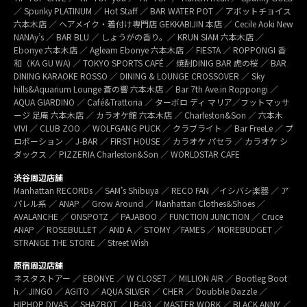
／ Spunky PLATINUM ／ Hot Staff ／ BAR WATER POT ／ アボットチョイス
六本木店 ／ ヘアメイク・着付け専門店 GEKKABIJIN 本店 ／ Cecile Aoki New
NANAy’s ／ BAR BLU ／ しょうがの香り。／ KRUN SIAM 六本木店 ／
Ebonye 六本木店 ／ Agleam Ebonye 六本木店 ／ FIESTA ／ ROPPONGI 香
和（KA GU WA) ／ TOKYO SPORTS CAFÉ ／ 焼酎DINIG BAR 虎の桜 ／ BAR
DINING KARAOKE ROSSO ／ DINING & LOUNGE CROSSOVER ／ Sky
hills&Aquarium Lounge 蒼の響 六本木店 ／ Bar 7th Ave.in Roppongi ／
AQUA GIARDINO ／ Café&Trattoria ／ ターボロ ディ マリア／フットマッサ
ージ 足庵 六本木店 ／ カラオケ館 六本木店 ／ Charleston&Son ／ 六本木
VIVI ／ CLUB ZOO ／ WOLFGANG PUCK ／ クラブライト ／ Bar FreeLe ／ プ
ロポーション ／ J-BAR ／ FIRST HOUSE ／ カラオケ パセラ ／ カラオケ シ
ダックス ／ PIZZERIA Charleston&Son ／ WORLDSTAR CAFE
渋谷周辺店舗
Manhattan RECORDs ／ SAM’s Shibuya ／ RECO FAN ／イシバシ楽器 ／ ア
パレル系 ／ ANAP ／ Grow Around ／ Manhattan Clothes&Shoes ／
AVALANCHE ／ ONSPOTZ ／ PAJABOO ／ FUNCTION JUNCTION ／ Cruce
ANAP ／ ROSEBULLET ／ AND A ／ STOMY ／FAMES ／ MOREBUDGET ／
STRANGE THE STORE ／ Street Wish
原宿周辺店舗
ネスタストアー ／ EBONYE ／ W CLOSET ／ MILLION AIR ／ Bootleg Boot
h／ JINGO ／ AGITO ／ AQUA SILVER ／ CHER ／ Doubble Dazzle ／
HIPHOP DIVAS ／ SHAZBOT ／ LB-03 ／ MASTER WORK ／ BLACK ANNY ／