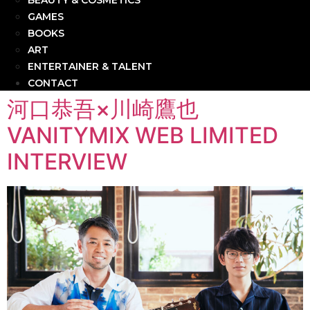
BEAUTY & COSMETICS
GAMES
BOOKS
ART
ENTERTAINER & TALENT
CONTACT
河口恭吾×川崎鷹也
VANITYMIX WEB LIMITED
INTERVIEW