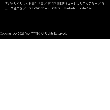
デジタルハリウッド専門学校 ／ 専門学校ESPミュージカルアカデミー ／ ミ
ューズ音楽院 ／ HOLLYWOOD AIR TOKYO ／ the fashion caféほか
Copyright © 2026 VANITYMIX. All Rights Reserved.