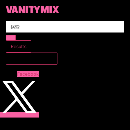
コ
ン
テ
Search
ン
...
ツ
に
ス
Results
キ
すべての結果を見る
ッ
プ
Facebook