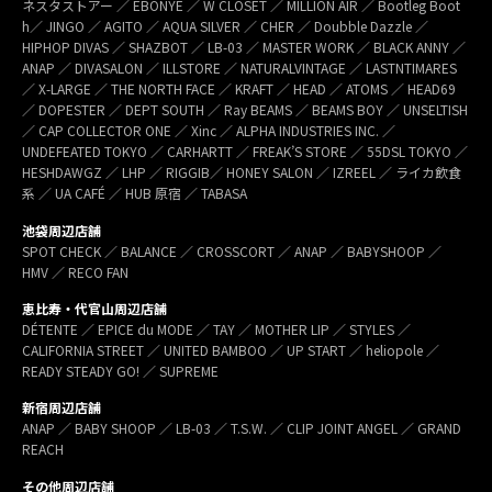
ネスタストアー ／ EBONYE ／ W CLOSET ／ MILLION AIR ／ Bootleg Boot
h／ JINGO ／ AGITO ／ AQUA SILVER ／ CHER ／ Doubble Dazzle ／
HIPHOP DIVAS ／ SHAZBOT ／ LB-03 ／ MASTER WORK ／ BLACK ANNY ／
ANAP ／ DIVASALON ／ ILLSTORE ／ NATURALVINTAGE ／ LASTNTIMARES
／ X-LARGE ／ THE NORTH FACE ／ KRAFT ／ HEAD ／ ATOMS ／ HEAD69
／ DOPESTER ／ DEPT SOUTH ／ Ray BEAMS ／ BEAMS BOY ／ UNSELTISH
／ CAP COLLECTOR ONE ／ Xinc ／ ALPHA INDUSTRIES INC. ／
UNDEFEATED TOKYO ／ CARHARTT ／ FREAK’S STORE ／ 55DSL TOKYO ／
HESHDAWGZ ／ LHP ／ RIGGIB／ HONEY SALON ／ IZREEL ／ ライカ飲食
系 ／ UA CAFÉ ／ HUB 原宿 ／ TABASA
池袋周辺店舗
SPOT CHECK ／ BALANCE ／ CROSSCORT ／ ANAP ／ BABYSHOOP ／
HMV ／ RECO FAN
恵比寿・代官山周辺店舗
DÉTENTE ／ EPICE du MODE ／ TAY ／ MOTHER LIP ／ STYLES ／
CALIFORNIA STREET ／ UNITED BAMBOO ／ UP START ／ heliopole ／
READY STEADY GO! ／ SUPREME
新宿周辺店舗
ANAP ／ BABY SHOOP ／ LB-03 ／ T.S.W. ／ CLIP JOINT ANGEL ／ GRAND
REACH
その他周辺店舗