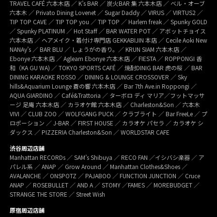
TRAVEL CAFÉ 六本木店 ／ K’s BAR ／ 炭火BAR 集 六本木店 ／ ベル・オーブ
六本木 ／ Privato Dining Lovenet ／ Sugar Daddy ／ VIRUS ／ VIRTUS2 ／
TIP TOP CAVE ／ TIP TOP you ／ TIP TOP ／ Harlem freak ／ Spunky GOLD
／ Spunky PLATINUM ／ Hot Staff ／ BAR WATER POT ／ アボットチョイス
六本木店 ／ ヘアメイク・着付け専門店 GEKKABIJIN 本店 ／ Cecile Aoki New
NANAy’s ／ BAR BLU ／ しょうがの香り。／ KRUN SIAM 六本木店 ／
Ebonye 六本木店 ／ Agleam Ebonye 六本木店 ／ FIESTA ／ ROPPONGI 香
和（KA GU WA) ／ TOKYO SPORTS CAFÉ ／ 焼酎DINIG BAR 虎の桜 ／ BAR
DINING KARAOKE ROSSO ／ DINING & LOUNGE CROSSOVER ／ Sky
hills&Aquarium Lounge 蒼の響 六本木店 ／ Bar 7th Ave.in Roppongi ／
AQUA GIARDINO ／ Café&Trattoria ／ ターボロ ディ マリア／フットマッサ
ージ 足庵 六本木店 ／ カラオケ館 六本木店 ／ Charleston&Son ／ 六本木
VIVI ／ CLUB ZOO ／ WOLFGANG PUCK ／ クラブライト ／ Bar FreeLe ／ プ
ロポーション ／ J-BAR ／ FIRST HOUSE ／ カラオケ パセラ ／ カラオケ シ
ダックス ／ PIZZERIA Charleston&Son ／ WORLDSTAR CAFE
渋谷周辺店舗
Manhattan RECORDs ／ SAM’s Shibuya ／ RECO FAN ／イシバシ楽器 ／ ア
パレル系 ／ ANAP ／ Grow Around ／ Manhattan Clothes&Shoes ／
AVALANCHE ／ ONSPOTZ ／ PAJABOO ／ FUNCTION JUNCTION ／ Cruce
ANAP ／ ROSEBULLET ／ AND A ／ STOMY ／FAMES ／ MOREBUDGET ／
STRANGE THE STORE ／ Street Wish
原宿周辺店舗