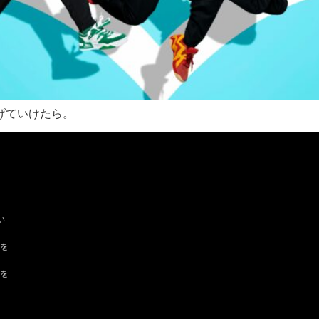
げていけたら。
い
ツを
ドを