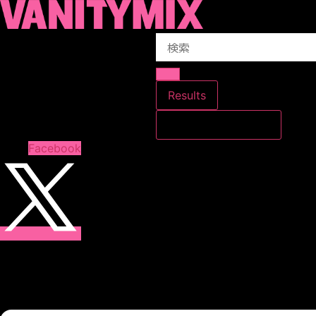
コ
ン
Search
テ
...
ン
ツ
に
Results
ス
すべての結果を見る
キ
ッ
Facebook
プ