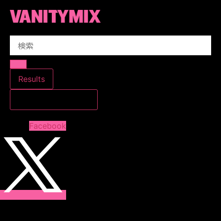
コ
ン
テ
Search
ン
...
ツ
に
ス
Results
キ
すべての結果を見る
ッ
プ
Facebook