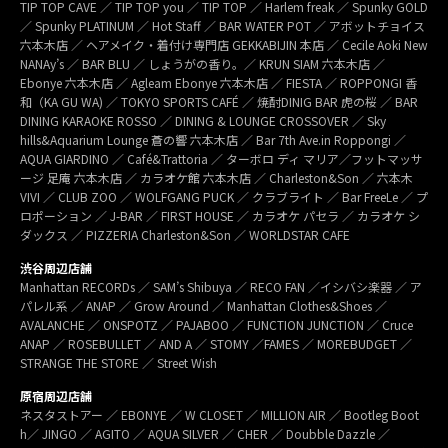
TIP TOP CAVE ／ TIP TOP you ／ TIP TOP ／ Harlem freak ／ Spunky GOLD
／ Spunky PLATINUM ／ Hot Staff ／ BAR WATER POT ／ アボットチョイス
六本木店 ／ ヘアメイク・着付け専門店 GEKKABIJIN 本店 ／ Cecile Aoki New
NANAy’s ／ BAR BLU ／ しょうがの香り。／ KRUN SIAM 六本木店 ／
Ebonye 六本木店 ／ Agleam Ebonye 六本木店 ／ FIESTA ／ ROPPONGI 香
和（KA GU WA) ／ TOKYO SPORTS CAFÉ ／ 焼酎DINIG BAR 虎の桜 ／ BAR
DINING KARAOKE ROSSO ／ DINING & LOUNGE CROSSOVER ／ Sky
hills&Aquarium Lounge 蒼の響 六本木店 ／ Bar 7th Ave.in Roppongi ／
AQUA GIARDINO ／ Café&Trattoria ／ ターボロ ディ マリア／フットマッサ
ージ 足庵 六本木店 ／ カラオケ館 六本木店 ／ Charleston&Son ／ 六本木
VIVI ／ CLUB ZOO ／ WOLFGANG PUCK ／ クラブライト ／ Bar FreeLe ／ プ
ロポーション ／ J-BAR ／ FIRST HOUSE ／ カラオケ パセラ ／ カラオケ シ
ダックス ／ PIZZERIA Charleston&Son ／ WORLDSTAR CAFE
渋谷周辺店舗
Manhattan RECORDs ／ SAM’s Shibuya ／ RECO FAN ／イシバシ楽器 ／ ア
パレル系 ／ ANAP ／ Grow Around ／ Manhattan Clothes&Shoes ／
AVALANCHE ／ ONSPOTZ ／ PAJABOO ／ FUNCTION JUNCTION ／ Cruce
ANAP ／ ROSEBULLET ／ AND A ／ STOMY ／FAMES ／ MOREBUDGET ／
STRANGE THE STORE ／ Street Wish
原宿周辺店舗
ネスタストアー ／ EBONYE ／ W CLOSET ／ MILLION AIR ／ Bootleg Boot
h／ JINGO ／ AGITO ／ AQUA SILVER ／ CHER ／ Doubble Dazzle ／