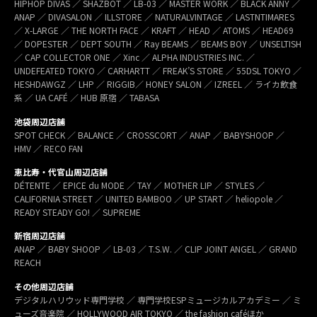
HIPHOP DIVAS ／ SHAZBOT ／ LB-03 ／ MASTER WORK ／ BLACK ANNY ／
ANAP ／ DIVASALON ／ ILLSTORE ／ NATURALVINTAGE ／ LASTNTIMARES
／ X-LARGE ／ THE NORTH FACE ／ KRAFT ／ HEAD ／ ATOMS ／ HEAD69
／ DOPESTER ／ DEPT SOUTH ／ Ray BEAMS ／ BEAMS BOY ／ UNSELTISH
／ CAP COLLECTOR ONE ／ Xinc ／ ALPHA INDUSTRIES INC. ／
UNDEFEATED TOKYO ／ CARHARTT ／ FREAK’S STORE ／ 55DSL TOKYO ／
HESHDAWGZ ／ LHP ／ RIGGIB／ HONEY SALON ／ IZREEL ／ ライカ飲食
系 ／ UA CAFÉ ／ HUB 原宿 ／ TABASA
池袋周辺店舗
SPOT CHECK ／ BALANCE ／ CROSSCORT ／ ANAP ／ BABYSHOOP ／
HMV ／ RECO FAN
恵比寿・代官山周辺店舗
DÉTENTE ／ EPICE du MODE ／ TAY ／ MOTHER LIP ／ STYLES ／
CALIFORNIA STREET ／ UNITED BAMBOO ／ UP START ／ heliopole ／
READY STEADY GO! ／ SUPREME
新宿周辺店舗
ANAP ／ BABY SHOOP ／ LB-03 ／ T.S.W. ／ CLIP JOINT ANGEL ／ GRAND
REACH
その他周辺店舗
デジタルハリウッド専門学校 ／ 専門学校ESPミュージカルアカデミー ／ ミ
ューズ音楽院 ／ HOLLYWOOD AIR TOKYO ／ the fashion caféほか