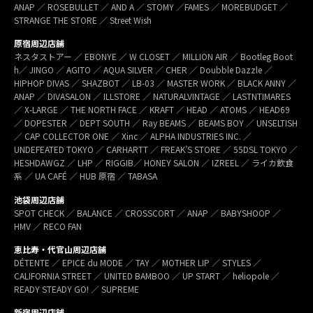
ANAP ／ ROSEBULLET ／ AND A ／ STOMY ／FAMES ／ MOREBUDGET ／
STRANGE THE STORE ／ Street Wish
原宿周辺店舗
ネスタストアー ／ EBONYE ／ W CLOSET ／ MILLION AIR ／ Bootleg Boot
h／ JINGO ／ AGITO ／ AQUA SILVER ／ CHER ／ Doubble Dazzle ／
HIPHOP DIVAS ／ SHAZBOT ／ LB-03 ／ MASTER WORK ／ BLACK ANNY ／
ANAP ／ DIVASALON ／ ILLSTORE ／ NATURALVINTAGE ／ LASTNTIMARES
／ X-LARGE ／ THE NORTH FACE ／ KRAFT ／ HEAD ／ ATOMS ／ HEAD69
／ DOPESTER ／ DEPT SOUTH ／ Ray BEAMS ／ BEAMS BOY ／ UNSELTISH
／ CAP COLLECTOR ONE ／ Xinc ／ ALPHA INDUSTRIES INC. ／
UNDEFEATED TOKYO ／ CARHARTT ／ FREAK’S STORE ／ 55DSL TOKYO ／
HESHDAWGZ ／ LHP ／ RIGGIB／ HONEY SALON ／ IZREEL ／ ライカ飲食
系 ／ UA CAFÉ ／ HUB 原宿 ／ TABASA
池袋周辺店舗
SPOT CHECK ／ BALANCE ／ CROSSCORT ／ ANAP ／ BABYSHOOP ／
HMV ／ RECO FAN
恵比寿・代官山周辺店舗
DÉTENTE ／ EPICE du MODE ／ TAY ／ MOTHER LIP ／ STYLES ／
CALIFORNIA STREET ／ UNITED BAMBOO ／ UP START ／ heliopole ／
READY STEADY GO! ／ SUPREME
新宿周辺店舗