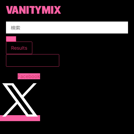
コ
ン
テ
Search
ン
...
ツ
に
ス
Results
キ
すべての結果を見る
ッ
プ
Facebook