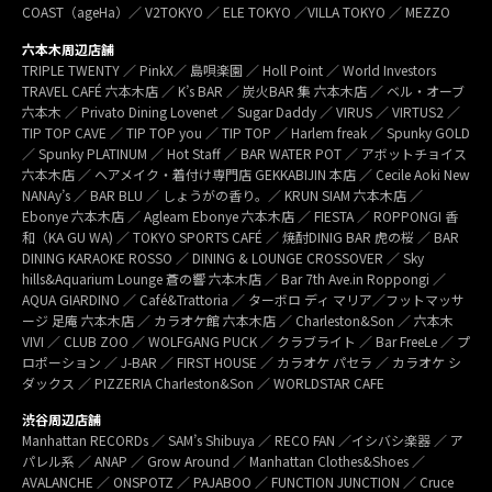
COAST（ageHa）／ V2TOKYO ／ ELE TOKYO ／VILLA TOKYO ／ MEZZO
六本木周辺店舗
TRIPLE TWENTY ／ PinkX／ 島唄楽園 ／ Holl Point ／ World Investors
TRAVEL CAFÉ 六本木店 ／ K’s BAR ／ 炭火BAR 集 六本木店 ／ ベル・オーブ
六本木 ／ Privato Dining Lovenet ／ Sugar Daddy ／ VIRUS ／ VIRTUS2 ／
TIP TOP CAVE ／ TIP TOP you ／ TIP TOP ／ Harlem freak ／ Spunky GOLD
／ Spunky PLATINUM ／ Hot Staff ／ BAR WATER POT ／ アボットチョイス
六本木店 ／ ヘアメイク・着付け専門店 GEKKABIJIN 本店 ／ Cecile Aoki New
NANAy’s ／ BAR BLU ／ しょうがの香り。／ KRUN SIAM 六本木店 ／
Ebonye 六本木店 ／ Agleam Ebonye 六本木店 ／ FIESTA ／ ROPPONGI 香
和（KA GU WA) ／ TOKYO SPORTS CAFÉ ／ 焼酎DINIG BAR 虎の桜 ／ BAR
DINING KARAOKE ROSSO ／ DINING & LOUNGE CROSSOVER ／ Sky
hills&Aquarium Lounge 蒼の響 六本木店 ／ Bar 7th Ave.in Roppongi ／
AQUA GIARDINO ／ Café&Trattoria ／ ターボロ ディ マリア／フットマッサ
ージ 足庵 六本木店 ／ カラオケ館 六本木店 ／ Charleston&Son ／ 六本木
VIVI ／ CLUB ZOO ／ WOLFGANG PUCK ／ クラブライト ／ Bar FreeLe ／ プ
ロポーション ／ J-BAR ／ FIRST HOUSE ／ カラオケ パセラ ／ カラオケ シ
ダックス ／ PIZZERIA Charleston&Son ／ WORLDSTAR CAFE
渋谷周辺店舗
Manhattan RECORDs ／ SAM’s Shibuya ／ RECO FAN ／イシバシ楽器 ／ ア
パレル系 ／ ANAP ／ Grow Around ／ Manhattan Clothes&Shoes ／
AVALANCHE ／ ONSPOTZ ／ PAJABOO ／ FUNCTION JUNCTION ／ Cruce