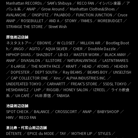
Manhattan RECORDs ／ SAM’s Shibuya ／ RECO FAN ／イシバシ楽器 ／ ア
パレル系 ／ ANAP ／ Grow Around ／ Manhattan Clothes&Shoes ／
AVALANCHE ／ ONSPOTZ ／ PAJABOO ／ FUNCTION JUNCTION ／ Cruce
ANAP ／ ROSEBULLET ／ AND A ／ STOMY ／FAMES ／ MOREBUDGET ／
STRANGE THE STORE ／ Street Wish
原宿周辺店舗
ネスタストアー ／ EBONYE ／ W CLOSET ／ MILLION AIR ／ Bootleg Boot
h／ JINGO ／ AGITO ／ AQUA SILVER ／ CHER ／ Doubble Dazzle ／
HIPHOP DIVAS ／ SHAZBOT ／ LB-03 ／ MASTER WORK ／ BLACK ANNY ／
ANAP ／ DIVASALON ／ ILLSTORE ／ NATURALVINTAGE ／ LASTNTIMARES
／ X-LARGE ／ THE NORTH FACE ／ KRAFT ／ HEAD ／ ATOMS ／ HEAD69
／ DOPESTER ／ DEPT SOUTH ／ Ray BEAMS ／ BEAMS BOY ／ UNSELTISH
／ CAP COLLECTOR ONE ／ Xinc ／ ALPHA INDUSTRIES INC. ／
UNDEFEATED TOKYO ／ CARHARTT ／ FREAK’S STORE ／ 55DSL TOKYO ／
HESHDAWGZ ／ LHP ／ RIGGIB／ HONEY SALON ／ IZREEL ／ ライカ飲食
系 ／ UA CAFÉ ／ HUB 原宿 ／ TABASA
池袋周辺店舗
SPOT CHECK ／ BALANCE ／ CROSSCORT ／ ANAP ／ BABYSHOOP ／
HMV ／ RECO FAN
恵比寿・代官山周辺店舗
DÉTENTE ／ EPICE du MODE ／ TAY ／ MOTHER LIP ／ STYLES ／