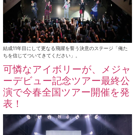
結成11年目にして更なる飛躍を誓う決意のステージ「俺た
ちを信じてついてきてください」。
可憐なアイボリーが、メジャ
ーデビュー記念ツアー最終公
演で今春全国ツアー開催を発
表！