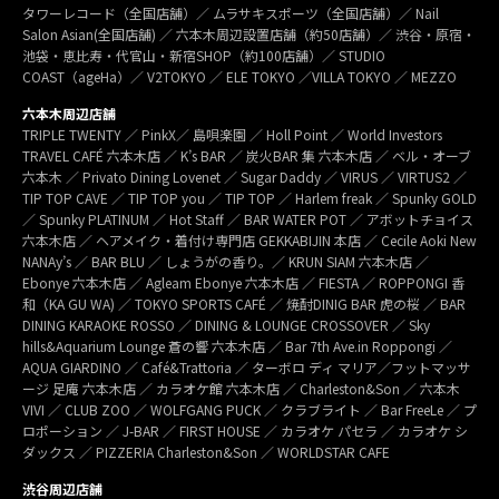
タワーレコード（全国店舗）／ ムラサキスポーツ（全国店舗）／ Nail
Salon Asian(全国店舗) ／ 六本木周辺設置店舗（約50店舗）／ 渋谷・原宿・
池袋・恵比寿・代官山・新宿SHOP（約100店舗）／ STUDIO
COAST（ageHa）／ V2TOKYO ／ ELE TOKYO ／VILLA TOKYO ／ MEZZO
六本木周辺店舗
TRIPLE TWENTY ／ PinkX／ 島唄楽園 ／ Holl Point ／ World Investors
TRAVEL CAFÉ 六本木店 ／ K’s BAR ／ 炭火BAR 集 六本木店 ／ ベル・オーブ
六本木 ／ Privato Dining Lovenet ／ Sugar Daddy ／ VIRUS ／ VIRTUS2 ／
TIP TOP CAVE ／ TIP TOP you ／ TIP TOP ／ Harlem freak ／ Spunky GOLD
／ Spunky PLATINUM ／ Hot Staff ／ BAR WATER POT ／ アボットチョイス
六本木店 ／ ヘアメイク・着付け専門店 GEKKABIJIN 本店 ／ Cecile Aoki New
NANAy’s ／ BAR BLU ／ しょうがの香り。／ KRUN SIAM 六本木店 ／
Ebonye 六本木店 ／ Agleam Ebonye 六本木店 ／ FIESTA ／ ROPPONGI 香
和（KA GU WA) ／ TOKYO SPORTS CAFÉ ／ 焼酎DINIG BAR 虎の桜 ／ BAR
DINING KARAOKE ROSSO ／ DINING & LOUNGE CROSSOVER ／ Sky
hills&Aquarium Lounge 蒼の響 六本木店 ／ Bar 7th Ave.in Roppongi ／
AQUA GIARDINO ／ Café&Trattoria ／ ターボロ ディ マリア／フットマッサ
ージ 足庵 六本木店 ／ カラオケ館 六本木店 ／ Charleston&Son ／ 六本木
VIVI ／ CLUB ZOO ／ WOLFGANG PUCK ／ クラブライト ／ Bar FreeLe ／ プ
ロポーション ／ J-BAR ／ FIRST HOUSE ／ カラオケ パセラ ／ カラオケ シ
ダックス ／ PIZZERIA Charleston&Son ／ WORLDSTAR CAFE
渋谷周辺店舗