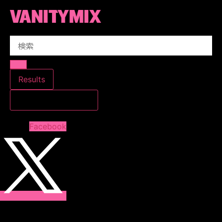
コ
ン
テ
Search
ン
...
ツ
に
ス
Results
キ
すべての結果を見る
ッ
プ
Facebook