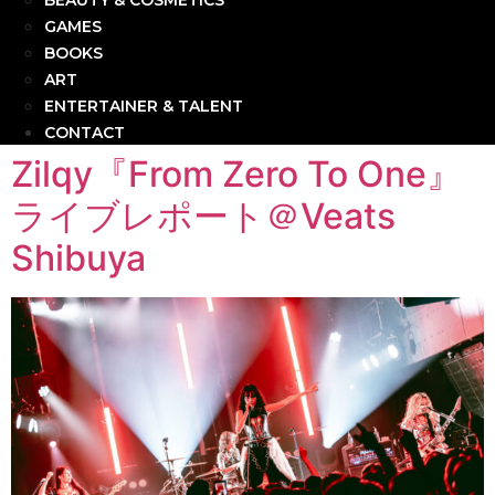
BEAUTY & COSMETICS
GAMES
BOOKS
ART
ENTERTAINER & TALENT
CONTACT
Zilqy『From Zero To One』
ライブレポート＠Veats
Shibuya