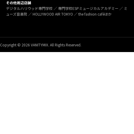
その他周辺店舗
デジタルハリウッド専門学校 ／ 専門学校ESPミュージカルアカデミー ／ ミ
ューズ音楽院 ／ HOLLYWOOD AIR TOKYO ／ the fashion caféほか
Copyright © 2026 VANITYMIX. All Rights Reserved.