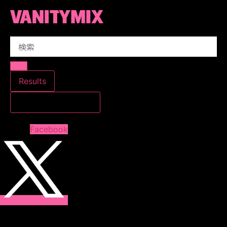
コ
ン
テ
Search
ン
...
ツ
に
ス
Results
キ
すべての結果を見る
ッ
プ
Facebook