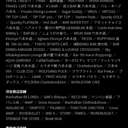
TRIPLE TWENTY ／ PinkX／ 島唄楽園 ／ Holl Point ／ World Investors
TRAVEL CAFÉ 六本木店 ／ K’s BAR ／ 炭火BAR 集 六本木店 ／ ベル・オーブ
六本木 ／ Privato Dining Lovenet ／ Sugar Daddy ／ VIRUS ／ VIRTUS2 ／
TIP TOP CAVE ／ TIP TOP you ／ TIP TOP ／ Harlem freak ／ Spunky GOLD
／ Spunky PLATINUM ／ Hot Staff ／ BAR WATER POT ／ アボットチョイス
六本木店 ／ ヘアメイク・着付け専門店 GEKKABIJIN 本店 ／ Cecile Aoki New
NANAy’s ／ BAR BLU ／ しょうがの香り。／ KRUN SIAM 六本木店 ／
Ebonye 六本木店 ／ Agleam Ebonye 六本木店 ／ FIESTA ／ ROPPONGI 香
和（KA GU WA) ／ TOKYO SPORTS CAFÉ ／ 焼酎DINIG BAR 虎の桜 ／ BAR
DINING KARAOKE ROSSO ／ DINING & LOUNGE CROSSOVER ／ Sky
hills&Aquarium Lounge 蒼の響 六本木店 ／ Bar 7th Ave.in Roppongi ／
AQUA GIARDINO ／ Café&Trattoria ／ ターボロ ディ マリア／フットマッサ
ージ 足庵 六本木店 ／ カラオケ館 六本木店 ／ Charleston&Son ／ 六本木
VIVI ／ CLUB ZOO ／ WOLFGANG PUCK ／ クラブライト ／ Bar FreeLe ／ プ
ロポーション ／ J-BAR ／ FIRST HOUSE ／ カラオケ パセラ ／ カラオケ シ
ダックス ／ PIZZERIA Charleston&Son ／ WORLDSTAR CAFE
渋谷周辺店舗
Manhattan RECORDs ／ SAM’s Shibuya ／ RECO FAN ／イシバシ楽器 ／ ア
パレル系 ／ ANAP ／ Grow Around ／ Manhattan Clothes&Shoes ／
AVALANCHE ／ ONSPOTZ ／ PAJABOO ／ FUNCTION JUNCTION ／ Cruce
ANAP ／ ROSEBULLET ／ AND A ／ STOMY ／FAMES ／ MOREBUDGET ／
STRANGE THE STORE ／ Street Wish
原宿周辺店舗