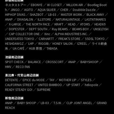
ネスタストアー ／ EBONYE ／ W CLOSET ／ MILLION AIR ／ Bootleg Boot
h／ JINGO ／ AGITO ／ AQUA SILVER ／ CHER ／ Doubble Dazzle ／
HIPHOP DIVAS ／ SHAZBOT ／ LB-03 ／ MASTER WORK ／ BLACK ANNY ／
ANAP ／ DIVASALON ／ ILLSTORE ／ NATURALVINTAGE ／ LASTNTIMARES
／ X-LARGE ／ THE NORTH FACE ／ KRAFT ／ HEAD ／ ATOMS ／ HEAD69
／ DOPESTER ／ DEPT SOUTH ／ Ray BEAMS ／ BEAMS BOY ／ UNSELTISH
／ CAP COLLECTOR ONE ／ Xinc ／ ALPHA INDUSTRIES INC. ／
UNDEFEATED TOKYO ／ CARHARTT ／ FREAK’S STORE ／ 55DSL TOKYO ／
HESHDAWGZ ／ LHP ／ RIGGIB／ HONEY SALON ／ IZREEL ／ ライカ飲食
系 ／ UA CAFÉ ／ HUB 原宿 ／ TABASA
池袋周辺店舗
SPOT CHECK ／ BALANCE ／ CROSSCORT ／ ANAP ／ BABYSHOOP ／
HMV ／ RECO FAN
恵比寿・代官山周辺店舗
DÉTENTE ／ EPICE du MODE ／ TAY ／ MOTHER LIP ／ STYLES ／
CALIFORNIA STREET ／ UNITED BAMBOO ／ UP START ／ heliopole ／
READY STEADY GO! ／ SUPREME
新宿周辺店舗
ANAP ／ BABY SHOOP ／ LB-03 ／ T.S.W. ／ CLIP JOINT ANGEL ／ GRAND
REACH