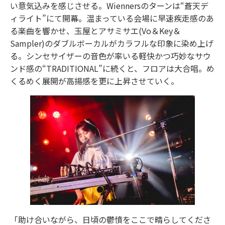
い意気込みを感じさせる。Wiennersのターンは“蒼天デ
ィライト”にて開幕。温まっている会場に早速疾走感のあ
る楽曲を響かせ、玉屋とアサミサエ(Vo＆Key＆
Sampler)のダブルボーカルがカラフルな印象に染め上げ
る。シンセサイザーの音色が率いる軽快かつ巧妙なサウ
ンド感の“TRADITIONAL”に続くと、フロアは大合唱。め
くるめく展開が高揚感を更に上昇させていく。
「助け合いながら、日頃の鬱憤をここで晴らしてくださ