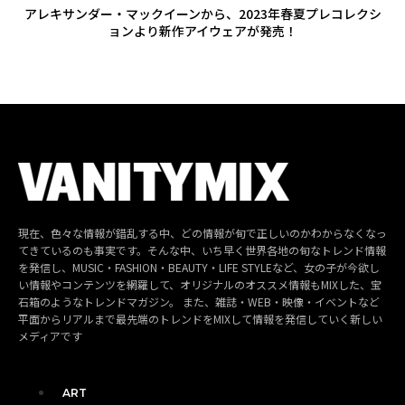
アレキサンダー・マックイーンから、2023年春夏プレコレクシ
ョンより新作アイウェアが発売！
現在、色々な情報が錯乱する中、どの情報が旬で正しいのかわからなくなっ
てきているのも事実です。そんな中、いち早く世界各地の旬なトレンド情報
を発信し、MUSIC・FASHION・BEAUTY・LIFE STYLEなど、女の子が今欲し
い情報やコンテンツを網羅して、オリジナルのオススメ情報もMIXした、宝
石箱のようなトレンドマガジン。 また、雑誌・WEB・映像・イベントなど
平面からリアルまで最先端のトレンドをMIXして情報を発信していく新しい
メディアです
ART