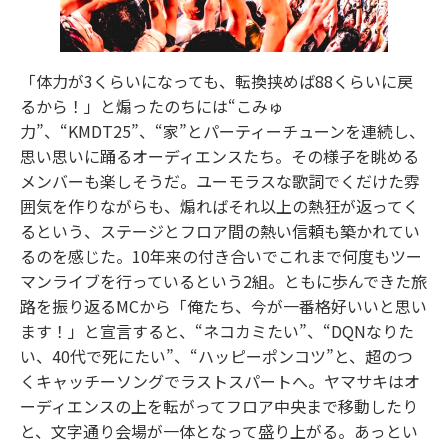
「体力が3くらいになっても、転換挟めば88くらいに戻
るから！」と煽ったのちには“こみゅ
力”、“KMDT25”、“家”とパーティーチューンを連続し、
思い思いに踊るオーディエンスたち。その様子を眺める
メンバーも楽しそうだ。ユーモラスな歌詞でくだけた雰
囲気を作りながらも、煽ればそれ以上の熱狂が返ってく
るという、ステージとフロア間の熱い信頼も築かれてい
るのを感じた。10年来の付き合いでこれまで何度もツー
マンライブを行っているという2組。ともに歩んできた旅
路を振り返るMCから「俺たち、今が一番格好いいと思い
ます！」と宣言すると、“ネコカミたい”、“DQNなりた
い、40代で死にたい”、“ハッピーポンコツ”と、超のつ
くキャッチーソングでラストスパートへ。ヤマサキはオ
ーディエンスの上を転がってフロア中央まで移動したり
と、文字通り会場が一体となって盛り上がる。あっとい