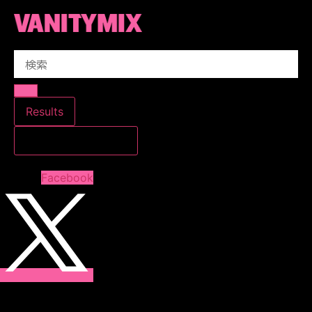
コ
ン
テ
Search
ン
...
ツ
に
ス
Results
キ
すべての結果を見る
ッ
プ
Facebook