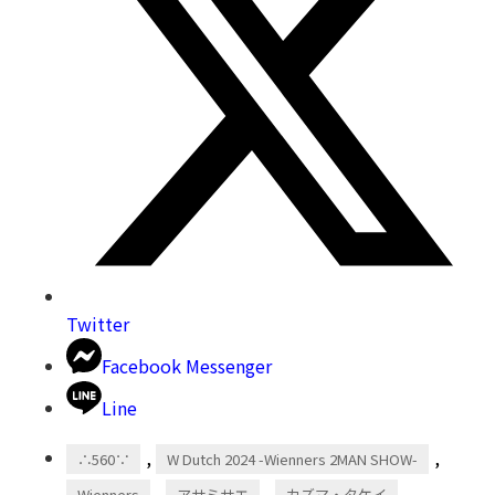
Twitter
Facebook Messenger
Line
,
,
∴560∵
W Dutch 2024 -Wienners 2MAN SHOW-
,
,
,
Wienners
アサミサエ
カズマ・タケイ