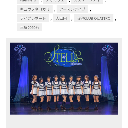
,
,
キュウソネコカミ
ツーマンライブ
,
,
,
ライブレポート
大団円
渋谷CLUB QUATTRO
玉屋2060％