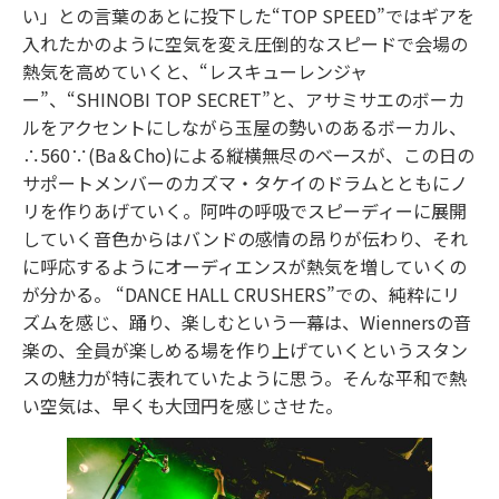
い」との言葉のあとに投下した“TOP SPEED”ではギアを
入れたかのように空気を変え圧倒的なスピードで会場の
熱気を高めていくと、“レスキューレンジャ
ー”、“SHINOBI TOP SECRET”と、アサミサエのボーカ
ルをアクセントにしながら玉屋の勢いのあるボーカル、
∴560∵(Ba＆Cho)による縦横無尽のベースが、この日の
サポートメンバーのカズマ・タケイのドラムとともにノ
リを作りあげていく。阿吽の呼吸でスピーディーに展開
していく音色からはバンドの感情の昂りが伝わり、それ
に呼応するようにオーディエンスが熱気を増していくの
が分かる。 “DANCE HALL CRUSHERS”での、純粋にリ
ズムを感じ、踊り、楽しむという一幕は、Wiennersの音
楽の、全員が楽しめる場を作り上げていくというスタン
スの魅力が特に表れていたように思う。そんな平和で熱
い空気は、早くも大団円を感じさせた。