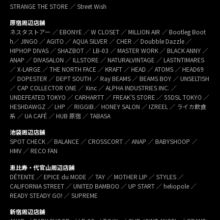
STRANGE THE STORE ／ Street Wish
原宿周辺店舗
ネスタストアー ／ EBONYE ／ W CLOSET ／ MILLION AIR ／ Bootleg Boot
h／ JINGO ／ AGITO ／ AQUA SILVER ／ CHER ／ Doubble Dazzle ／
HIPHOP DIVAS ／ SHAZBOT ／ LB-03 ／ MASTER WORK ／ BLACK ANNY ／
ANAP ／ DIVASALON ／ ILLSTORE ／ NATURALVINTAGE ／ LASTNTIMARES
／ X-LARGE ／ THE NORTH FACE ／ KRAFT ／ HEAD ／ ATOMS ／ HEAD69
／ DOPESTER ／ DEPT SOUTH ／ Ray BEAMS ／ BEAMS BOY ／ UNSELTISH
／ CAP COLLECTOR ONE ／ Xinc ／ ALPHA INDUSTRIES INC. ／
UNDEFEATED TOKYO ／ CARHARTT ／ FREAK’S STORE ／ 55DSL TOKYO ／
HESHDAWGZ ／ LHP ／ RIGGIB／ HONEY SALON ／ IZREEL ／ ライカ飲食
系 ／ UA CAFÉ ／ HUB 原宿 ／ TABASA
池袋周辺店舗
SPOT CHECK ／ BALANCE ／ CROSSCORT ／ ANAP ／ BABYSHOOP ／
HMV ／ RECO FAN
恵比寿・代官山周辺店舗
DÉTENTE ／ EPICE du MODE ／ TAY ／ MOTHER LIP ／ STYLES ／
CALIFORNIA STREET ／ UNITED BAMBOO ／ UP START ／ heliopole ／
READY STEADY GO! ／ SUPREME
新宿周辺店舗