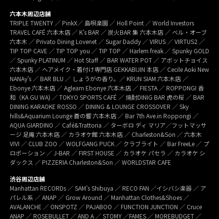
六本木周辺店舗
TRIPLE TWENTY ／ PinkX／ 島唄楽園 ／ Holl Point ／ World Investors
TRAVEL CAFÉ 六本木店 ／ K’s BAR ／ 炭火BAR 集 六本木店 ／ ベル・オーブ
六本木 ／ Privato Dining Lovenet ／ Sugar Daddy ／ VIRUS ／ VIRTUS2 ／
TIP TOP CAVE ／ TIP TOP you ／ TIP TOP ／ Harlem freak ／ Spunky GOLD
／ Spunky PLATINUM ／ Hot Staff ／ BAR WATER POT ／ アボットチョイス
六本木店 ／ ヘアメイク・着付け専門店 GEKKABIJIN 本店 ／ Cecile Aoki New
NANAy’s ／ BAR BLU ／ しょうがの香り。／ KRUN SIAM 六本木店 ／
Ebonye 六本木店 ／ Agleam Ebonye 六本木店 ／ FIESTA ／ ROPPONGI 香
和（KA GU WA) ／ TOKYO SPORTS CAFÉ ／ 焼酎DINIG BAR 虎の桜 ／ BAR
DINING KARAOKE ROSSO ／ DINING & LOUNGE CROSSOVER ／ Sky
hills&Aquarium Lounge 蒼の響 六本木店 ／ Bar 7th Ave.in Roppongi ／
AQUA GIARDINO ／ Café&Trattoria ／ ターボロ ディ マリア／フットマッサ
ージ 足庵 六本木店 ／ カラオケ館 六本木店 ／ Charleston&Son ／ 六本木
VIVI ／ CLUB ZOO ／ WOLFGANG PUCK ／ クラブライト ／ Bar FreeLe ／ プ
ロポーション ／ J-BAR ／ FIRST HOUSE ／ カラオケ パセラ ／ カラオケ シ
ダックス ／ PIZZERIA Charleston&Son ／ WORLDSTAR CAFE
渋谷周辺店舗
Manhattan RECORDs ／ SAM’s Shibuya ／ RECO FAN ／イシバシ楽器 ／ ア
パレル系 ／ ANAP ／ Grow Around ／ Manhattan Clothes&Shoes ／
AVALANCHE ／ ONSPOTZ ／ PAJABOO ／ FUNCTION JUNCTION ／ Cruce
ANAP ／ ROSEBULLET ／ AND A ／ STOMY ／FAMES ／ MOREBUDGET ／