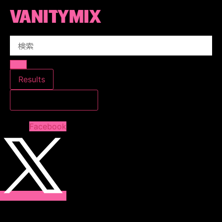
コ
ン
テ
Search
ン
...
ツ
に
ス
Results
キ
すべての結果を見る
ッ
プ
Facebook