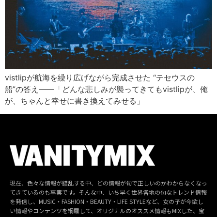
vistlipが航海を繰り広げながら完成させた “テセウスの
船”の答え――「どんな悲しみが襲ってきてもvistlipが、俺
が、ちゃんと幸せに書き換えてみせる」
現在、色々な情報が錯乱する中、どの情報が旬で正しいのかわからなくなっ
てきているのも事実です。そんな中、いち早く世界各地の旬なトレンド情報
を発信し、MUSIC・FASHION・BEAUTY・LIFE STYLEなど、女の子が今欲し
い情報やコンテンツを網羅して、オリジナルのオススメ情報もMIXした、宝