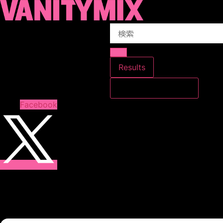
コ
ン
Search
テ
...
ン
ツ
に
Results
ス
すべての結果を見る
キ
ッ
Facebook
プ