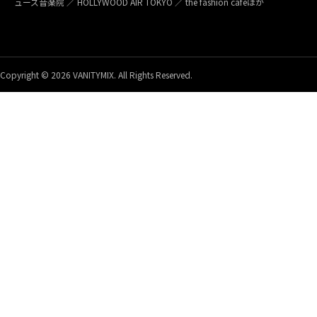
ューズ音楽院 ／ HOLLYWOOD AIR TOKYO ／ the fashion caféほか
Copyright © 2026 VANITYMIX. All Rights Reserved.