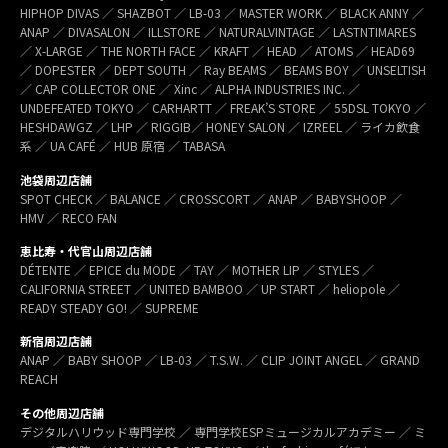
HIPHOP DIVAS ／ SHAZBOT ／ LB-03 ／ MASTER WORK ／ BLACK ANNY ／
ANAP ／ DIVASALON ／ ILLSTORE ／ NATURALVINTAGE ／ LASTNTIMARES
／ X-LARGE ／ THE NORTH FACE ／ KRAFT ／ HEAD ／ ATOMS ／ HEAD69
／ DOPESTER ／ DEPT SOUTH ／ Ray BEAMS ／ BEAMS BOY ／ UNSELTISH
／ CAP COLLECTOR ONE ／ Xinc ／ ALPHA INDUSTRIES INC. ／
UNDEFEATED TOKYO ／ CARHARTT ／ FREAK’S STORE ／ 55DSL TOKYO ／
HESHDAWGZ ／ LHP ／ RIGGIB／ HONEY SALON ／ IZREEL ／ ライカ飲食
系 ／ UA CAFÉ ／ HUB 原宿 ／ TABASA
池袋周辺店舗
SPOT CHECK ／ BALANCE ／ CROSSCORT ／ ANAP ／ BABYSHOOP ／
HMV ／ RECO FAN
恵比寿・代官山周辺店舗
DÉTENTE ／ EPICE du MODE ／ TAY ／ MOTHER LIP ／ STYLES ／
CALIFORNIA STREET ／ UNITED BAMBOO ／ UP START ／ heliopole ／
READY STEADY GO! ／ SUPREME
新宿周辺店舗
ANAP ／ BABY SHOOP ／ LB-03 ／ T.S.W. ／ CLIP JOINT ANGEL ／ GRAND
REACH
その他周辺店舗
デジタルハリウッド専門学校 ／ 専門学校ESPミュージカルアカデミー ／ ミ