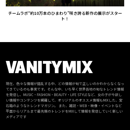
チームラボ“約10万本のひまわり”咲き誇る新作の展示がスター
ト！
現在、色々な情報が錯乱する中、どの情報が旬で正しいのかわからなくなっ
てきているのも事実です。そんな中、いち早く世界各地の旬なトレンド情報
を発信し、MUSIC・FASHION・BEAUTY・LIFE STYLEなど、女の子が今欲し
い情報やコンテンツを網羅して、オリジナルのオススメ情報もMIXした、宝
石箱のようなトレンドマガジン。 また、雑誌・WEB・映像・イベントなど
平面からリアルまで最先端のトレンドをMIXして情報を発信していく新しい
メディアです