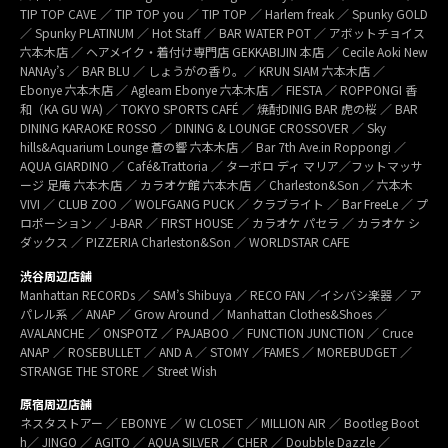
TIP TOP CAVE ／ TIP TOP you ／ TIP TOP ／ Harlem freak ／ Spunky GOLD
／ Spunky PLATINUM ／ Hot Staff ／ BAR WATER POT ／ アボットチョイス
六本木店 ／ ヘアメイク・着付け専門店 GEKKABIJIN 本店 ／ Cecile Aoki New
NANAy’s ／ BAR BLU ／ しょうがの香り。／ KRUN SIAM 六本木店 ／
Ebonye 六本木店 ／ Agleam Ebonye 六本木店 ／ FIESTA ／ ROPPONGI 香
和（KA GU WA) ／ TOKYO SPORTS CAFÉ ／ 焼酎DINIG BAR 虎の桜 ／ BAR
DINING KARAOKE ROSSO ／ DINING & LOUNGE CROSSOVER ／ Sky
hills&Aquarium Lounge 蒼の響 六本木店 ／ Bar 7th Ave.in Roppongi ／
AQUA GIARDINO ／ Café&Trattoria ／ ターボロ ディ マリア／フットマッサ
ージ 足庵 六本木店 ／ カラオケ館 六本木店 ／ Charleston&Son ／ 六本木
VIVI ／ CLUB ZOO ／ WOLFGANG PUCK ／ クラブライト ／ Bar FreeLe ／ プ
ロポーション ／ J-BAR ／ FIRST HOUSE ／ カラオケ パセラ ／ カラオケ シ
ダックス ／ PIZZERIA Charleston&Son ／ WORLDSTAR CAFE
渋谷周辺店舗
Manhattan RECORDs ／ SAM’s Shibuya ／ RECO FAN ／イシバシ楽器 ／ ア
パレル系 ／ ANAP ／ Grow Around ／ Manhattan Clothes&Shoes ／
AVALANCHE ／ ONSPOTZ ／ PAJABOO ／ FUNCTION JUNCTION ／ Cruce
ANAP ／ ROSEBULLET ／ AND A ／ STOMY ／FAMES ／ MOREBUDGET ／
STRANGE THE STORE ／ Street Wish
原宿周辺店舗
ネスタストアー ／ EBONYE ／ W CLOSET ／ MILLION AIR ／ Bootleg Boot
h／ JINGO ／ AGITO ／ AQUA SILVER ／ CHER ／ Doubble Dazzle ／