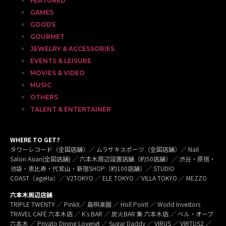
FEATURED
GAMES
GOODS
GOURMET
JEWELRY & ACCESSORIES
EVENTS & LEISURE
MOVIES & VIDEO
MUSIC
OTHERS
TALENT & ENTERTAINER
WHERE TO GET?
タワーレコード（全国店舗）／ ムラサキスポーツ（全国店舗）／ Nail
Salon Asian(全国店舗) ／ 六本木周辺設置店舗（約50店舗）／ 渋谷・原宿・
池袋・恵比寿・代官山・新宿SHOP（約100店舗）／ STUDIO
COAST（ageHa）／ V2TOKYO ／ ELE TOKYO ／VILLA TOKYO ／ MEZZO
六本木周辺店舗
TRIPLE TWENTY ／ PinkX／ 島唄楽園 ／ Holl Point ／ World Investors
TRAVEL CAFÉ 六本木店 ／ K’s BAR ／ 炭火BAR 集 六本木店 ／ ベル・オーブ
六本木 ／ Privato Dining Lovenet ／ Sugar Daddy ／ VIRUS ／ VIRTUS2 ／