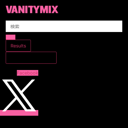
コ
ン
テ
Search
ン
...
ツ
に
ス
Results
キ
すべての結果を見る
ッ
プ
Facebook