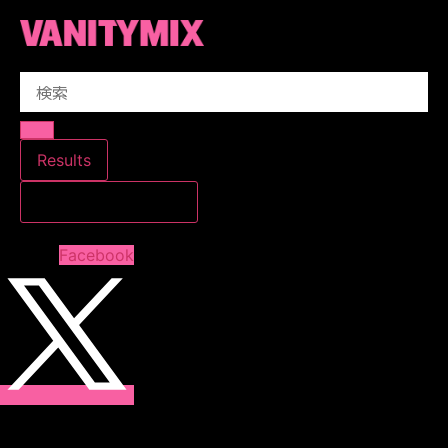
コ
ン
テ
Search
ン
...
ツ
に
ス
Results
キ
すべての結果を見る
ッ
プ
Facebook