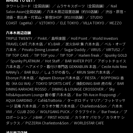
WHERE TO GET?
タワーレコード（全国店舗）／ ムラサキスポーツ（全国店舗）／ Nail
Salon Asian(全国店舗) ／ 六本木周辺設置店舗（約50店舗）／ 渋谷・原宿・
池袋・恵比寿・代官山・新宿SHOP（約100店舗）／ STUDIO
COAST（ageHa）／ V2TOKYO ／ ELE TOKYO ／VILLA TOKYO ／ MEZZO
六本木周辺店舗
TRIPLE TWENTY ／ PinkX／ 島唄楽園 ／ Holl Point ／ World Investors
TRAVEL CAFÉ 六本木店 ／ K’s BAR ／ 炭火BAR 集 六本木店 ／ ベル・オーブ
六本木 ／ Privato Dining Lovenet ／ Sugar Daddy ／ VIRUS ／ VIRTUS2 ／
TIP TOP CAVE ／ TIP TOP you ／ TIP TOP ／ Harlem freak ／ Spunky GOLD
／ Spunky PLATINUM ／ Hot Staff ／ BAR WATER POT ／ アボットチョイス
六本木店 ／ ヘアメイク・着付け専門店 GEKKABIJIN 本店 ／ Cecile Aoki New
NANAy’s ／ BAR BLU ／ しょうがの香り。／ KRUN SIAM 六本木店 ／
Ebonye 六本木店 ／ Agleam Ebonye 六本木店 ／ FIESTA ／ ROPPONGI 香
和（KA GU WA) ／ TOKYO SPORTS CAFÉ ／ 焼酎DINIG BAR 虎の桜 ／ BAR
DINING KARAOKE ROSSO ／ DINING & LOUNGE CROSSOVER ／ Sky
hills&Aquarium Lounge 蒼の響 六本木店 ／ Bar 7th Ave.in Roppongi ／
AQUA GIARDINO ／ Café&Trattoria ／ ターボロ ディ マリア／フットマッサ
ージ 足庵 六本木店 ／ カラオケ館 六本木店 ／ Charleston&Son ／ 六本木
VIVI ／ CLUB ZOO ／ WOLFGANG PUCK ／ クラブライト ／ Bar FreeLe ／ プ
ロポーション ／ J-BAR ／ FIRST HOUSE ／ カラオケ パセラ ／ カラオケ シ
ダックス ／ PIZZERIA Charleston&Son ／ WORLDSTAR CAFE
渋谷周辺店舗