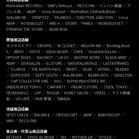
Manhattan RECORDs ／ SAM’s Shibuya ／ RECO FAN ／イシバシ楽器 ／ ア
パレル系 ／ ANAP ／ Grow Around ／ Manhattan Clothes&Shoes ／
AVALANCHE ／ ONSPOTZ ／ PAJABOO ／ FUNCTION JUNCTION ／ Cruce
ANAP ／ ROSEBULLET ／ AND A ／ STOMY ／FAMES ／ MOREBUDGET ／
STRANGE THE STORE ／ Street Wish
原宿周辺店舗
ネスタストアー ／ EBONYE ／ W CLOSET ／ MILLION AIR ／ Bootleg Boot
h／ JINGO ／ AGITO ／ AQUA SILVER ／ CHER ／ Doubble Dazzle ／
HIPHOP DIVAS ／ SHAZBOT ／ LB-03 ／ MASTER WORK ／ BLACK ANNY ／
ANAP ／ DIVASALON ／ ILLSTORE ／ NATURALVINTAGE ／ LASTNTIMARES
／ X-LARGE ／ THE NORTH FACE ／ KRAFT ／ HEAD ／ ATOMS ／ HEAD69
／ DOPESTER ／ DEPT SOUTH ／ Ray BEAMS ／ BEAMS BOY ／ UNSELTISH
／ CAP COLLECTOR ONE ／ Xinc ／ ALPHA INDUSTRIES INC. ／
UNDEFEATED TOKYO ／ CARHARTT ／ FREAK’S STORE ／ 55DSL TOKYO ／
HESHDAWGZ ／ LHP ／ RIGGIB／ HONEY SALON ／ IZREEL ／ ライカ飲食
系 ／ UA CAFÉ ／ HUB 原宿 ／ TABASA
池袋周辺店舗
SPOT CHECK ／ BALANCE ／ CROSSCORT ／ ANAP ／ BABYSHOOP ／
HMV ／ RECO FAN
恵比寿・代官山周辺店舗
DÉTENTE ／ EPICE du MODE ／ TAY ／ MOTHER LIP ／ STYLES ／