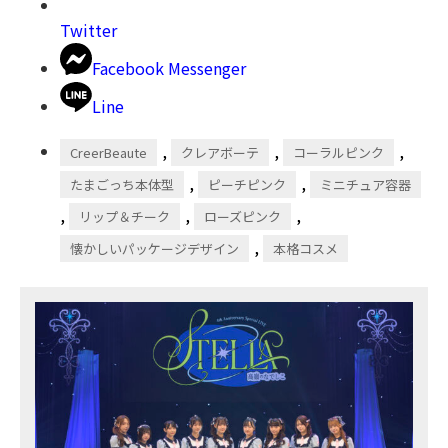
Twitter
Facebook Messenger
Line
,
,
,
CreerBeaute
クレアボーテ
コーラルピンク
,
,
たまごっち本体型
ピーチピンク
ミニチュア容器
,
,
,
リップ＆チーク
ローズピンク
,
懐かしいパッケージデザイン
本格コスメ