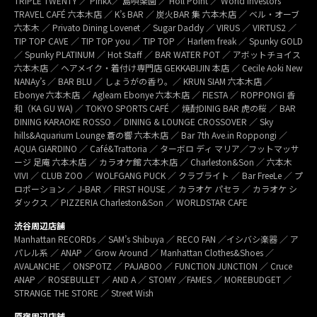
TRIPLE TWENTY ／ PinkX／ 島唄楽園 ／ Holl Point ／ World Investors
TRAVEL CAFÉ 六本木店 ／ K’s BAR ／ 炭火BAR 集 六本木店 ／ ベル・オーブ
六本木 ／ Privato Dining Lovenet ／ Sugar Daddy ／ VIRUS ／ VIRTUS2 ／
TIP TOP CAVE ／ TIP TOP you ／ TIP TOP ／ Harlem freak ／ Spunky GOLD
／ Spunky PLATINUM ／ Hot Staff ／ BAR WATER POT ／ アボットチョイス
六本木店 ／ ヘアメイク・着付け専門店 GEKKABIJIN 本店 ／ Cecile Aoki New
NANAy’s ／ BAR BLU ／ しょうがの香り。／ KRUN SIAM 六本木店 ／
Ebonye 六本木店 ／ Agleam Ebonye 六本木店 ／ FIESTA ／ ROPPONGI 香
和（KA GU WA) ／ TOKYO SPORTS CAFÉ ／ 焼酎DINIG BAR 虎の桜 ／ BAR
DINING KARAOKE ROSSO ／ DINING & LOUNGE CROSSOVER ／ Sky
hills&Aquarium Lounge 蒼の響 六本木店 ／ Bar 7th Ave.in Roppongi ／
AQUA GIARDINO ／ Café&Trattoria ／ ターボロ ディ マリア／フットマッサ
ージ 足庵 六本木店 ／ カラオケ館 六本木店 ／ Charleston&Son ／ 六本木
VIVI ／ CLUB ZOO ／ WOLFGANG PUCK ／ クラブライト ／ Bar FreeLe ／ プ
ロポーション ／ J-BAR ／ FIRST HOUSE ／ カラオケ パセラ ／ カラオケ シ
ダックス ／ PIZZERIA Charleston&Son ／ WORLDSTAR CAFE
渋谷周辺店舗
Manhattan RECORDs ／ SAM’s Shibuya ／ RECO FAN ／イシバシ楽器 ／ ア
パレル系 ／ ANAP ／ Grow Around ／ Manhattan Clothes&Shoes ／
AVALANCHE ／ ONSPOTZ ／ PAJABOO ／ FUNCTION JUNCTION ／ Cruce
ANAP ／ ROSEBULLET ／ AND A ／ STOMY ／FAMES ／ MOREBUDGET ／
STRANGE THE STORE ／ Street Wish
原宿周辺店舗