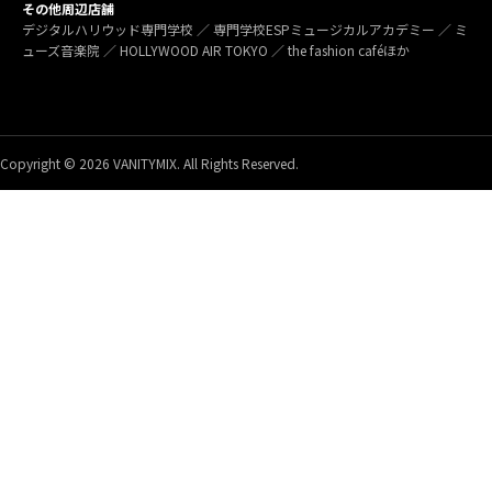
その他周辺店舗
デジタルハリウッド専門学校 ／ 専門学校ESPミュージカルアカデミー ／ ミ
ューズ音楽院 ／ HOLLYWOOD AIR TOKYO ／ the fashion caféほか
Copyright © 2026 VANITYMIX. All Rights Reserved.