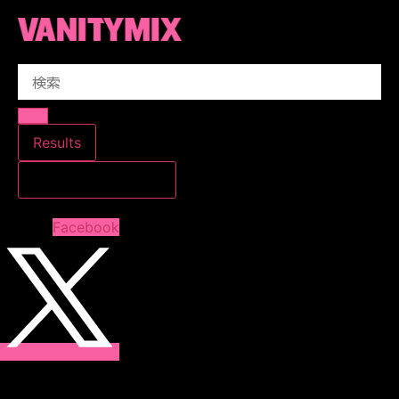
コ
ン
テ
Search
ン
...
ツ
に
ス
Results
キ
すべての結果を見る
ッ
プ
Facebook