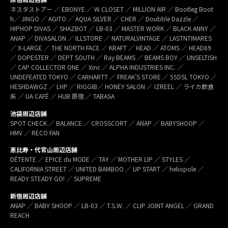
ネスタストアー ／ EBONYE ／ W CLOSET ／ MILLION AIR ／ Bootleg Boot
h／ JINGO ／ AGITO ／ AQUA SILVER ／ CHER ／ Doubble Dazzle ／
HIPHOP DIVAS ／ SHAZBOT ／ LB-03 ／ MASTER WORK ／ BLACK ANNY ／
ANAP ／ DIVASALON ／ ILLSTORE ／ NATURALVINTAGE ／ LASTNTIMARES
／ X-LARGE ／ THE NORTH FACE ／ KRAFT ／ HEAD ／ ATOMS ／ HEAD69
／ DOPESTER ／ DEPT SOUTH ／ Ray BEAMS ／ BEAMS BOY ／ UNSELTISH
／ CAP COLLECTOR ONE ／ Xinc ／ ALPHA INDUSTRIES INC. ／
UNDEFEATED TOKYO ／ CARHARTT ／ FREAK’S STORE ／ 55DSL TOKYO ／
HESHDAWGZ ／ LHP ／ RIGGIB／ HONEY SALON ／ IZREEL ／ ライカ飲食
系 ／ UA CAFÉ ／ HUB 原宿 ／ TABASA
池袋周辺店舗
SPOT CHECK ／ BALANCE ／ CROSSCORT ／ ANAP ／ BABYSHOOP ／
HMV ／ RECO FAN
恵比寿・代官山周辺店舗
DÉTENTE ／ EPICE du MODE ／ TAY ／ MOTHER LIP ／ STYLES ／
CALIFORNIA STREET ／ UNITED BAMBOO ／ UP START ／ heliopole ／
READY STEADY GO! ／ SUPREME
新宿周辺店舗
ANAP ／ BABY SHOOP ／ LB-03 ／ T.S.W. ／ CLIP JOINT ANGEL ／ GRAND
REACH