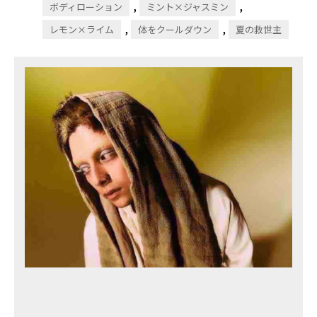
,
,
ボディローション
ミント×ジャスミン
,
,
レモン×ライム
体をクールダウン
夏の救世主