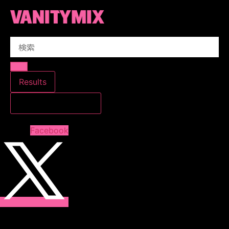
コ
ン
テ
Search
ン
...
ツ
に
ス
Results
キ
すべての結果を見る
ッ
プ
Facebook