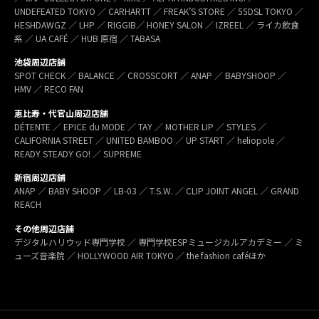
UNDEFEATED TOKYO ／ CARHARTT ／ FREAK’S STORE ／ 55DSL TOKYO ／
HESHDAWGZ ／ LHP ／ RIGGIB／ HONEY SALON ／ IZREEL ／ ライカ飲食
系 ／ UA CAFÉ ／ HUB 原宿 ／ TABASA
池袋周辺店舗
SPOT CHECK ／ BALANCE ／ CROSSCORT ／ ANAP ／ BABYSHOOP ／
HMV ／ RECO FAN
恵比寿・代官山周辺店舗
DÉTENTE ／ EPICE du MODE ／ TAY ／ MOTHER LIP ／ STYLES ／
CALIFORNIA STREET ／ UNITED BAMBOO ／ UP START ／ heliopole ／
READY STEADY GO! ／ SUPREME
新宿周辺店舗
ANAP ／ BABY SHOOP ／ LB-03 ／ T.S.W. ／ CLIP JOINT ANGEL ／ GRAND
REACH
その他周辺店舗
デジタルハリウッド専門学校 ／ 専門学校ESPミュージカルアカデミー ／ ミ
ューズ音楽院 ／ HOLLYWOOD AIR TOKYO ／ the fashion caféほか