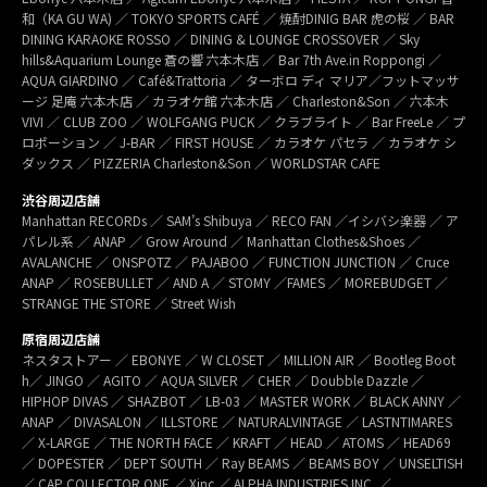
和（KA GU WA) ／ TOKYO SPORTS CAFÉ ／ 焼酎DINIG BAR 虎の桜 ／ BAR
DINING KARAOKE ROSSO ／ DINING & LOUNGE CROSSOVER ／ Sky
hills&Aquarium Lounge 蒼の響 六本木店 ／ Bar 7th Ave.in Roppongi ／
AQUA GIARDINO ／ Café&Trattoria ／ ターボロ ディ マリア／フットマッサ
ージ 足庵 六本木店 ／ カラオケ館 六本木店 ／ Charleston&Son ／ 六本木
VIVI ／ CLUB ZOO ／ WOLFGANG PUCK ／ クラブライト ／ Bar FreeLe ／ プ
ロポーション ／ J-BAR ／ FIRST HOUSE ／ カラオケ パセラ ／ カラオケ シ
ダックス ／ PIZZERIA Charleston&Son ／ WORLDSTAR CAFE
渋谷周辺店舗
Manhattan RECORDs ／ SAM’s Shibuya ／ RECO FAN ／イシバシ楽器 ／ ア
パレル系 ／ ANAP ／ Grow Around ／ Manhattan Clothes&Shoes ／
AVALANCHE ／ ONSPOTZ ／ PAJABOO ／ FUNCTION JUNCTION ／ Cruce
ANAP ／ ROSEBULLET ／ AND A ／ STOMY ／FAMES ／ MOREBUDGET ／
STRANGE THE STORE ／ Street Wish
原宿周辺店舗
ネスタストアー ／ EBONYE ／ W CLOSET ／ MILLION AIR ／ Bootleg Boot
h／ JINGO ／ AGITO ／ AQUA SILVER ／ CHER ／ Doubble Dazzle ／
HIPHOP DIVAS ／ SHAZBOT ／ LB-03 ／ MASTER WORK ／ BLACK ANNY ／
ANAP ／ DIVASALON ／ ILLSTORE ／ NATURALVINTAGE ／ LASTNTIMARES
／ X-LARGE ／ THE NORTH FACE ／ KRAFT ／ HEAD ／ ATOMS ／ HEAD69
／ DOPESTER ／ DEPT SOUTH ／ Ray BEAMS ／ BEAMS BOY ／ UNSELTISH
／ CAP COLLECTOR ONE ／ Xinc ／ ALPHA INDUSTRIES INC. ／