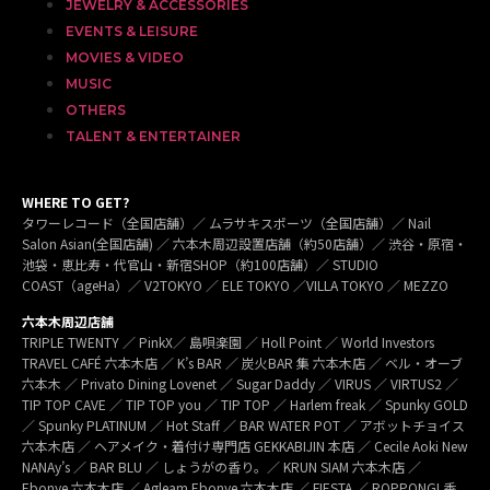
JEWELRY & ACCESSORIES
EVENTS & LEISURE
MOVIES & VIDEO
MUSIC
OTHERS
TALENT & ENTERTAINER
WHERE TO GET?
タワーレコード（全国店舗）／ ムラサキスポーツ（全国店舗）／ Nail
Salon Asian(全国店舗) ／ 六本木周辺設置店舗（約50店舗）／ 渋谷・原宿・
池袋・恵比寿・代官山・新宿SHOP（約100店舗）／ STUDIO
COAST（ageHa）／ V2TOKYO ／ ELE TOKYO ／VILLA TOKYO ／ MEZZO
六本木周辺店舗
TRIPLE TWENTY ／ PinkX／ 島唄楽園 ／ Holl Point ／ World Investors
TRAVEL CAFÉ 六本木店 ／ K’s BAR ／ 炭火BAR 集 六本木店 ／ ベル・オーブ
六本木 ／ Privato Dining Lovenet ／ Sugar Daddy ／ VIRUS ／ VIRTUS2 ／
TIP TOP CAVE ／ TIP TOP you ／ TIP TOP ／ Harlem freak ／ Spunky GOLD
／ Spunky PLATINUM ／ Hot Staff ／ BAR WATER POT ／ アボットチョイス
六本木店 ／ ヘアメイク・着付け専門店 GEKKABIJIN 本店 ／ Cecile Aoki New
NANAy’s ／ BAR BLU ／ しょうがの香り。／ KRUN SIAM 六本木店 ／
Ebonye 六本木店 ／ Agleam Ebonye 六本木店 ／ FIESTA ／ ROPPONGI 香