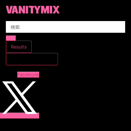
コ
ン
テ
Search
ン
...
ツ
に
ス
Results
キ
すべての結果を見る
ッ
プ
Facebook