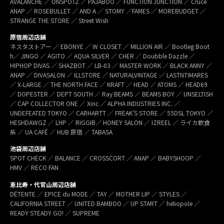
AVALANCHE ／ ONSPOTZ ／ PAJABOO ／ FUNCTION JUNCTION ／ Cruce
ANAP ／ ROSEBULLET ／ AND A ／ STOMY ／FAMES ／ MOREBUDGET ／
STRANGE THE STORE ／ Street Wish
原宿周辺店舗
ネスタストアー ／ EBONYE ／ W CLOSET ／ MILLION AIR ／ Bootleg Boot
h／ JINGO ／ AGITO ／ AQUA SILVER ／ CHER ／ Doubble Dazzle ／
HIPHOP DIVAS ／ SHAZBOT ／ LB-03 ／ MASTER WORK ／ BLACK ANNY ／
ANAP ／ DIVASALON ／ ILLSTORE ／ NATURALVINTAGE ／ LASTNTIMARES
／ X-LARGE ／ THE NORTH FACE ／ KRAFT ／ HEAD ／ ATOMS ／ HEAD69
／ DOPESTER ／ DEPT SOUTH ／ Ray BEAMS ／ BEAMS BOY ／ UNSELTISH
／ CAP COLLECTOR ONE ／ Xinc ／ ALPHA INDUSTRIES INC. ／
UNDEFEATED TOKYO ／ CARHARTT ／ FREAK’S STORE ／ 55DSL TOKYO ／
HESHDAWGZ ／ LHP ／ RIGGIB／ HONEY SALON ／ IZREEL ／ ライカ飲食
系 ／ UA CAFÉ ／ HUB 原宿 ／ TABASA
池袋周辺店舗
SPOT CHECK ／ BALANCE ／ CROSSCORT ／ ANAP ／ BABYSHOOP ／
HMV ／ RECO FAN
恵比寿・代官山周辺店舗
DÉTENTE ／ EPICE du MODE ／ TAY ／ MOTHER LIP ／ STYLES ／
CALIFORNIA STREET ／ UNITED BAMBOO ／ UP START ／ heliopole ／
READY STEADY GO! ／ SUPREME