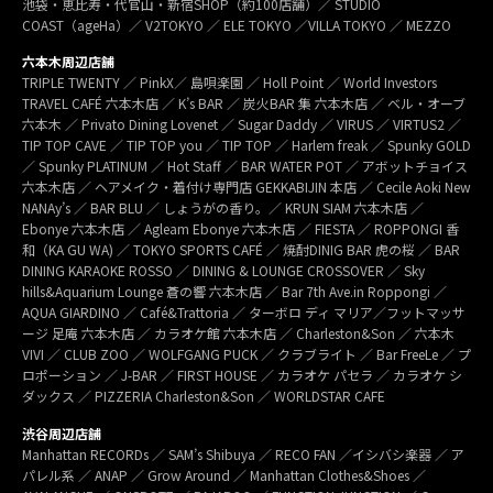
池袋・恵比寿・代官山・新宿SHOP（約100店舗）／ STUDIO
COAST（ageHa）／ V2TOKYO ／ ELE TOKYO ／VILLA TOKYO ／ MEZZO
六本木周辺店舗
TRIPLE TWENTY ／ PinkX／ 島唄楽園 ／ Holl Point ／ World Investors
TRAVEL CAFÉ 六本木店 ／ K’s BAR ／ 炭火BAR 集 六本木店 ／ ベル・オーブ
六本木 ／ Privato Dining Lovenet ／ Sugar Daddy ／ VIRUS ／ VIRTUS2 ／
TIP TOP CAVE ／ TIP TOP you ／ TIP TOP ／ Harlem freak ／ Spunky GOLD
／ Spunky PLATINUM ／ Hot Staff ／ BAR WATER POT ／ アボットチョイス
六本木店 ／ ヘアメイク・着付け専門店 GEKKABIJIN 本店 ／ Cecile Aoki New
NANAy’s ／ BAR BLU ／ しょうがの香り。／ KRUN SIAM 六本木店 ／
Ebonye 六本木店 ／ Agleam Ebonye 六本木店 ／ FIESTA ／ ROPPONGI 香
和（KA GU WA) ／ TOKYO SPORTS CAFÉ ／ 焼酎DINIG BAR 虎の桜 ／ BAR
DINING KARAOKE ROSSO ／ DINING & LOUNGE CROSSOVER ／ Sky
hills&Aquarium Lounge 蒼の響 六本木店 ／ Bar 7th Ave.in Roppongi ／
AQUA GIARDINO ／ Café&Trattoria ／ ターボロ ディ マリア／フットマッサ
ージ 足庵 六本木店 ／ カラオケ館 六本木店 ／ Charleston&Son ／ 六本木
VIVI ／ CLUB ZOO ／ WOLFGANG PUCK ／ クラブライト ／ Bar FreeLe ／ プ
ロポーション ／ J-BAR ／ FIRST HOUSE ／ カラオケ パセラ ／ カラオケ シ
ダックス ／ PIZZERIA Charleston&Son ／ WORLDSTAR CAFE
渋谷周辺店舗
Manhattan RECORDs ／ SAM’s Shibuya ／ RECO FAN ／イシバシ楽器 ／ ア
パレル系 ／ ANAP ／ Grow Around ／ Manhattan Clothes&Shoes ／