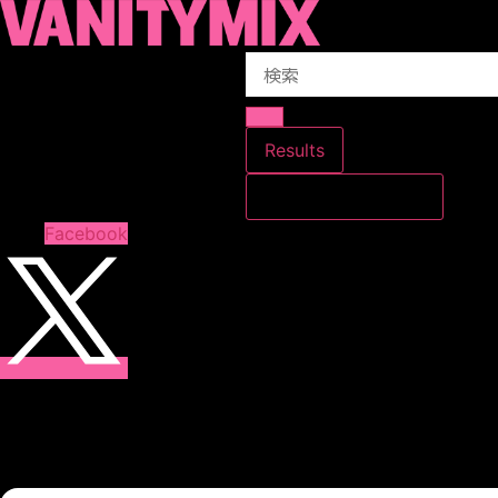
コ
ン
Search
テ
...
ン
ツ
に
Results
ス
すべての結果を見る
キ
ッ
Facebook
プ