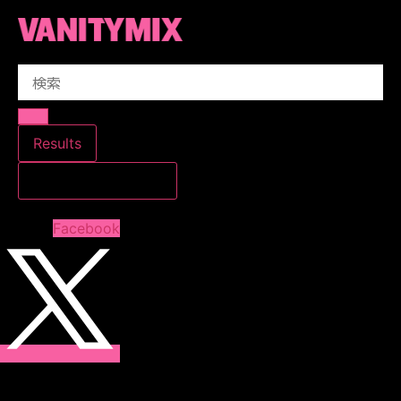
コ
ン
テ
Search
ン
...
ツ
に
ス
Results
キ
すべての結果を見る
ッ
プ
Facebook