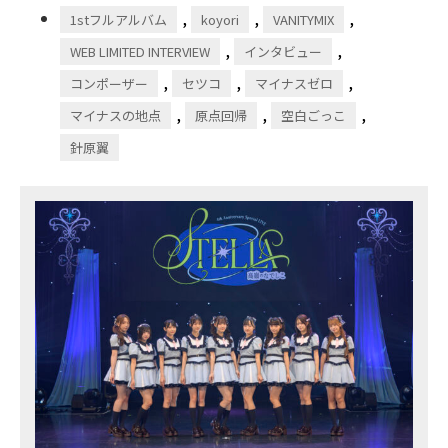
,
,
,
1stフルアルバム
koyori
VANITYMIX
,
,
WEB LIMITED INTERVIEW
インタビュー
,
,
,
コンポーザー
セツコ
マイナスゼロ
,
,
,
マイナスの地点
原点回帰
空白ごっこ
針原翼