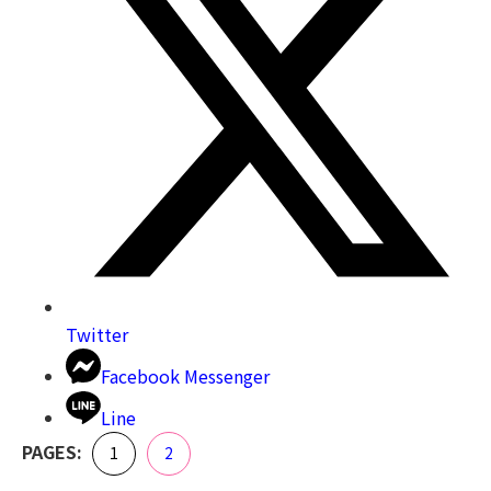
Twitter
Facebook Messenger
Line
,
PAGES:
Page
Page
1
2