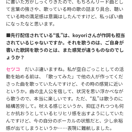
に書いた方がしっくりきたので、もちろんリード曲とし
て言葉の強さや、歌っている時の歌の詰まり具合、聴い
ている時の満足感は意識はしたんですけど、私っぽい曲
になったなと思います。
■先行配信されている“乱”は、koyoriさんが作詞も担当
されているじゃないですか。それを歌うのは、ご自身が
書いた歌詞を歌うのとは、また感覚が違うものなのでし
ょうか？
セツコ
だいぶ違いますね。私が空白ごっことしての活
動を始める前は、「歌ってみた」で他の人が作ってくだ
さった曲を歌っていたんですけど、その時の感覚に近い
というか。曲の主人公を宿して、状況を思い浮かべなが
ら歌うので、本当に楽しいです。ただ、“乱”は歌うのに
結構苦労して。吠える感じというか、抑圧されつつも何
とか抗おうとしているヒリヒリ感を出すようにしていた
んですけど、今の自分のボーカルの状態だと、少し余裕
感が出てしまうというか……表現に難航しました。