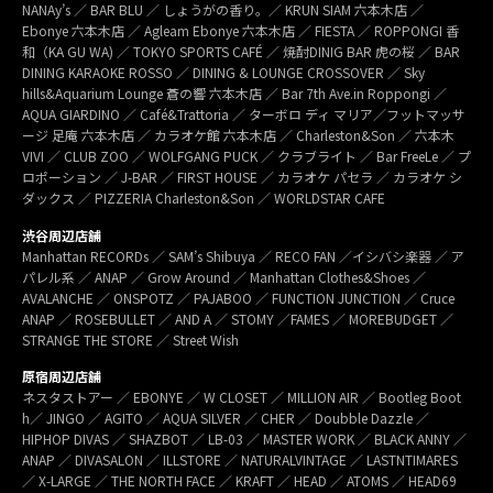
NANAy’s ／ BAR BLU ／ しょうがの香り。／ KRUN SIAM 六本木店 ／
Ebonye 六本木店 ／ Agleam Ebonye 六本木店 ／ FIESTA ／ ROPPONGI 香
和（KA GU WA) ／ TOKYO SPORTS CAFÉ ／ 焼酎DINIG BAR 虎の桜 ／ BAR
DINING KARAOKE ROSSO ／ DINING & LOUNGE CROSSOVER ／ Sky
hills&Aquarium Lounge 蒼の響 六本木店 ／ Bar 7th Ave.in Roppongi ／
AQUA GIARDINO ／ Café&Trattoria ／ ターボロ ディ マリア／フットマッサ
ージ 足庵 六本木店 ／ カラオケ館 六本木店 ／ Charleston&Son ／ 六本木
VIVI ／ CLUB ZOO ／ WOLFGANG PUCK ／ クラブライト ／ Bar FreeLe ／ プ
ロポーション ／ J-BAR ／ FIRST HOUSE ／ カラオケ パセラ ／ カラオケ シ
ダックス ／ PIZZERIA Charleston&Son ／ WORLDSTAR CAFE
渋谷周辺店舗
Manhattan RECORDs ／ SAM’s Shibuya ／ RECO FAN ／イシバシ楽器 ／ ア
パレル系 ／ ANAP ／ Grow Around ／ Manhattan Clothes&Shoes ／
AVALANCHE ／ ONSPOTZ ／ PAJABOO ／ FUNCTION JUNCTION ／ Cruce
ANAP ／ ROSEBULLET ／ AND A ／ STOMY ／FAMES ／ MOREBUDGET ／
STRANGE THE STORE ／ Street Wish
原宿周辺店舗
ネスタストアー ／ EBONYE ／ W CLOSET ／ MILLION AIR ／ Bootleg Boot
h／ JINGO ／ AGITO ／ AQUA SILVER ／ CHER ／ Doubble Dazzle ／
HIPHOP DIVAS ／ SHAZBOT ／ LB-03 ／ MASTER WORK ／ BLACK ANNY ／
ANAP ／ DIVASALON ／ ILLSTORE ／ NATURALVINTAGE ／ LASTNTIMARES
／ X-LARGE ／ THE NORTH FACE ／ KRAFT ／ HEAD ／ ATOMS ／ HEAD69