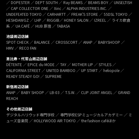
／ DOPESTER ／ DEPT SOUTH ／ Ray BEAMS ／ BEAMS BOY ／ UNSELTISH
／ CAP COLLECTOR ONE ／ Xinc ／ ALPHA INDUSTRIES INC. ／
UNDEFEATED TOKYO ／ CARHARTT ／ FREAK’S STORE ／ 55DSL TOKYO ／
HESHDAWGZ ／ LHP ／ RIGGIB／ HONEY SALON ／ IZREEL ／ ライカ飲食
系 ／ UA CAFÉ ／ HUB 原宿 ／ TABASA
池袋周辺店舗
SPOT CHECK ／ BALANCE ／ CROSSCORT ／ ANAP ／ BABYSHOOP ／
HMV ／ RECO FAN
恵比寿・代官山周辺店舗
DÉTENTE ／ EPICE du MODE ／ TAY ／ MOTHER LIP ／ STYLES ／
CALIFORNIA STREET ／ UNITED BAMBOO ／ UP START ／ heliopole ／
READY STEADY GO! ／ SUPREME
新宿周辺店舗
ANAP ／ BABY SHOOP ／ LB-03 ／ T.S.W. ／ CLIP JOINT ANGEL ／ GRAND
REACH
その他周辺店舗
デジタルハリウッド専門学校 ／ 専門学校ESPミュージカルアカデミー ／ ミ
ューズ音楽院 ／ HOLLYWOOD AIR TOKYO ／ the fashion caféほか