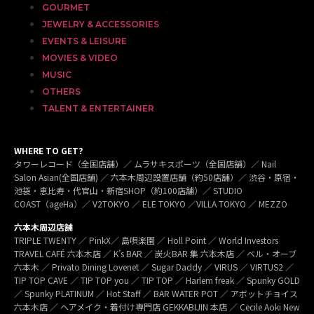
GOURMET
JEWELRY & ACCESSORIES
EVENTS & LEISURE
MOVIES & VIDEO
MUSIC
OTHERS
TALENT & ENTERTAINER
WHERE TO GET?
タワーレコード（全国店舗）／ ムラサキスポーツ（全国店舗）／ Nail
Salon Asian(全国店舗) ／ 六本木周辺設置店舗（約50店舗）／ 渋谷・原宿・
池袋・恵比寿・代官山・新宿SHOP（約100店舗）／ STUDIO
COAST（ageHa）／ V2TOKYO ／ ELE TOKYO ／VILLA TOKYO ／ MEZZO
六本木周辺店舗
TRIPLE TWENTY ／ PinkX／ 島唄楽園 ／ Holl Point ／ World Investors
TRAVEL CAFÉ 六本木店 ／ K’s BAR ／ 炭火BAR 集 六本木店 ／ ベル・オーブ
六本木 ／ Privato Dining Lovenet ／ Sugar Daddy ／ VIRUS ／ VIRTUS2 ／
TIP TOP CAVE ／ TIP TOP you ／ TIP TOP ／ Harlem freak ／ Spunky GOLD
／ Spunky PLATINUM ／ Hot Staff ／ BAR WATER POT ／ アボットチョイス
六本木店 ／ ヘアメイク・着付け専門店 GEKKABIJIN 本店 ／ Cecile Aoki New