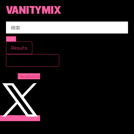
コ
ン
テ
Search
ン
...
ツ
に
ス
Results
キ
すべての結果を見る
ッ
プ
Facebook