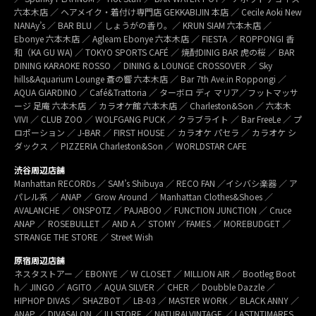
六本木店 ／ ヘアメイク・着付け専門店 GEKKABIJIN 本店 ／ Cecile Aoki New
NANAy’s ／ BAR BLU ／ しょうがの香り。／ KRUN SIAM 六本木店 ／
Ebonye 六本木店 ／ Agleam Ebonye 六本木店 ／ FIESTA ／ ROPPONGI 香
和（KA GU WA) ／ TOKYO SPORTS CAFÉ ／ 焼酎DINIG BAR 虎の桜 ／ BAR
DINING KARAOKE ROSSO ／ DINING & LOUNGE CROSSOVER ／ Sky
hills&Aquarium Lounge 蒼の響 六本木店 ／ Bar 7th Ave.in Roppongi ／
AQUA GIARDINO ／ Café&Trattoria ／ ターボロ ディ マリア／フットマッサ
ージ 足庵 六本木店 ／ カラオケ館 六本木店 ／ Charleston&Son ／ 六本木
VIVI ／ CLUB ZOO ／ WOLFGANG PUCK ／ クラブライト ／ Bar FreeLe ／ プ
ロポーション ／ J-BAR ／ FIRST HOUSE ／ カラオケ パセラ ／ カラオケ シ
ダックス ／ PIZZERIA Charleston&Son ／ WORLDSTAR CAFE
渋谷周辺店舗
Manhattan RECORDs ／ SAM’s Shibuya ／ RECO FAN ／イシバシ楽器 ／ ア
パレル系 ／ ANAP ／ Grow Around ／ Manhattan Clothes&Shoes ／
AVALANCHE ／ ONSPOTZ ／ PAJABOO ／ FUNCTION JUNCTION ／ Cruce
ANAP ／ ROSEBULLET ／ AND A ／ STOMY ／FAMES ／ MOREBUDGET ／
STRANGE THE STORE ／ Street Wish
原宿周辺店舗
ネスタストアー ／ EBONYE ／ W CLOSET ／ MILLION AIR ／ Bootleg Boot
h／ JINGO ／ AGITO ／ AQUA SILVER ／ CHER ／ Doubble Dazzle ／
HIPHOP DIVAS ／ SHAZBOT ／ LB-03 ／ MASTER WORK ／ BLACK ANNY ／
ANAP ／ DIVASALON ／ ILLSTORE ／ NATURALVINTAGE ／ LASTNTIMARES