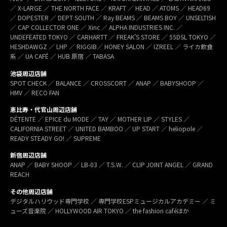
／ X-LARGE ／ THE NORTH FACE ／ KRAFT ／ HEAD ／ ATOMS ／ HEAD69
／ DOPESTER ／ DEPT SOUTH ／ Ray BEAMS ／ BEAMS BOY ／ UNSELTISH
／ CAP COLLECTOR ONE ／ Xinc ／ ALPHA INDUSTRIES INC. ／
UNDEFEATED TOKYO ／ CARHARTT ／ FREAK’S STORE ／ 55DSL TOKYO ／
HESHDAWGZ ／ LHP ／ RIGGIB／ HONEY SALON ／ IZREEL ／ ライカ飲食
系 ／ UA CAFÉ ／ HUB 原宿 ／ TABASA
池袋周辺店舗
SPOT CHECK ／ BALANCE ／ CROSSCORT ／ ANAP ／ BABYSHOOP ／
HMV ／ RECO FAN
恵比寿・代官山周辺店舗
DÉTENTE ／ EPICE du MODE ／ TAY ／ MOTHER LIP ／ STYLES ／
CALIFORNIA STREET ／ UNITED BAMBOO ／ UP START ／ heliopole ／
READY STEADY GO! ／ SUPREME
新宿周辺店舗
ANAP ／ BABY SHOOP ／ LB-03 ／ T.S.W. ／ CLIP JOINT ANGEL ／ GRAND
REACH
その他周辺店舗
デジタルハリウッド専門学校 ／ 専門学校ESPミュージカルアカデミー ／ ミ
ューズ音楽院 ／ HOLLYWOOD AIR TOKYO ／ the fashion caféほか