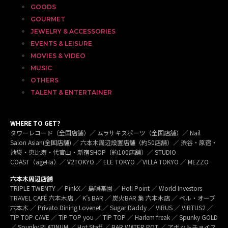
GOODS
GOURMET
JEWELRY & ACCESSORIES
EVENTS & LEISURE
MOVIES & VIDEO
MUSIC
OTHERS
TALENT & ENTERTAINER
WHERE TO GET?
タワーレコード（全国店舗）／ ムラサキスポーツ（全国店舗）／ Nail
Salon Asian(全国店舗) ／ 六本木周辺設置店舗（約50店舗）／ 渋谷・原宿・
池袋・恵比寿・代官山・新宿SHOP（約100店舗）／ STUDIO
COAST（ageHa）／ V2TOKYO ／ ELE TOKYO ／VILLA TOKYO ／ MEZZO
六本木周辺店舗
TRIPLE TWENTY ／ PinkX／ 島唄楽園 ／ Holl Point ／ World Investors
TRAVEL CAFÉ 六本木店 ／ K’s BAR ／ 炭火BAR 集 六本木店 ／ ベル・オーブ
六本木 ／ Privato Dining Lovenet ／ Sugar Daddy ／ VIRUS ／ VIRTUS2 ／
TIP TOP CAVE ／ TIP TOP you ／ TIP TOP ／ Harlem freak ／ Spunky GOLD
／ Spunky PLATINUM ／ Hot Staff ／ BAR WATER POT ／ アボットチョイス