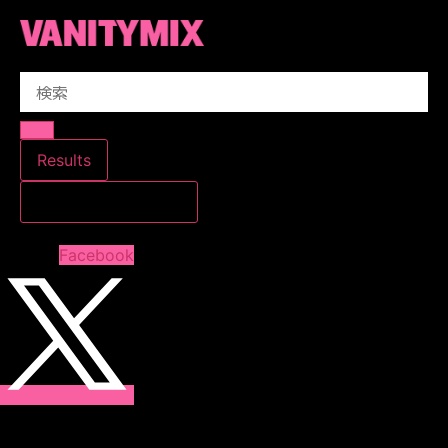
コ
ン
テ
Search
ン
...
ツ
に
ス
Results
キ
すべての結果を見る
ッ
プ
Facebook