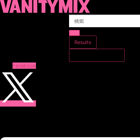
コ
ン
Search
テ
...
ン
ツ
に
Results
ス
すべての結果を見る
キ
ッ
Facebook
プ