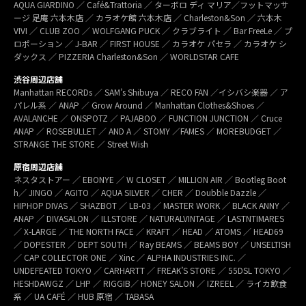
AQUA GIARDINO ／ Café&Trattoria ／ ターボロ ディ マリア／フットマッサ
ージ 足庵 六本木店 ／ カラオケ館 六本木店 ／ Charleston&Son ／ 六本木
VIVI ／ CLUB ZOO ／ WOLFGANG PUCK ／ クラブライト ／ Bar FreeLe ／ プ
ロポーション ／ J-BAR ／ FIRST HOUSE ／ カラオケ パセラ ／ カラオケ シ
ダックス ／ PIZZERIA Charleston&Son ／ WORLDSTAR CAFE
渋谷周辺店舗
Manhattan RECORDs ／ SAM’s Shibuya ／ RECO FAN ／イシバシ楽器 ／ ア
パレル系 ／ ANAP ／ Grow Around ／ Manhattan Clothes&Shoes ／
AVALANCHE ／ ONSPOTZ ／ PAJABOO ／ FUNCTION JUNCTION ／ Cruce
ANAP ／ ROSEBULLET ／ AND A ／ STOMY ／FAMES ／ MOREBUDGET ／
STRANGE THE STORE ／ Street Wish
原宿周辺店舗
ネスタストアー ／ EBONYE ／ W CLOSET ／ MILLION AIR ／ Bootleg Boot
h／ JINGO ／ AGITO ／ AQUA SILVER ／ CHER ／ Doubble Dazzle ／
HIPHOP DIVAS ／ SHAZBOT ／ LB-03 ／ MASTER WORK ／ BLACK ANNY ／
ANAP ／ DIVASALON ／ ILLSTORE ／ NATURALVINTAGE ／ LASTNTIMARES
／ X-LARGE ／ THE NORTH FACE ／ KRAFT ／ HEAD ／ ATOMS ／ HEAD69
／ DOPESTER ／ DEPT SOUTH ／ Ray BEAMS ／ BEAMS BOY ／ UNSELTISH
／ CAP COLLECTOR ONE ／ Xinc ／ ALPHA INDUSTRIES INC. ／
UNDEFEATED TOKYO ／ CARHARTT ／ FREAK’S STORE ／ 55DSL TOKYO ／
HESHDAWGZ ／ LHP ／ RIGGIB／ HONEY SALON ／ IZREEL ／ ライカ飲食
系 ／ UA CAFÉ ／ HUB 原宿 ／ TABASA