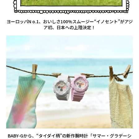
ヨーロッパN o.1、おいしさ100%スムージー“イノセント”がアジ
ア初、日本への上陸決定！
BABY-Gから、“タイダイ柄”の新作腕時計「サマー・グラデーシ