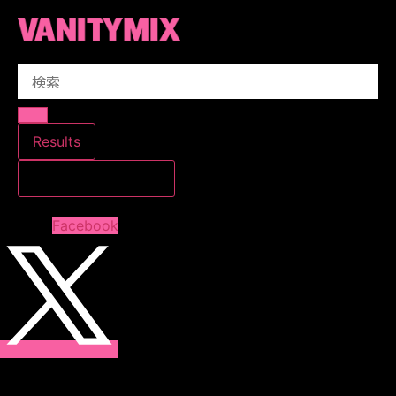
コ
ン
テ
Search
ン
...
ツ
に
ス
Results
キ
すべての結果を見る
ッ
プ
Facebook