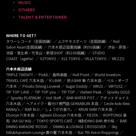
MUSIC
OTHERS
TALENT & ENTERTAINER
WHERE TO GET?
タワーレコード（全国店舗）／ ムラサキスポーツ（全国店舗）／ Nail
Salon Asian(全国店舗) ／ 六本木周辺設置店舗（約50店舗）／ 渋谷・原宿・
池袋・恵比寿・代官山・新宿SHOP（約100店舗）／ STUDIO
COAST（ageHa）／ V2TOKYO ／ ELE TOKYO ／VILLA TOKYO ／ MEZZO
六本木周辺店舗
TRIPLE TWENTY ／ PinkX／ 島唄楽園 ／ Holl Point ／ World Investors
TRAVEL CAFÉ 六本木店 ／ K’s BAR ／ 炭火BAR 集 六本木店 ／ ベル・オーブ
六本木 ／ Privato Dining Lovenet ／ Sugar Daddy ／ VIRUS ／ VIRTUS2 ／
TIP TOP CAVE ／ TIP TOP you ／ TIP TOP ／ Harlem freak ／ Spunky GOLD
／ Spunky PLATINUM ／ Hot Staff ／ BAR WATER POT ／ アボットチョイス
六本木店 ／ ヘアメイク・着付け専門店 GEKKABIJIN 本店 ／ Cecile Aoki New
NANAy’s ／ BAR BLU ／ しょうがの香り。／ KRUN SIAM 六本木店 ／
Ebonye 六本木店 ／ Agleam Ebonye 六本木店 ／ FIESTA ／ ROPPONGI 香
和（KA GU WA) ／ TOKYO SPORTS CAFÉ ／ 焼酎DINIG BAR 虎の桜 ／ BAR
DINING KARAOKE ROSSO ／ DINING & LOUNGE CROSSOVER ／ Sky
hills&Aquarium Lounge 蒼の響 六本木店 ／ Bar 7th Ave.in Roppongi ／