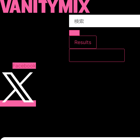
コ
ン
Search
テ
...
ン
ツ
に
Results
ス
すべての結果を見る
キ
ッ
Facebook
プ