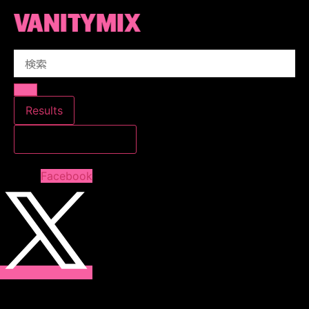
コ
ン
テ
Search
ン
...
ツ
に
ス
Results
キ
すべての結果を見る
ッ
プ
Facebook