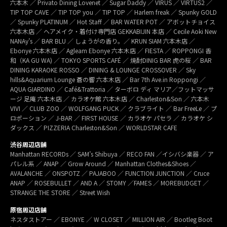
六本木 ／ Privato Dining Lovenet ／ Sugar Daddy ／ VIRUS ／ VIRTUS2 ／
TIP TOP CAVE ／ TIP TOP you ／ TIP TOP ／ Harlem freak ／ Spunky GOLD
／ Spunky PLATINUM ／ Hot Staff ／ BAR WATER POT ／ アボットチョイス
六本木店 ／ ヘアメイク・着付け専門店 GEKKABIJIN 本店 ／ Cecile Aoki New
NANAy’s ／ BAR BLU ／ しょうがの香り。／ KRUN SIAM 六本木店 ／
Ebonye 六本木店 ／ Agleam Ebonye 六本木店 ／ FIESTA ／ ROPPONGI 香
和（KA GU WA) ／ TOKYO SPORTS CAFÉ ／ 焼酎DINIG BAR 虎の桜 ／ BAR
DINING KARAOKE ROSSO ／ DINING & LOUNGE CROSSOVER ／ Sky
hills&Aquarium Lounge 蒼の響 六本木店 ／ Bar 7th Ave.in Roppongi ／
AQUA GIARDINO ／ Café&Trattoria ／ ターボロ ディ マリア／フットマッサ
ージ 足庵 六本木店 ／ カラオケ館 六本木店 ／ Charleston&Son ／ 六本木
VIVI ／ CLUB ZOO ／ WOLFGANG PUCK ／ クラブライト ／ Bar FreeLe ／ プ
ロポーション ／ J-BAR ／ FIRST HOUSE ／ カラオケ パセラ ／ カラオケ シ
ダックス ／ PIZZERIA Charleston&Son ／ WORLDSTAR CAFE
渋谷周辺店舗
Manhattan RECORDs ／ SAM’s Shibuya ／ RECO FAN ／イシバシ楽器 ／ ア
パレル系 ／ ANAP ／ Grow Around ／ Manhattan Clothes&Shoes ／
AVALANCHE ／ ONSPOTZ ／ PAJABOO ／ FUNCTION JUNCTION ／ Cruce
ANAP ／ ROSEBULLET ／ AND A ／ STOMY ／FAMES ／ MOREBUDGET ／
STRANGE THE STORE ／ Street Wish
原宿周辺店舗
ネスタストアー ／ EBONYE ／ W CLOSET ／ MILLION AIR ／ Bootleg Boot