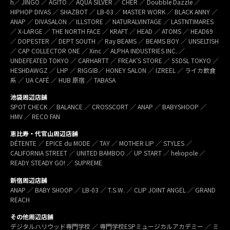
h／ JINGO ／ AGITO ／ AQUA SILVER ／ CHER ／ Doubble Dazzle ／
HIPHOP DIVAS ／ SHAZBOT ／ LB-03 ／ MASTER WORK ／ BLACK ANNY ／
ANAP ／ DIVASALON ／ ILLSTORE ／ NATURALVINTAGE ／ LASTNTIMARES
／ X-LARGE ／ THE NORTH FACE ／ KRAFT ／ HEAD ／ ATOMS ／ HEAD69
／ DOPESTER ／ DEPT SOUTH ／ Ray BEAMS ／ BEAMS BOY ／ UNSELTISH
／ CAP COLLECTOR ONE ／ Xinc ／ ALPHA INDUSTRIES INC. ／
UNDEFEATED TOKYO ／ CARHARTT ／ FREAK’S STORE ／ 55DSL TOKYO ／
HESHDAWGZ ／ LHP ／ RIGGIB／ HONEY SALON ／ IZREEL ／ ライカ飲食
系 ／ UA CAFÉ ／ HUB 原宿 ／ TABASA
池袋周辺店舗
SPOT CHECK ／ BALANCE ／ CROSSCORT ／ ANAP ／ BABYSHOOP ／
HMV ／ RECO FAN
恵比寿・代官山周辺店舗
DÉTENTE ／ EPICE du MODE ／ TAY ／ MOTHER LIP ／ STYLES ／
CALIFORNIA STREET ／ UNITED BAMBOO ／ UP START ／ heliopole ／
READY STEADY GO! ／ SUPREME
新宿周辺店舗
ANAP ／ BABY SHOOP ／ LB-03 ／ T.S.W. ／ CLIP JOINT ANGEL ／ GRAND
REACH
その他周辺店舗
デジタルハリウッド専門学校 ／ 専門学校ESPミュージカルアカデミー ／ ミ