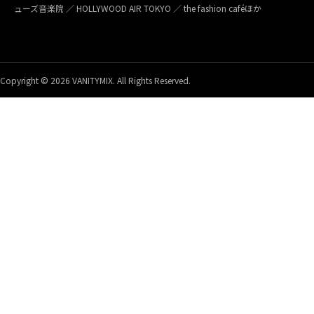
ューズ音楽院 ／ HOLLYWOOD AIR TOKYO ／ the fashion caféほか
Copyright © 2026 VANITYMIX. All Rights Reserved.