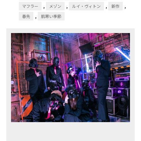
,
,
,
,
マフラー
メゾン
ルイ・ヴィトン
新作
,
春先
肌寒い季節