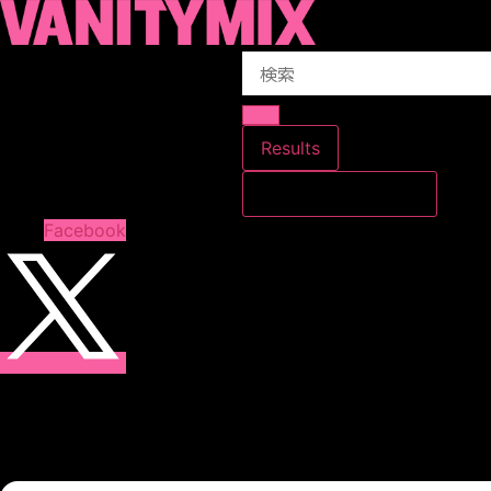
コ
ン
Search
テ
...
ン
ツ
に
Results
ス
すべての結果を見る
キ
ッ
Facebook
プ