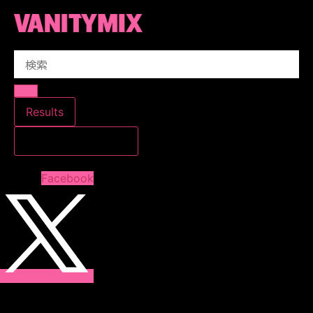
コ
ン
テ
Search
ン
...
ツ
に
ス
Results
キ
すべての結果を見る
ッ
プ
Facebook