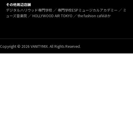
その他周辺店舗
デジタルハリウッド専門学校 ／ 専門学校ESPミュージカルアカデミー ／ ミ
ューズ音楽院 ／ HOLLYWOOD AIR TOKYO ／ the fashion caféほか
Copyright © 2026 VANITYMIX. All Rights Reserved.