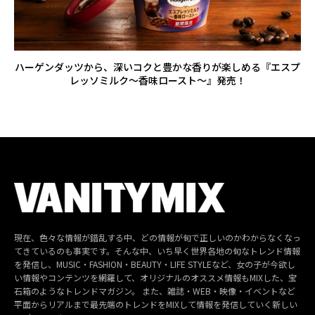
ハーゲンダッツから、深いコクと豊かな香りが楽しめる『エスプ
レッソミルク～香味ロースト～』発売！
現在、色々な情報が錯乱する中、どの情報が旬で正しいのかわからなくなっ
てきているのも事実です。そんな中、いち早く世界各地の旬なトレンド情報
を発信し、MUSIC・FASHION・BEAUTY・LIFE STYLEなど、女の子が今欲し
い情報やコンテンツを網羅して、オリジナルのオススメ情報もMIXした、宝
石箱のようなトレンドマガジン。 また、雑誌・WEB・映像・イベントなど
平面からリアルまで最先端のトレンドをMIXして情報を発信していく新しい