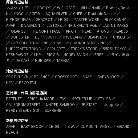
原宿周辺店舗
ネスタストアー ／ EBONYE ／ W CLOSET ／ MILLION AIR ／ Bootleg Boot
h／ JINGO ／ AGITO ／ AQUA SILVER ／ CHER ／ Doubble Dazzle ／
HIPHOP DIVAS ／ SHAZBOT ／ LB-03 ／ MASTER WORK ／ BLACK ANNY ／
ANAP ／ DIVASALON ／ ILLSTORE ／ NATURALVINTAGE ／ LASTNTIMARES
／ X-LARGE ／ THE NORTH FACE ／ KRAFT ／ HEAD ／ ATOMS ／ HEAD69
／ DOPESTER ／ DEPT SOUTH ／ Ray BEAMS ／ BEAMS BOY ／ UNSELTISH
／ CAP COLLECTOR ONE ／ Xinc ／ ALPHA INDUSTRIES INC. ／
UNDEFEATED TOKYO ／ CARHARTT ／ FREAK’S STORE ／ 55DSL TOKYO ／
HESHDAWGZ ／ LHP ／ RIGGIB／ HONEY SALON ／ IZREEL ／ ライカ飲食
系 ／ UA CAFÉ ／ HUB 原宿 ／ TABASA
池袋周辺店舗
SPOT CHECK ／ BALANCE ／ CROSSCORT ／ ANAP ／ BABYSHOOP ／
HMV ／ RECO FAN
恵比寿・代官山周辺店舗
DÉTENTE ／ EPICE du MODE ／ TAY ／ MOTHER LIP ／ STYLES ／
CALIFORNIA STREET ／ UNITED BAMBOO ／ UP START ／ heliopole ／
READY STEADY GO! ／ SUPREME
新宿周辺店舗
ANAP ／ BABY SHOOP ／ LB-03 ／ T.S.W. ／ CLIP JOINT ANGEL ／ GRAND
REACH