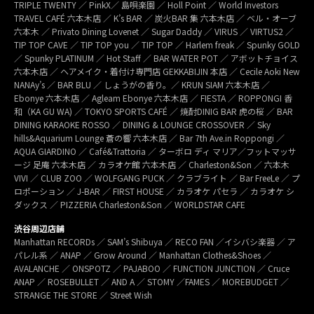
TRIPLE TWENTY ／ PinkX／ 島唄楽園 ／ Holl Point ／ World Investors
TRAVEL CAFÉ 六本木店 ／ K’s BAR ／ 炭火BAR 集 六本木店 ／ ベル・オーブ
六本木 ／ Privato Dining Lovenet ／ Sugar Daddy ／ VIRUS ／ VIRTUS2 ／
TIP TOP CAVE ／ TIP TOP you ／ TIP TOP ／ Harlem freak ／ Spunky GOLD
／ Spunky PLATINUM ／ Hot Staff ／ BAR WATER POT ／ アボットチョイス
六本木店 ／ ヘアメイク・着付け専門店 GEKKABIJIN 本店 ／ Cecile Aoki New
NANAy’s ／ BAR BLU ／ しょうがの香り。／ KRUN SIAM 六本木店 ／
Ebonye 六本木店 ／ Agleam Ebonye 六本木店 ／ FIESTA ／ ROPPONGI 香
和（KA GU WA) ／ TOKYO SPORTS CAFÉ ／ 焼酎DINIG BAR 虎の桜 ／ BAR
DINING KARAOKE ROSSO ／ DINING & LOUNGE CROSSOVER ／ Sky
hills&Aquarium Lounge 蒼の響 六本木店 ／ Bar 7th Ave.in Roppongi ／
AQUA GIARDINO ／ Café&Trattoria ／ ターボロ ディ マリア／フットマッサ
ージ 足庵 六本木店 ／ カラオケ館 六本木店 ／ Charleston&Son ／ 六本木
VIVI ／ CLUB ZOO ／ WOLFGANG PUCK ／ クラブライト ／ Bar FreeLe ／ プ
ロポーション ／ J-BAR ／ FIRST HOUSE ／ カラオケ パセラ ／ カラオケ シ
ダックス ／ PIZZERIA Charleston&Son ／ WORLDSTAR CAFE
渋谷周辺店舗
Manhattan RECORDs ／ SAM’s Shibuya ／ RECO FAN ／イシバシ楽器 ／ ア
パレル系 ／ ANAP ／ Grow Around ／ Manhattan Clothes&Shoes ／
AVALANCHE ／ ONSPOTZ ／ PAJABOO ／ FUNCTION JUNCTION ／ Cruce
ANAP ／ ROSEBULLET ／ AND A ／ STOMY ／FAMES ／ MOREBUDGET ／
STRANGE THE STORE ／ Street Wish