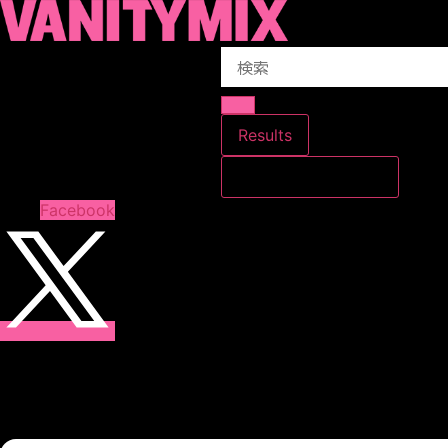
コ
ン
Search
テ
...
ン
ツ
に
Results
ス
すべての結果を見る
キ
ッ
Facebook
プ