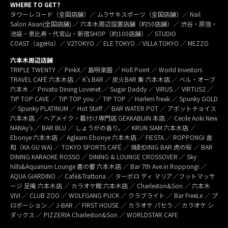
WHERE TO GET?
タワーレコード（全国店舗）／ ムラサキスポーツ（全国店舗）／ Nail
Salon Asian(全国店舗) ／ 六本木周辺設置店舗（約50店舗）／ 渋谷・原宿・
池袋・恵比寿・代官山・新宿SHOP（約100店舗）／ STUDIO
COAST（ageHa）／ V2TOKYO ／ ELE TOKYO ／VILLA TOKYO ／ MEZZO
六本木周辺店舗
TRIPLE TWENTY ／ PinkX／ 島唄楽園 ／ Holl Point ／ World Investors
TRAVEL CAFÉ 六本木店 ／ K’s BAR ／ 炭火BAR 集 六本木店 ／ ベル・オーブ
六本木 ／ Privato Dining Lovenet ／ Sugar Daddy ／ VIRUS ／ VIRTUS2 ／
TIP TOP CAVE ／ TIP TOP you ／ TIP TOP ／ Harlem freak ／ Spunky GOLD
／ Spunky PLATINUM ／ Hot Staff ／ BAR WATER POT ／ アボットチョイス
六本木店 ／ ヘアメイク・着付け専門店 GEKKABIJIN 本店 ／ Cecile Aoki New
NANAy’s ／ BAR BLU ／ しょうがの香り。／ KRUN SIAM 六本木店 ／
Ebonye 六本木店 ／ Agleam Ebonye 六本木店 ／ FIESTA ／ ROPPONGI 香
和（KA GU WA) ／ TOKYO SPORTS CAFÉ ／ 焼酎DINIG BAR 虎の桜 ／ BAR
DINING KARAOKE ROSSO ／ DINING & LOUNGE CROSSOVER ／ Sky
hills&Aquarium Lounge 蒼の響 六本木店 ／ Bar 7th Ave.in Roppongi ／
AQUA GIARDINO ／ Café&Trattoria ／ ターボロ ディ マリア／フットマッサ
ージ 足庵 六本木店 ／ カラオケ館 六本木店 ／ Charleston&Son ／ 六本木
VIVI ／ CLUB ZOO ／ WOLFGANG PUCK ／ クラブライト ／ Bar FreeLe ／ プ
ロポーション ／ J-BAR ／ FIRST HOUSE ／ カラオケ パセラ ／ カラオケ シ
ダックス ／ PIZZERIA Charleston&Son ／ WORLDSTAR CAFE