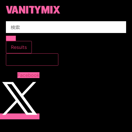
コ
ン
テ
Search
ン
...
ツ
に
ス
Results
キ
すべての結果を見る
ッ
プ
Facebook