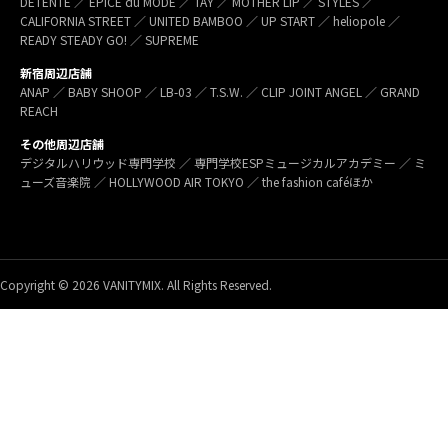
DÉTENTE ／ EPICE du MODE ／ TAY ／ MOTHER LIP ／ STYLES ／
CALIFORNIA STREET ／ UNITED BAMBOO ／ UP START ／ heliopole ／
READY STEADY GO! ／ SUPREME
新宿周辺店舗
ANAP ／ BABY SHOOP ／ LB-03 ／ T.S.W. ／ CLIP JOINT ANGEL ／ GRAND
REACH
その他周辺店舗
デジタルハリウッド専門学校 ／ 専門学校ESPミュージカルアカデミー ／ ミ
ューズ音楽院 ／ HOLLYWOOD AIR TOKYO ／ the fashion caféほか
Copyright © 2026 VANITYMIX. All Rights Reserved.