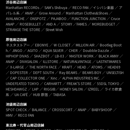
渋谷周辺店舗
Manhattan RECORDs ／ SAM’s Shibuya ／ RECO FAN ／イシバシ楽器 ／ ア
パレル系 ／ ANAP ／ Grow Around ／ Manhattan Clothes&Shoes ／
AVALANCHE ／ ONSPOTZ ／ PAJABOO ／ FUNCTION JUNCTION ／ Cruce
ANAP ／ ROSEBULLET ／ AND A ／ STOMY ／FAMES ／ MOREBUDGET ／
STRANGE THE STORE ／ Street Wish
原宿周辺店舗
ネスタストアー ／ EBONYE ／ W CLOSET ／ MILLION AIR ／ Bootleg Boot
h／ JINGO ／ AGITO ／ AQUA SILVER ／ CHER ／ Doubble Dazzle ／
HIPHOP DIVAS ／ SHAZBOT ／ LB-03 ／ MASTER WORK ／ BLACK ANNY ／
ANAP ／ DIVASALON ／ ILLSTORE ／ NATURALVINTAGE ／ LASTNTIMARES
／ X-LARGE ／ THE NORTH FACE ／ KRAFT ／ HEAD ／ ATOMS ／ HEAD69
／ DOPESTER ／ DEPT SOUTH ／ Ray BEAMS ／ BEAMS BOY ／ UNSELTISH
／ CAP COLLECTOR ONE ／ Xinc ／ ALPHA INDUSTRIES INC. ／
UNDEFEATED TOKYO ／ CARHARTT ／ FREAK’S STORE ／ 55DSL TOKYO ／
HESHDAWGZ ／ LHP ／ RIGGIB／ HONEY SALON ／ IZREEL ／ ライカ飲食
系 ／ UA CAFÉ ／ HUB 原宿 ／ TABASA
池袋周辺店舗
SPOT CHECK ／ BALANCE ／ CROSSCORT ／ ANAP ／ BABYSHOOP ／
HMV ／ RECO FAN
恵比寿・代官山周辺店舗