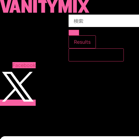
コ
ン
Search
テ
...
ン
ツ
に
Results
ス
すべての結果を見る
キ
ッ
Facebook
プ