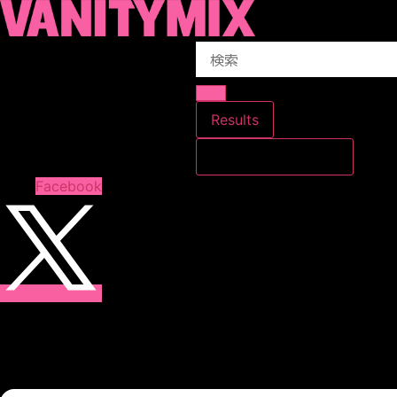
コ
ン
Search
テ
...
ン
ツ
に
Results
ス
すべての結果を見る
キ
ッ
Facebook
プ