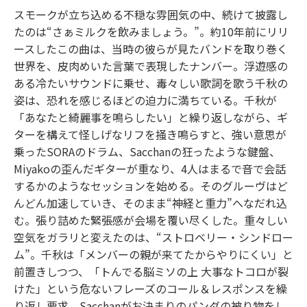
スモークが立ち込める不穏な雰囲気の中、続けて披露し
たのは“さぁミルクを飲みましょう。”。約10年前にリリ
ースしたこの曲は、当時の彼らが見たバンドを取り巻く
世界を、皮肉めいた言葉で表現したナンバー。浮遊感の
ある冷たいサウンドに乗せ、毒々しい歌詞を歌う千秋の
姿は、恐れを感じるほどの迫力に満ちている。千秋が
「あなたと綺麗事を鳴らしたい」と繰り返しながら、ギ
ターを構えて怪しげなリフを掻き鳴らすと、強い意思が
乗ったSORAのドラム、Sacchanの狂ったような鍵盤、
Miyakoの歪んだギターが重なり、4人はまるで音で会話
するかのようなセッションを始める。そのグルーヴはど
んどん加速していき、そのまま“神経と重力”へなだれ込
む。張り詰めた緊張感が会場を覆い尽くした。重々しい
空気をガラリと変えたのは、“ストロベリー・シンドロー
ム”。千秋は「メンバーの親が来てたからやりにくい」と
前置きしつつ、「トんでる脳ミソの上 大事なトコロが裂
けた」という危ないフレーズのコール＆レスポンスを繰
り返し要求。Sacchanがお決まりのパンダの被り物をし