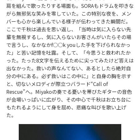
肩を組んで歌ったりする場面も。SORAもドラムを叩きな
がら無邪気な笑みを零していた。この特別な夜を、メン
バーも心から楽しんでいる様子が伝わってきた瞬間だ。
ここで千秋は過去を思い返し、「当時は気に入らない先
輩を無視するし、気に入らないお客さんがいたらその場
で言うし、なかなかf○○k youした手を下げられなかっ
た」と苦い記憶を吐露。そして、「今思うと救われたか
った。たった8文字を伝えるために尖ってみたけど答えは
出なかった。救いの声なんてない、あるとしたら絶対自
分の中にある。必ず救いはこの中に」と自身の胸を示す
と、切ないメロディが際立つバラード“Call of
Rescue”へ。Miyakoの奏でる憂いを帯びたギターの音色
が会場いっぱいに広がり、その中心で千秋はお立ち台に
もたれるようにして身を屈め、悲痛な叫びを歌い上げ
た。