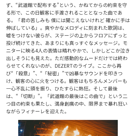
ず、“武道館で配布する”という、かねてからの約束を守
る形で、この日観客に手渡されることとなった曲であ
る。「君の苦しみも 僕には聞こえないけれど 確かに手は
伸ばしている」。爽やかなメロディに刻まれた歌詞は、
嘘をつけない彼らが、ステージの上からフロアにずっと
投げ続けてきた、あまりにも真っすぐなメッセージ。モ
ニターに映る4人の表情は晴れやかで、しかしどこか泣き
出しそうにも見えた。ただ感動的なムードだけでは終わ
らせてくれないのが、DEZERTのライブ。ここから再
び“「殺意」”、“「秘密」”で凶暴なサウンドを叩きつ
け、観客の心に火をつける。観客はもちろんメンバーも
一心不乱に頭を振り、ひたすらに熱狂。そして最後
は、“「切断」”。「武道館の最後はこの曲で」という二
つ目の約束も果たし、満身創痍の中、限界まで暴れ狂い
ながらフィナーレを迎えた。