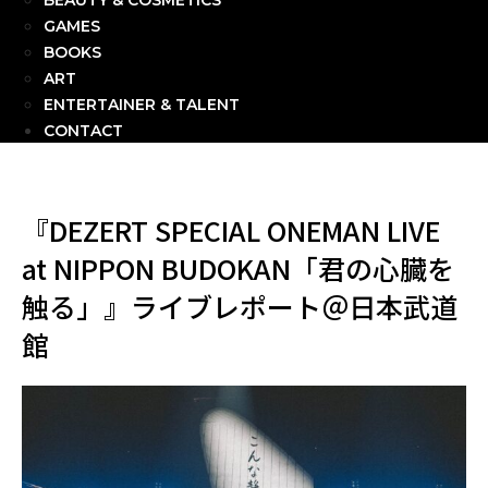
BEAUTY & COSMETICS
GAMES
BOOKS
ART
ENTERTAINER & TALENT
CONTACT
『DEZERT SPECIAL ONEMAN LIVE
at NIPPON BUDOKAN「君の心臓を
触る」』ライブレポート＠日本武道
館