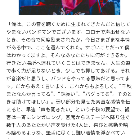
「俺は、この音を聴くために生まれてきたんだと信じて
やまないバンドマンでございます。コロナで声出せない
とき、その音で何度励まされたか。今日さまざまな事情
がある中で、ここを選んでくれた。すごいことだって僕
はわかってますよ。そんなあなたたちに何ができるか。
行きたい場所へ連れていくことはできません。人生の道
で歩く力が足りないとき、少しでも押してあげる。それ
が音楽だと思うし、バンドをやってる意味だと思ってま
す。だからあえて言います、これからもよろしく。“千秋
またなんか言ってる”、“話長い”、“バグってる”。そのと
きは助けてほしい」。弱い部分も見せた素直な感情を伝
えると、早速「声も聞きたい」という千秋の要望で、観
客は一斉にシンガロング。客席からステージへ降り注ぐ
数千人のあたたかい声を受けた4人は、喜びと感動を噛
み締めるような、筆舌に尽くし難い表情を浮かべてい