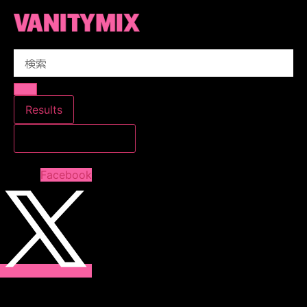
コ
ン
テ
Search
ン
...
ツ
に
ス
Results
キ
すべての結果を見る
ッ
プ
Facebook