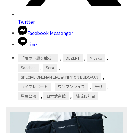
Twitter
Facebook Messenger
Line
,
,
,
「君の心臓を触る」
DEZERT
Miyako
,
,
Sacchan
Sora
,
SPECIAL ONEMAN LIVE at NIPPON BUDOKAN
,
,
,
ライブレポート
ワンマンライブ
千秋
,
,
単独公演
日本武道館
結成13年目