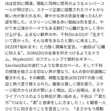
ほぼ定刻に開演。暗転と同時に怒号のようなメンバーコ
ールが飛び交い、ステージ正面に設置されたライトから
眩い光が放たれる中、華やかな赤の衣装を纏った4人が
姿を現した。スクリーンに映る赤い風船は形を変え、や
がて本公演のテーマでもある脈打つ心臓が生々しく浮か
び上がる。止まない歓声の中、千秋(Vo＆Gt)が「生きて
いて良かった、そんな夜をあなたと歌いに来ました。
DEZERT始めます」と力強く開幕を宣言。一曲目は“心臓
に吠える”。SORA(Dr)の全身を叩きつけるようなドラ
ム、Miyako(Gt）のアグレッシブで鋭利なギター、
Sacchan(Ba)の波打つような骨太のベース、そして千秋
の感情を揺さぶる切ない声が重なり、4人の音が武道館に
響きわたる。その瞬間、神聖な空気はDEZERTの放つ気
迫と熱で塗り替えられた。観客は激しく頭を振り、ステ
ージ前方からは炎が勢いよく噴出。広い会場は、まるで
ライブハウスのような熱気が漂い始める。千秋は「“君た
ち”ではなく、“君”と音楽をしにきました！」と観客一人
ひとりに向き合うことを宣言しつつ、「まさかもう感動