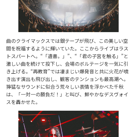
曲のクライマックスでは銀テープが飛び、この美しい空
間を祝福するように輝いていた。ここからライブはラス
トスパートへ。“「遺書。」”、“「君の子宮を触る」”と
激しい曲を続けて投下し、会場のボルテージを一気に引
き上げる。“再教育”では凄まじい爆発音と共に火花が噴
き出す演出も飛び出し、観客のテンションも最高潮へ。
獰猛なサウンドに似合う荒々しい表情を浮かべた千秋
は、「一対一の勝負だ！」と叫び、鮮やかなデスヴォイ
スを轟かせた。