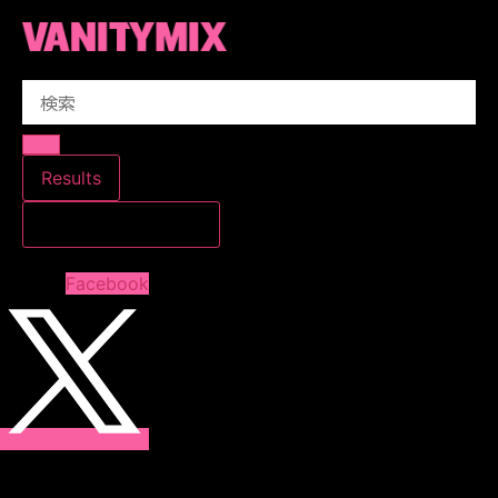
コ
ン
テ
Search
ン
...
ツ
に
ス
Results
キ
すべての結果を見る
ッ
プ
Facebook