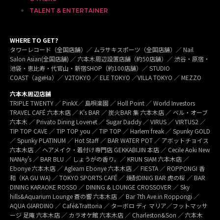
TALENT & ENTERTAINER
WHERE TO GET?
タワーレコード（全国店舗）／ ムラサキスポーツ（全国店舗）／ Nail
Salon Asian(全国店舗) ／ 六本木周辺設置店舗（約50店舗）／ 渋谷・原宿・
池袋・恵比寿・代官山・新宿SHOP（約100店舗）／ STUDIO
COAST（ageHa）／ V2TOKYO ／ ELE TOKYO ／VILLA TOKYO ／ MEZZO
六本木周辺店舗
TRIPLE TWENTY ／ PinkX／ 島唄楽園 ／ Holl Point ／ World Investors
TRAVEL CAFÉ 六本木店 ／ K’s BAR ／ 炭火BAR 集 六本木店 ／ ベル・オーブ
六本木 ／ Privato Dining Lovenet ／ Sugar Daddy ／ VIRUS ／ VIRTUS2 ／
TIP TOP CAVE ／ TIP TOP you ／ TIP TOP ／ Harlem freak ／ Spunky GOLD
／ Spunky PLATINUM ／ Hot Staff ／ BAR WATER POT ／ アボットチョイス
六本木店 ／ ヘアメイク・着付け専門店 GEKKABIJIN 本店 ／ Cecile Aoki New
NANAy’s ／ BAR BLU ／ しょうがの香り。／ KRUN SIAM 六本木店 ／
Ebonye 六本木店 ／ Agleam Ebonye 六本木店 ／ FIESTA ／ ROPPONGI 香
和（KA GU WA) ／ TOKYO SPORTS CAFÉ ／ 焼酎DINIG BAR 虎の桜 ／ BAR
DINING KARAOKE ROSSO ／ DINING & LOUNGE CROSSOVER ／ Sky
hills&Aquarium Lounge 蒼の響 六本木店 ／ Bar 7th Ave.in Roppongi ／
AQUA GIARDINO ／ Café&Trattoria ／ ターボロ ディ マリア／フットマッサ
ージ 足庵 六本木店 ／ カラオケ館 六本木店 ／ Charleston&Son ／ 六本木