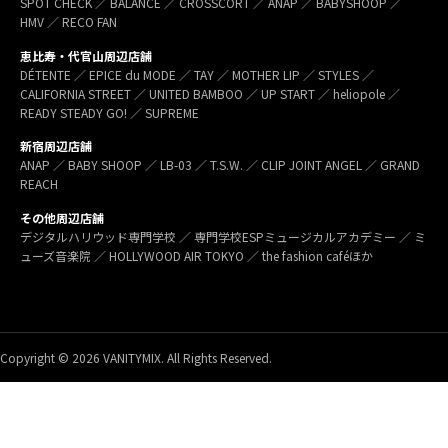
SPOT CHECK ／ BALANCE ／ CROSSCORT ／ ANAP ／ BABYSHOOP ／
HMV ／ RECO FAN
恵比寿・代官山周辺店舗
DÉTENTE ／ EPICE du MODE ／ TAY ／ MOTHER LIP ／ STYLES ／
CALIFORNIA STREET ／ UNITED BAMBOO ／ UP START ／ heliopole ／
READY STEADY GO! ／ SUPREME
新宿周辺店舗
ANAP ／ BABY SHOOP ／ LB-03 ／ T.S.W. ／ CLIP JOINT ANGEL ／ GRAND
REACH
その他周辺店舗
デジタルハリウッド専門学校 ／ 専門学校ESPミュージカルアカデミー ／ ミ
ューズ音楽院 ／ HOLLYWOOD AIR TOKYO ／ the fashion caféほか
Copyright © 2026 VANITYMIX. All Rights Reserved.