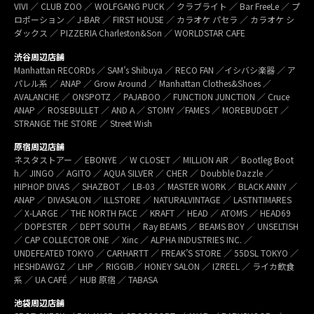
VIVI ／ CLUB ZOO ／ WOLFGANG PUCK ／ クラブライト ／ Bar FreeLe ／ プ
ロポーション ／ J-BAR ／ FIRST HOUSE ／ カラオケ パセラ ／ カラオケ シ
ダックス ／ PIZZERIA Charleston&Son ／ WORLDSTAR CAFE
渋谷周辺店舗
Manhattan RECORDs ／ SAM’s Shibuya ／ RECO FAN ／イシバシ楽器 ／ ア
パレル系 ／ ANAP ／ Grow Around ／ Manhattan Clothes&Shoes ／
AVALANCHE ／ ONSPOTZ ／ PAJABOO ／ FUNCTION JUNCTION ／ Cruce
ANAP ／ ROSEBULLET ／ AND A ／ STOMY ／FAMES ／ MOREBUDGET ／
STRANGE THE STORE ／ Street Wish
原宿周辺店舗
ネスタストアー ／ EBONYE ／ W CLOSET ／ MILLION AIR ／ Bootleg Boot
h／ JINGO ／ AGITO ／ AQUA SILVER ／ CHER ／ Doubble Dazzle ／
HIPHOP DIVAS ／ SHAZBOT ／ LB-03 ／ MASTER WORK ／ BLACK ANNY ／
ANAP ／ DIVASALON ／ ILLSTORE ／ NATURALVINTAGE ／ LASTNTIMARES
／ X-LARGE ／ THE NORTH FACE ／ KRAFT ／ HEAD ／ ATOMS ／ HEAD69
／ DOPESTER ／ DEPT SOUTH ／ Ray BEAMS ／ BEAMS BOY ／ UNSELTISH
／ CAP COLLECTOR ONE ／ Xinc ／ ALPHA INDUSTRIES INC. ／
UNDEFEATED TOKYO ／ CARHARTT ／ FREAK’S STORE ／ 55DSL TOKYO ／
HESHDAWGZ ／ LHP ／ RIGGIB／ HONEY SALON ／ IZREEL ／ ライカ飲食
系 ／ UA CAFÉ ／ HUB 原宿 ／ TABASA
池袋周辺店舗