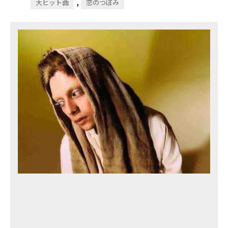
,
大ヒット曲
恋のつぼみ