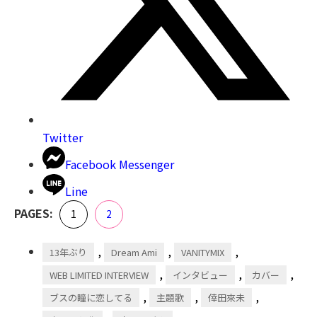
Twitter
Facebook Messenger
Line
,
PAGES:
Page
Page
1
2
,
,
,
13年ぶり
Dream Ami
VANITYMIX
,
,
,
WEB LIMITED INTERVIEW
インタビュー
カバー
,
,
,
ブスの瞳に恋してる
主題歌
倖田來未