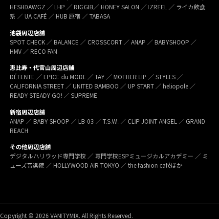
HESHDAWGZ ／ LHP ／ RIGGIB／ HONEY SALON ／ IZREEL ／ ライカ飲食
系 ／ UA CAFÉ ／ HUB 原宿 ／ TABASA
池袋周辺店舗
SPOT CHECK ／ BALANCE ／ CROSSCORT ／ ANAP ／ BABYSHOOP ／
HMV ／ RECO FAN
恵比寿・代官山周辺店舗
DÉTENTE ／ EPICE du MODE ／ TAY ／ MOTHER LIP ／ STYLES ／
CALIFORNIA STREET ／ UNITED BAMBOO ／ UP START ／ heliopole ／
READY STEADY GO! ／ SUPREME
新宿周辺店舗
ANAP ／ BABY SHOOP ／ LB-03 ／ T.S.W. ／ CLIP JOINT ANGEL ／ GRAND
REACH
その他周辺店舗
デジタルハリウッド専門学校 ／ 専門学校ESPミュージカルアカデミー ／ ミ
ューズ音楽院 ／ HOLLYWOOD AIR TOKYO ／ the fashion caféほか
Copyright © 2026 VANITYMIX. All Rights Reserved.