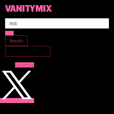
コ
ン
テ
Search
ン
...
ツ
に
ス
Results
キ
すべての結果を見る
ッ
プ
Facebook