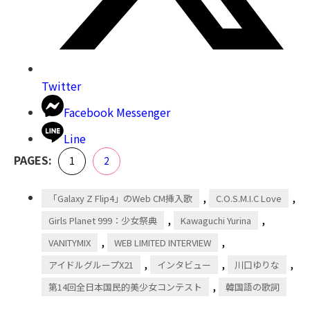
Twitter
Facebook Messenger
Line
,
PAGES:
Page
Page
1
2
,
,
「Galaxy Z Flip4」のWeb CM挿⼊歌
C.O.S.M.I.C Love
,
,
Girls Planet 999：少⼥祭典
Kawaguchi Yurina
,
,
VANITYMIX
WEB LIMITED INTERVIEW
,
,
,
アイドルグループX21
インタビュー
川口ゆりな
,
第14回全⽇本国⺠的美少⼥コンテスト
韓国語の歌詞