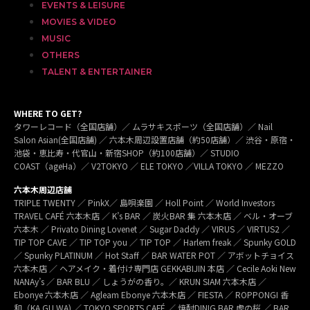
EVENTS & LEISURE
MOVIES & VIDEO
MUSIC
OTHERS
TALENT & ENTERTAINER
WHERE TO GET?
タワーレコード（全国店舗）／ ムラサキスポーツ（全国店舗）／ Nail
Salon Asian(全国店舗) ／ 六本木周辺設置店舗（約50店舗）／ 渋谷・原宿・
池袋・恵比寿・代官山・新宿SHOP（約100店舗）／ STUDIO
COAST（ageHa）／ V2TOKYO ／ ELE TOKYO ／VILLA TOKYO ／ MEZZO
六本木周辺店舗
TRIPLE TWENTY ／ PinkX／ 島唄楽園 ／ Holl Point ／ World Investors
TRAVEL CAFÉ 六本木店 ／ K’s BAR ／ 炭火BAR 集 六本木店 ／ ベル・オーブ
六本木 ／ Privato Dining Lovenet ／ Sugar Daddy ／ VIRUS ／ VIRTUS2 ／
TIP TOP CAVE ／ TIP TOP you ／ TIP TOP ／ Harlem freak ／ Spunky GOLD
／ Spunky PLATINUM ／ Hot Staff ／ BAR WATER POT ／ アボットチョイス
六本木店 ／ ヘアメイク・着付け専門店 GEKKABIJIN 本店 ／ Cecile Aoki New
NANAy’s ／ BAR BLU ／ しょうがの香り。／ KRUN SIAM 六本木店 ／
Ebonye 六本木店 ／ Agleam Ebonye 六本木店 ／ FIESTA ／ ROPPONGI 香
和（KA GU WA) ／ TOKYO SPORTS CAFÉ ／ 焼酎DINIG BAR 虎の桜 ／ BAR