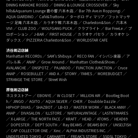
DINING KARAOKE ROSSO ／ DINING & LOUNGE CROSSOVER ／ Sky
hills&Aquarium Lounge 蒼の響 六本木店 ／ Bar 7th Ave.in Roppongi ／
AQUA GIARDINO ／ Café&Trattoria ／ ターボロ ディ マリア／フットマッサ
ージ 足庵 六本木店 ／ カラオケ館 六本木店 ／ Charleston&Son ／ 六本木
VIVI ／ CLUB ZOO ／ WOLFGANG PUCK ／ クラブライト ／ Bar FreeLe ／ プ
ロポーション ／ J-BAR ／ FIRST HOUSE ／ カラオケ パセラ ／ カラオケ シ
ダックス ／ PIZZERIA Charleston&Son ／ WORLDSTAR CAFE
渋谷周辺店舗
Manhattan RECORDs ／ SAM’s Shibuya ／ RECO FAN ／イシバシ楽器 ／ ア
パレル系 ／ ANAP ／ Grow Around ／ Manhattan Clothes&Shoes ／
AVALANCHE ／ ONSPOTZ ／ PAJABOO ／ FUNCTION JUNCTION ／ Cruce
ANAP ／ ROSEBULLET ／ AND A ／ STOMY ／FAMES ／ MOREBUDGET ／
STRANGE THE STORE ／ Street Wish
原宿周辺店舗
ネスタストアー ／ EBONYE ／ W CLOSET ／ MILLION AIR ／ Bootleg Boot
h／ JINGO ／ AGITO ／ AQUA SILVER ／ CHER ／ Doubble Dazzle ／
HIPHOP DIVAS ／ SHAZBOT ／ LB-03 ／ MASTER WORK ／ BLACK ANNY ／
ANAP ／ DIVASALON ／ ILLSTORE ／ NATURALVINTAGE ／ LASTNTIMARES
／ X-LARGE ／ THE NORTH FACE ／ KRAFT ／ HEAD ／ ATOMS ／ HEAD69
／ DOPESTER ／ DEPT SOUTH ／ Ray BEAMS ／ BEAMS BOY ／ UNSELTISH
／ CAP COLLECTOR ONE ／ Xinc ／ ALPHA INDUSTRIES INC. ／
UNDEFEATED TOKYO ／ CARHARTT ／ FREAK’S STORE ／ 55DSL TOKYO ／