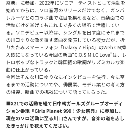
祭典」に参加。2022年にソロアーティストとして活動を
始めてからは、ソロ音源のリリースだけでなく、ガンバ
レルーヤとのコラボ曲で注目を集めるなど、音楽面での
活動だけを挙げてもこれまで多くの場所で活躍してい
る。ソロデビュー以降は、シングルを出す度にそれまで
の川口ゆりな像を覆す楽曲を発表している彼女だが、折
りたたみスマートフォン「Galaxy Z Flip4」のWeb CM挿
⼊歌にもなっている今回の新曲“C.O.S.M.I.C Love”は、レ
トロポップなトラックと韓国語の歌詞がリズミカルな楽
曲に仕上がっている。
今回はそんな川口ゆりなにインタビューを決行。今に至
るまでの活動についてや、俳優業、モデル業との考え方
の相違、新曲での挑戦について語ってもらった。
■X21での活動を経て⽇中韓ガールズグループオーディ
ション番組『Girls Planet 999：少⼥祭典』に参加し、
現在のソロ活動に至る川口さんですが、音楽の道を志し
たきっかけを教えてください。