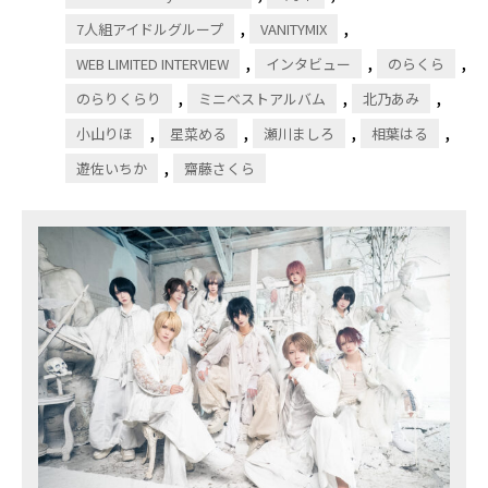
,
,
7人組アイドルグループ
VANITYMIX
,
,
,
WEB LIMITED INTERVIEW
インタビュー
のらくら
,
,
,
のらりくらり
ミニベストアルバム
北乃あみ
,
,
,
,
小山りほ
星菜める
瀬川ましろ
相葉はる
,
遊佐いちか
齋藤さくら