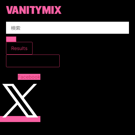
コ
ン
テ
Search
ン
...
ツ
に
ス
Results
キ
すべての結果を見る
ッ
プ
Facebook