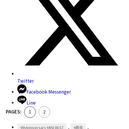
Twitter
Facebook Messenger
Line
,
PAGES:
Page
Page
1
2
,
,
4thAnniversary MINI BEST
4周年