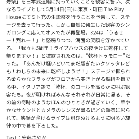
寿祭」を日本武道館に持っていくことを観客に誓い、次
なるライブとして5月14日(日)に東京・町田 The Play
Houseにてミト充の生誕祭を行うことを予告して、ステ
ージを去って行った。しかし自然に発生した観客のシン
ガロングに応えてオメでたが再登場。324は「うるせ
ー！黙れー！」と怒鳴りつつ、満面の笑顔を浮かべてい
る。「我々も5周年！ライブハウスの夜明けに乾杯して
帰りますか！」と披露されたのは、“乾杯トゥモロー”だ
った。「あんだけ騒いどいてまだ騒ぎたいクソッタレど
も！わしらの未来に乾杯しようぜ！」ステージで振られ
る柔らかなフラッグがフロアから突き上がる親指を撫で
る中、イタリア語で「乾杯」のコールを高らかに叫ぶ観
客たち。夜が明ければみんなそれぞれが日常に帰る、そ
の前の奇跡のようなほんのひとときが過ぎていく。華や
かなサウンドとカメラのレンズが曇るほどの熱気に彩ら
れて、笑顔が弾けるライブは飛びぬけるように明るい旋
律の中で幕を下ろした。
Text：安藤さやか