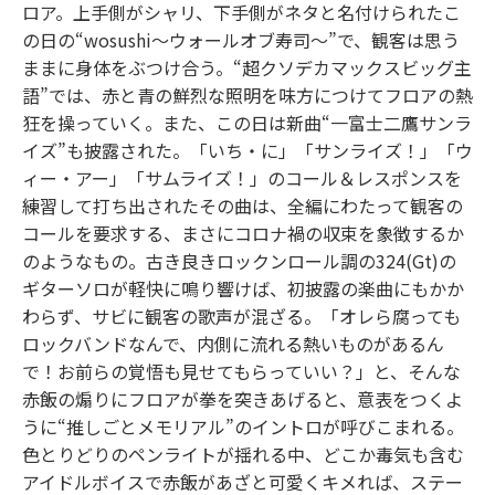
ロア。上手側がシャリ、下手側がネタと名付けられたこ
の日の“wosushi～ウォールオブ寿司～”で、観客は思う
ままに身体をぶつけ合う。“超クソデカマックスビッグ主
語”では、赤と青の鮮烈な照明を味方につけてフロアの熱
狂を操っていく。また、この日は新曲“一富士二鷹サンラ
イズ”も披露された。「いち・に」「サンライズ！」「ウ
ィー・アー」「サムライズ！」のコール＆レスポンスを
練習して打ち出されたその曲は、全編にわたって観客の
コールを要求する、まさにコロナ禍の収束を象徴するか
のようなもの。古き良きロックンロール調の324(Gt)の
ギターソロが軽快に鳴り響けば、初披露の楽曲にもかか
わらず、サビに観客の歌声が混ざる。「オレら腐っても
ロックバンドなんで、内側に流れる熱いものがあるん
で！お前らの覚悟も見せてもらっていい？」と、そんな
赤飯の煽りにフロアが拳を突きあげると、意表をつくよ
うに“推しごとメモリアル”のイントロが呼びこまれる。
色とりどりのペンライトが揺れる中、どこか毒気も含む
アイドルボイスで赤飯があざと可愛くキメれば、ステー