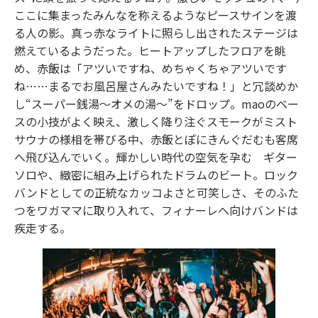
ここに集まったみんなを称えるようなピースサインを渡
る人の影。真っ赤なライトに照らし出されたステージは
燃えているようだった。ヒートアップしたフロアを眺
め、赤飯は「アツいですね、めちゃくちゃアツいです
ね……まるでお風呂屋さんみたいですね！」と冗談めか
し“スーパー銭湯～オメの湯～”をドロップ。maoのベー
スの小技がよく映え、激しく降り注ぐスモークがミスト
サウナの様相を帯びる中、赤飯とぽにきんぐだむも客席
へ飛び込んでいく。輝かしい時代の空気を孕む ギター
ソロや、緻密に組み上げられたドラムのビート。ロック
バンドとしての正統なカッコよさと可笑しさ、そのふた
つをワガママに取り入れて、フィナーレへ向けバンドは
疾走する。