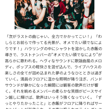
「次がラストの曲じゃい、全力でかかってこい！」「わ
しらとお前らで作ってる光景が、オメでたい頭でなによ
りです！」ハウリングの中にシャウトを溶かした赤飯の
導きで、ラストナンバーの“オメでたい頭でなにより”が
高らかに歌われる。ヘヴィなサウンドに歌謡曲風のメロ
ディ、ポップスの軽快さを混ぜ込んで、ライブハウスの
楽しさの全てが詰め込まれた夢のようなひとときは過ぎ
ていく。満員のフロアに温かな照明が降り注ぎ、バンド
サウンドが静かになった瞬間には観客の歌声だけが響
く。それを眺めるメンバーの柔らかな笑顔がピースサイ
ン越しに輝けば、歌声はいっそう強くなっていく。「ず
っとやりたかったこと」と赤飯がフロアに降りればサー