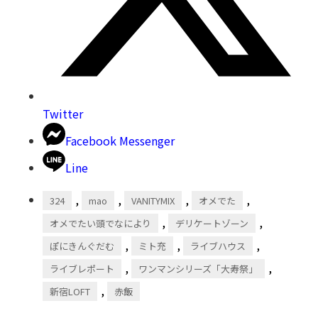
Twitter
Facebook Messenger
Line
,
,
,
,
324
mao
VANITYMIX
オメでた
,
,
オメでたい頭でなにより
デリケートゾーン
,
,
,
ぽにきんぐだむ
ミト充
ライブハウス
,
,
ライブレポート
ワンマンシリーズ「大寿祭」
,
新宿LOFT
赤飯