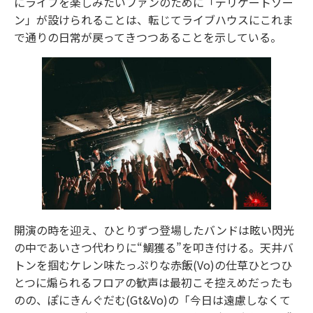
にライブを楽しみたいファンのために「デリケートゾー
ン」が設けられることは、転じてライブハウスにこれま
で通りの日常が戻ってきつつあることを示している。
開演の時を迎え、ひとりずつ登場したバンドは眩い閃光
の中であいさつ代わりに“鯛獲る”を叩き付ける。天井バ
トンを掴むケレン味たっぷりな赤飯(Vo)の仕草ひとつひ
とつに煽られるフロアの歓声は最初こそ控えめだったも
のの、ぽにきんぐだむ(Gt&Vo)の「今日は遠慮しなくて