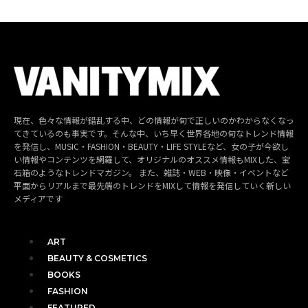
現在、色々な情報が錯乱する中、どの情報が旬で正しいのかわからなくなっ
てきているのも事実です。そんな中、いち早く世界各地の旬なトレンド情報
を発信し、MUSIC・FASHION・BEAUTY・LIFE STYLEなど、女の子が今欲し
い情報やコンテンツを網羅して、オリジナルのオススメ情報もMIXした、宝
石箱のようなトレンドマガジン。 また、雑誌・WEB・映像・イベントなど
平面からリアルまで最先端のトレンドをMIXして情報を発信していく新しい
メディアです
ART
BEAUTY & COSMETICS
BOOKS
FASHION
FEATURED