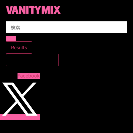
コ
ン
テ
Search
ン
...
ツ
に
ス
Results
キ
すべての結果を見る
ッ
プ
Facebook