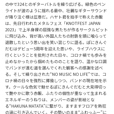
の中で324とのギターバトルを繰り広げる。緑色のペン
ライトが波のように揺れる最中、壮麗なギターサウンド
が降り注ぐ様は圧巻だ。ハヤト君を拍手で称えた赤飯
は、先日行われたメタルフェス「KNOTFEST JAPAN
2023」で上半身裸の屈強な男たちが作るサークルピット
に飛び込み、背が高い外国人たちの肘鉄を頭に喰らって
退散したという思い出を笑い混じりに語る。ぽにきんぐ
だむはデビュー5周年を迎えた思いや、ライブハウスに
行くということを批判された日々、コロナ禍でも歩みを
止めなかったから掴めたもののことを語り、温かな口調
でバンドが進む道を選んでくれた観客への感謝を述べ
る。そして繰り出された“NO MUSIC NO LIFE”では、コ
ロナ禍の日々を強烈に揶揄しつつ、バンドの現在地を示
す。クールな色気で魅せるぽにきんぐだむと大見得切っ
て艶やかに歌う赤飯、ふたりの個性が重なって生まれる
エネルギーのうねりは、メンバーの姿が影絵とな
る“HAKUNA MATATA”に繋がり、ますますフロアを熱狂
の渦に引き込んでいく。その勢いのまま“ふわっふー”に