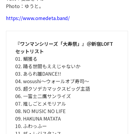
Photo：ゆうと。
https://www.omedeta.band/
『ワンマンシリーズ「大寿祭」』＠新宿LOFT
セットリスト
01. 鯛獲る
02. 踊る世間もええじゃないか
03. あられ雛DANCE!!
04. wosushi〜ウォールオブ寿司〜
05. 超クソデカマックスビッグ主語
06. 一富士二鷹サンライズ
07. 推しごとメモリアル
08. NO MUSIC NO LIFE
09. HAKUNA MATATA
10. ふわっふー
11. ザ・レジスタンス