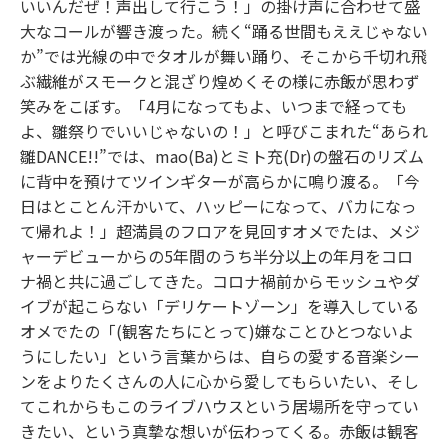
いいんだぜ！声出して行こう！」の掛け声に合わせて盛
大なコールが響き渡った。続く“踊る世間もええじゃない
か”では光線の中でタオルが舞い踊り、そこから千切れ飛
ぶ繊維がスモークと混ざり煌めくその様に赤飯が思わず
笑みをこぼす。「4月になってもよ、いつまで経っても
よ、雛祭りでいいじゃないの！」と呼びこまれた“あられ
雛DANCE!!”では、mao(Ba)とミト充(Dr)の盤石のリズム
に背中を預けてツインギターが高らかに鳴り渡る。「今
日はとことん汗かいて、ハッピーになって、バカになっ
て帰れよ！」超満員のフロアを見回すオメでたは、メジ
ャーデビューからの5年間のうち半分以上の年月をコロ
ナ禍と共に過ごしてきた。コロナ禍前からモッシュやダ
イブが起こらない「デリケートゾーン」を導入している
オメでたの「(観客たちにとって)嫌なことひとつないよ
うにしたい」という言葉からは、自らの愛する音楽シー
ンをよりたくさんの人に心から愛してもらいたい、そし
てこれからもこのライブハウスという居場所を守ってい
きたい、という真摯な想いが伝わってくる。赤飯は観客