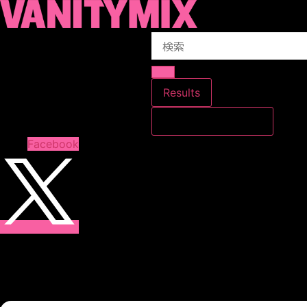
コ
ン
Search
テ
...
ン
ツ
に
Results
ス
すべての結果を見る
キ
ッ
Facebook
プ