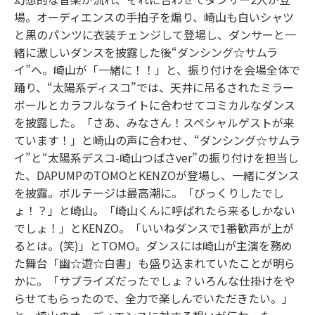
場。オーディエンスの手拍子を煽り、崎山も白いシャツ
と黒のパンツに衣装チェンジして登場し、ダンサーと一
緒に激しいダンスを披露した後“ダンシング☆サムラ
イ”へ。崎山が「一緒に！！」と、振り付けを会場全体で
踊り、“太陽系ディスコ”では、天井に吊るされたミラー
ボールとカラフルなライトに合わせてコミカルなダンス
を披露した。「さあ、みなさん！スペシャルゲストが来
ています！」と崎山の声に合わせ、“ダンシング☆サムラ
イ”と“太陽系デスコ-崎山つばさver”の振り付けを担当し
た、DAPUMPのTOMOとKENZOが登場し、一緒にダンス
を披露。ボルテージは最高潮に。「びっくりしたでし
ょ！？」と崎山。「崎山くんに呼ばれたら来るしかない
でしょ！」とKENZO。「いいねダンスで1番歓声が上が
るとは。(笑)」とTOMO。ダンスには崎山が主演を務め
た舞台「幽☆遊☆白書」も盛り込まれていたことが明ら
かに。「サプライズだったでしょ？いろんな仕掛けをや
らせてもらったので、全力で楽しんでいただきたい。」