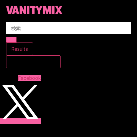
コ
ン
テ
Search
ン
...
ツ
に
ス
Results
キ
すべての結果を見る
ッ
プ
Facebook