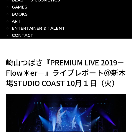
BEAUTY & COSMETICS
GAMES
BOOKS
ART
ENTERTAINER & TALENT
CONTACT
崎山つばさ『PREMIUM LIVE 2019－
Flow＊er－』ライブレポート＠新木
場STUDIO COAST 10月１日（火）