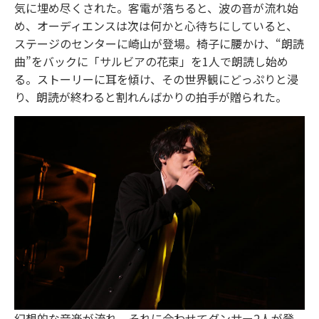
気に埋め尽くされた。客電が落ちると、波の音が流れ始
め、オーディエンスは次は何かと心待ちにしていると、
ステージのセンターに崎山が登場。椅子に腰かけ、“朗読
曲”をバックに「サルビアの花束」を1人で朗読し始め
る。ストーリーに耳を傾け、その世界観にどっぷりと浸
り、朗読が終わると割れんばかりの拍手が贈られた。
幻想的な音楽が流れ、それに合わせてダンサー2人が登