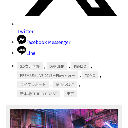
Twitter
Facebook Messenger
Line
,
,
,
2.5次元俳優
DAPUMP
KENZO
,
,
PREMIUM LIVE 2019－Flow＊er－
TOMO
,
,
ライブレポート
崎山つばさ
,
新木場STUDIO COAST
東京