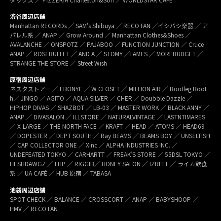
渋谷周辺店舗
Manhattan RECORDs ／ SAM’s Shibuya ／ RECO FAN ／イシバシ楽器 ／ ア
パレル系 ／ ANAP ／ Grow Around ／ Manhattan Clothes&Shoes ／
AVALANCHE ／ ONSPOTZ ／ PAJABOO ／ FUNCTION JUNCTION ／ Cruce
ANAP ／ ROSEBULLET ／ AND A ／ STOMY ／FAMES ／ MOREBUDGET ／
STRANGE THE STORE ／ Street Wish
原宿周辺店舗
ネスタストアー ／ EBONYE ／ W CLOSET ／ MILLION AIR ／ Bootleg Boot
h／ JINGO ／ AGITO ／ AQUA SILVER ／ CHER ／ Doubble Dazzle ／
HIPHOP DIVAS ／ SHAZBOT ／ LB-03 ／ MASTER WORK ／ BLACK ANNY ／
ANAP ／ DIVASALON ／ ILLSTORE ／ NATURALVINTAGE ／ LASTNTIMARES
／ X-LARGE ／ THE NORTH FACE ／ KRAFT ／ HEAD ／ ATOMS ／ HEAD69
／ DOPESTER ／ DEPT SOUTH ／ Ray BEAMS ／ BEAMS BOY ／ UNSELTISH
／ CAP COLLECTOR ONE ／ Xinc ／ ALPHA INDUSTRIES INC. ／
UNDEFEATED TOKYO ／ CARHARTT ／ FREAK’S STORE ／ 55DSL TOKYO ／
HESHDAWGZ ／ LHP ／ RIGGIB／ HONEY SALON ／ IZREEL ／ ライカ飲食
系 ／ UA CAFÉ ／ HUB 原宿 ／ TABASA
池袋周辺店舗
SPOT CHECK ／ BALANCE ／ CROSSCORT ／ ANAP ／ BABYSHOOP ／
HMV ／ RECO FAN