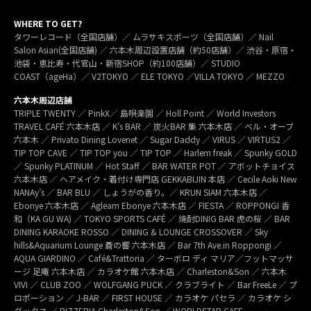
WHERE TO GET?
タワーレコード（全国店舗）／ ムラサキスポーツ（全国店舗）／ Nail
Salon Asian(全国店舗) ／ 六本木周辺設置店舗（約50店舗）／ 渋谷・原宿・
池袋・恵比寿・代官山・新宿SHOP（約100店舗）／ STUDIO
COAST（ageHa）／ V2TOKYO ／ ELE TOKYO ／VILLA TOKYO ／ MEZZO
六本木周辺店舗
TRIPLE TWENTY ／ PinkX／ 島唄楽園 ／ Holl Point ／ World Investors
TRAVEL CAFÉ 六本木店 ／ K’s BAR ／ 炭火BAR 集 六本木店 ／ ベル・オーブ
六本木 ／ Privato Dining Lovenet ／ Sugar Daddy ／ VIRUS ／ VIRTUS2 ／
TIP TOP CAVE ／ TIP TOP you ／ TIP TOP ／ Harlem freak ／ Spunky GOLD
／ Spunky PLATINUM ／ Hot Staff ／ BAR WATER POT ／ アボットチョイス
六本木店 ／ ヘアメイク・着付け専門店 GEKKABIJIN 本店 ／ Cecile Aoki New
NANAy’s ／ BAR BLU ／ しょうがの香り。／ KRUN SIAM 六本木店 ／
Ebonye 六本木店 ／ Agleam Ebonye 六本木店 ／ FIESTA ／ ROPPONGI 香
和（KA GU WA) ／ TOKYO SPORTS CAFÉ ／ 焼酎DINIG BAR 虎の桜 ／ BAR
DINING KARAOKE ROSSO ／ DINING & LOUNGE CROSSOVER ／ Sky
hills&Aquarium Lounge 蒼の響 六本木店 ／ Bar 7th Ave.in Roppongi ／
AQUA GIARDINO ／ Café&Trattoria ／ ターボロ ディ マリア／フットマッサ
ージ 足庵 六本木店 ／ カラオケ館 六本木店 ／ Charleston&Son ／ 六本木
VIVI ／ CLUB ZOO ／ WOLFGANG PUCK ／ クラブライト ／ Bar FreeLe ／ プ
ロポーション ／ J-BAR ／ FIRST HOUSE ／ カラオケ パセラ ／ カラオケ シ
ダックス ／ PIZZERIA Charleston&Son ／ WORLDSTAR CAFE