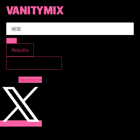
コ
ン
テ
Search
ン
...
ツ
に
ス
Results
キ
すべての結果を見る
ッ
プ
Facebook