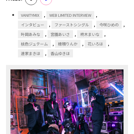
,
,
VANITYMIX
WEB LIMITED INTERVIEW
,
,
,
インタビュー
ファーストシングル
今咲ひめの
,
,
,
叶岡あみな
宮園あいさ
柊木まいな
,
,
,
桃色ジュテーム
穂積りんか
花いろは
,
達家まきほ
香山ゆきほ