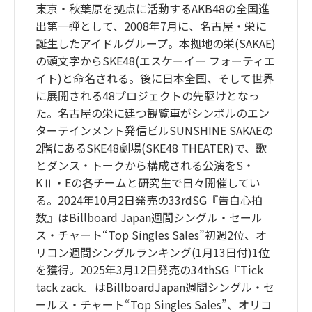
東京・秋葉原を拠点に活動するAKB48の全国進
出第一弾として、2008年7月に、名古屋・栄に
誕生したアイドルグループ。本拠地の栄(SAKAE)
の頭文字からSKE48(エスケーイー フォーティエ
イト)と命名される。後に日本全国、そして世界
に展開される48プロジェクトの先駆けとなっ
た。名古屋の栄に建つ観覧車がシンボルのエン
ターテインメント発信ビルSUNSHINE SAKAEの
2階にあるSKE48劇場(SKE48 THEATER)で、歌
とダンス・トークから構成される公演をS・
KⅡ・Eの各チームと研究生で日々開催してい
る。2024年10月2日発売の33rdSG『告白心拍
数』はBillboard Japan週間シングル・セール
ス・チャート“Top Singles Sales”初週2位、オ
リコン週間シングルランキング(1月13日付)1位
を獲得。2025年3月12日発売の34thSG『Tick
tack zack』はBillboardJapan週間シングル・セ
ールス・チャート“Top Singles Sales”、オリコ