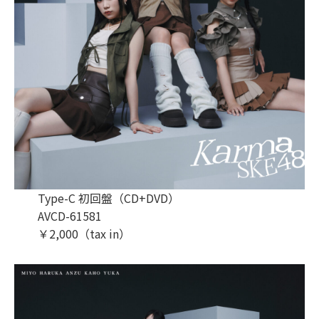
Type-C 初回盤（CD+DVD）
AVCD-61581
￥2,000（tax in）