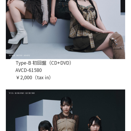
Type-B 初回盤（CD+DVD）
AVCD-61580
￥2,000（tax in）