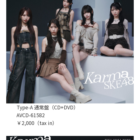
Type-A 通常盤（CD+DVD）
AVCD-61582
￥2,000（tax in）