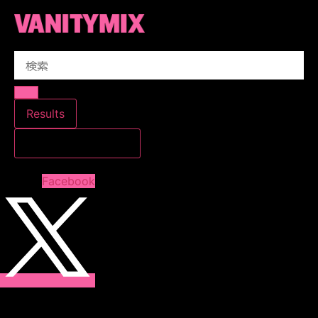
コ
ン
テ
Search
ン
...
ツ
に
ス
Results
キ
すべての結果を見る
ッ
プ
Facebook