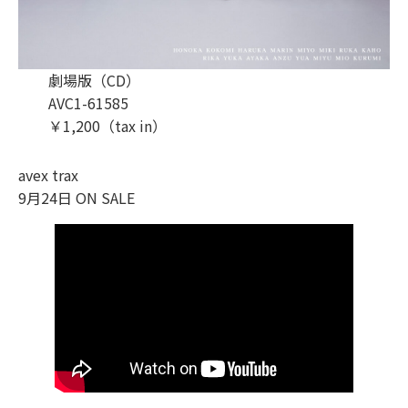
劇場版（CD）
AVC1-61585
￥1,200（tax in）
avex trax
9月24日 ON SALE