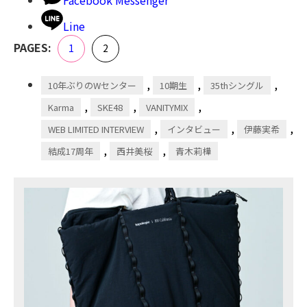
Line
,
PAGES:
Page
Page
1
2
,
,
,
10年ぶりのWセンター
10期生
35thシングル
,
,
,
Karma
SKE48
VANITYMIX
,
,
,
WEB LIMITED INTERVIEW
インタビュー
伊藤実希
,
,
結成17周年
西井美桜
青木莉樺