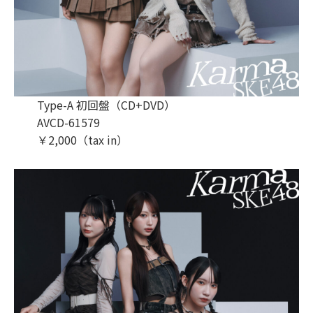
Type-A 初回盤（CD+DVD）
AVCD-61579
￥2,000（tax in）