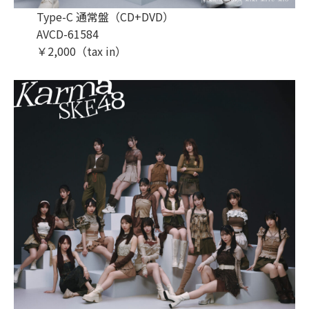
Type-C 通常盤（CD+DVD）
AVCD-61584
￥2,000（tax in）