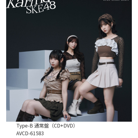
Type-B 通常盤（CD+DVD）
AVCD-61583