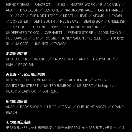
HIPHOP DIVAS ／ SHAZBOT ／ LB-03 ／ MASTER WORK ／ BLACK ANNY ／
ANAP ／ DIVASALON ／ ILLSTORE ／ NATURALVINTAGE ／ LASTNTIMARES
／ X-LARGE ／ THE NORTH FACE ／ KRAFT ／ HEAD ／ ATOMS ／ HEAD69
／ DOPESTER ／ DEPT SOUTH ／ Ray BEAMS ／ BEAMS BOY ／ UNSELTISH
／ CAP COLLECTOR ONE ／ Xinc ／ ALPHA INDUSTRIES INC. ／
UNDEFEATED TOKYO ／ CARHARTT ／ FREAK’S STORE ／ 55DSL TOKYO ／
HESHDAWGZ ／ LHP ／ RIGGIB／ HONEY SALON ／ IZREEL ／ ライカ飲食
系 ／ UA CAFÉ ／ HUB 原宿 ／ TABASA
池袋周辺店舗
SPOT CHECK ／ BALANCE ／ CROSSCORT ／ ANAP ／ BABYSHOOP ／
HMV ／ RECO FAN
恵比寿・代官山周辺店舗
DÉTENTE ／ EPICE du MODE ／ TAY ／ MOTHER LIP ／ STYLES ／
CALIFORNIA STREET ／ UNITED BAMBOO ／ UP START ／ heliopole ／
READY STEADY GO! ／ SUPREME
新宿周辺店舗
ANAP ／ BABY SHOOP ／ LB-03 ／ T.S.W. ／ CLIP JOINT ANGEL ／ GRAND
REACH
その他周辺店舗
デジタルハリウッド専門学校 ／ 専門学校ESPミュージカルアカデミー ／ ミ