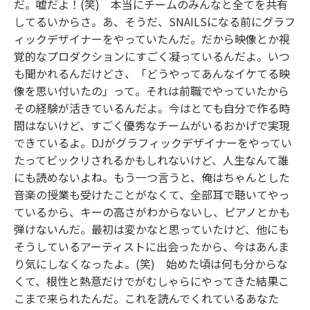
だ。嘘だよ！(笑) 本当にチームのみんなと全てを共有
してるいからさ。あ、そうだ、SNAILSになる前にグラフ
ィックデザイナーをやっていたんだ。だから映像とか視
覚的なプロダクションにすごく凝っているんだよ。いつ
も聞かれるんだけどさ、「どうやってあんなイケてる映
像を思い付いたの」って。それは前職でやっていたから
その経験が活きているんだよ。今はとても自分で作る時
間はないけど、すごく優秀なチームがいるおかげで実現
できているよ。DJがグラフィックデザイナーをやってい
たってビックリされるかもしれないけど、人生なんて誰
にも読めないよね。もう一つ言うと、俺はちゃんとした
音楽の授業も受けたことがなくて、全部耳で聴いてやっ
ているから、キーの高さがわからないし、ピアノとかも
弾けないんだ。最初は変かなと思っていたけど、他にも
そうしているアーティストに出会ったから、今はあんま
り気にしなくなったよ。(笑) 始めた頃は何も分からな
くて、根性と熱意だけでがむしゃらにやってきた結果こ
こまで来られたんだ。これを読んでくれているあなた