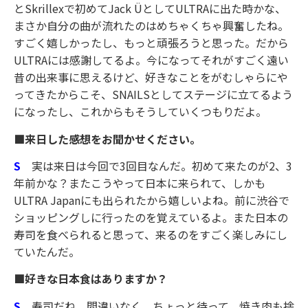
とSkrillexで初めてJack ÜとしてULTRAに出た時かな、
まさか自分の曲が流れたのはめちゃくちゃ興奮したね。
すごく嬉しかったし、もっと頑張ろうと思った。だから
ULTRAには感謝してるよ。今になってそれがすごく遠い
昔の出来事に思えるけど、好きなことをがむしゃらにや
ってきたからこそ、SNAILSとしてステージに立てるよう
になったし、これからもそうしていくつもりだよ。
■来日した感想をお聞かせください。
S
実は来日は今回で3回目なんだ。初めて来たのが2、3
年前かな？またこうやって日本に来られて、しかも
ULTRA Japanにも出られたから嬉しいよね。前に渋谷で
ショッピングしに行ったのを覚えているよ。また日本の
寿司を食べられると思って、来るのをすごく楽しみにし
ていたんだ。
■好きな日本食はありますか？
S
寿司だね、間違いなく。ちょっと待って、焼き肉も捨