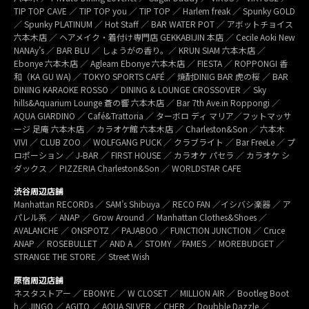
TIP TOP CAVE ／ TIP TOP you ／ TIP TOP ／ Harlem freak ／ Spunky GOLD
／ Spunky PLATINUM ／ Hot Staff ／ BAR WATER POT ／ アボットチョイス
六本木店 ／ ヘアメイク・着付け専門店 GEKKABIJIN 本店 ／ Cecile Aoki New
NANAy’s ／ BAR BLU ／ しょうがの香り。／ KRUN SIAM 六本木店 ／
Ebonye 六本木店 ／ Agleam Ebonye 六本木店 ／ FIESTA ／ ROPPONGI 香
和（KA GU WA) ／ TOKYO SPORTS CAFÉ ／ 焼酎DINIG BAR 虎の桜 ／ BAR
DINING KARAOKE ROSSO ／ DINING & LOUNGE CROSSOVER ／ Sky
hills&Aquarium Lounge 蒼の響 六本木店 ／ Bar 7th Ave.in Roppongi ／
AQUA GIARDINO ／ Café&Trattoria ／ ターボロ ディ マリア／フットマッサ
ージ 足庵 六本木店 ／ カラオケ館 六本木店 ／ Charleston&Son ／ 六本木
VIVI ／ CLUB ZOO ／ WOLFGANG PUCK ／ クラブライト ／ Bar FreeLe ／ プ
ロポーション ／ J-BAR ／ FIRST HOUSE ／ カラオケ パセラ ／ カラオケ シ
ダックス ／ PIZZERIA Charleston&Son ／ WORLDSTAR CAFE
渋谷周辺店舗
Manhattan RECORDs ／ SAM’s Shibuya ／ RECO FAN ／イシバシ楽器 ／ ア
パレル系 ／ ANAP ／ Grow Around ／ Manhattan Clothes&Shoes ／
AVALANCHE ／ ONSPOTZ ／ PAJABOO ／ FUNCTION JUNCTION ／ Cruce
ANAP ／ ROSEBULLET ／ AND A ／ STOMY ／FAMES ／ MOREBUDGET ／
STRANGE THE STORE ／ Street Wish
原宿周辺店舗
ネスタストアー ／ EBONYE ／ W CLOSET ／ MILLION AIR ／ Bootleg Boot
h／ JINGO ／ AGITO ／ AQUA SILVER ／ CHER ／ Doubble Dazzle ／