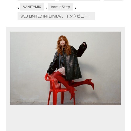
,
,
,
VANITYMIX
Vomit Step
WEB LIMITED INTERVIEW、インタビュー、