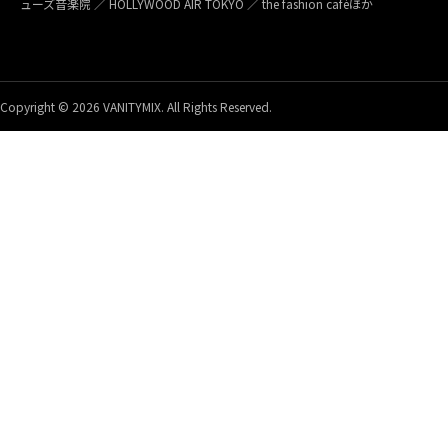
ューズ音楽院 ／ HOLLYWOOD AIR TOKYO ／ the fashion caféほか
Copyright © 2026 VANITYMIX. All Rights Reserved.