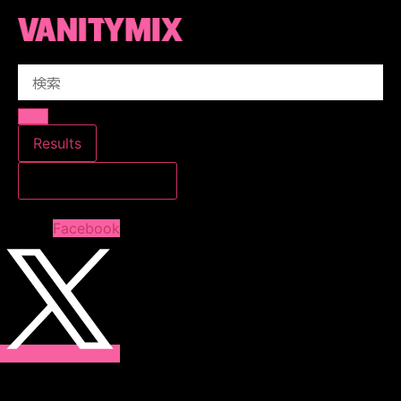
コ
ン
テ
Search
ン
...
ツ
に
ス
Results
キ
すべての結果を見る
ッ
プ
Facebook