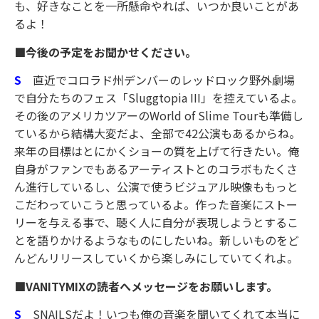
も、好きなことを一所懸命やれば、いつか良いことがあ
るよ！
■今後の予定をお聞かせください。
S
直近でコロラド州デンバーのレッドロック野外劇場
で自分たちのフェス「Sluggtopia III」を控えているよ。
その後のアメリカツアーのWorld of Slime Tourも準備し
ているから結構大変だよ、全部で42公演もあるからね。
来年の目標はとにかくショーの質を上げて行きたい。俺
自身がファンでもあるアーティストとのコラボもたくさ
ん進行しているし、公演で使うビジュアル映像ももっと
こだわっていこうと思っているよ。作った音楽にストー
リーを与える事で、聴く人に自分が表現しようとするこ
とを語りかけるようなものにしたいね。新しいものをど
んどんリリースしていくから楽しみにしていてくれよ。
■VANITYMIXの読者へメッセージをお願いします。
S
SNAILSだよ！いつも俺の音楽を聞いてくれて本当に