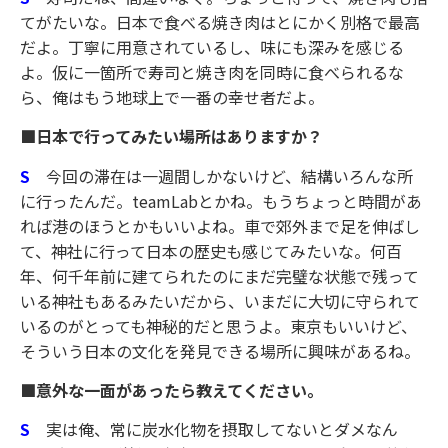
てがたいな。日本で食べる焼き肉はとにかく別格で最高
だよ。丁寧に用意されているし、味にも深みを感じる
よ。仮に一箇所で寿司と焼き肉を同時に食べられるな
ら、俺はもう地球上で一番の幸せ者だよ。
■日本で行ってみたい場所はありますか？
S
今回の滞在は一週間しかないけど、結構いろんな所
に行ったんだ。teamLabとかね。もうちょっと時間があ
れば港のほうとかもいいよね。車で郊外まで足を伸ばし
て、神社に行って日本の歴史も感じてみたいな。何百
年、何千年前に建てられたのにまだ完璧な状態で残って
いる神社もあるみたいだから、いまだに大切に守られて
いるのがとっても神秘的だと思うよ。東京もいいけど、
そういう日本の文化を発見できる場所に興味があるね。
■意外な一面があったら教えてください。
S
実は俺、常に炭水化物を摂取してないとダメなん