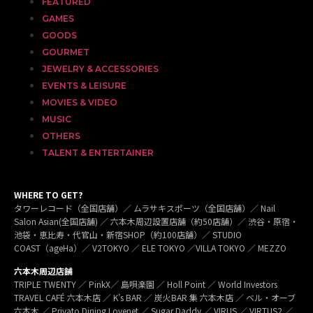
FEATURED
GAMES
GOODS
GOURMET
JEWELRY & ACCESSORIES
EVENTS & LEISURE
MOVIES & VIDEO
MUSIC
OTHERS
TALENT & ENTERTAINER
WHERE TO GET?
タワーレコード（全国店舗）／ ムラサキスポーツ（全国店舗）／ Nail
Salon Asian(全国店舗) ／ 六本木周辺設置店舗（約50店舗）／ 渋谷・原宿・
池袋・恵比寿・代官山・新宿SHOP（約100店舗）／ STUDIO
COAST（ageHa）／ V2TOKYO ／ ELE TOKYO ／VILLA TOKYO ／ MEZZO
六本木周辺店舗
TRIPLE TWENTY ／ PinkX／ 島唄楽園 ／ Holl Point ／ World Investors
TRAVEL CAFÉ 六本木店 ／ K’s BAR ／ 炭火BAR 集 六本木店 ／ ベル・オーブ
六本木 ／ Privato Dining Lovenet ／ Sugar Daddy ／ VIRUS ／ VIRTUS2 ／