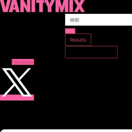
コ
ン
Search
テ
...
ン
ツ
に
Results
ス
すべての結果を見る
キ
ッ
Facebook
プ