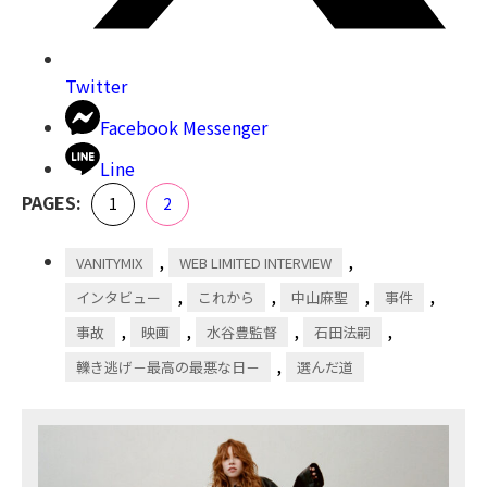
Twitter
Facebook Messenger
Line
,
PAGES:
Page
Page
1
2
,
,
VANITYMIX
WEB LIMITED INTERVIEW
,
,
,
,
インタビュー
これから
中山麻聖
事件
,
,
,
,
事故
映画
水谷豊監督
石田法嗣
,
轢き逃げ－最高の最悪な日－
選んだ道