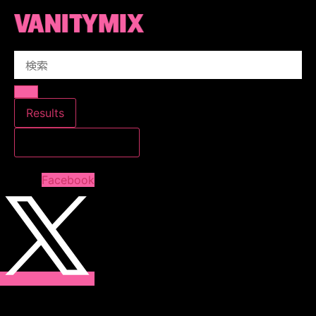
コ
ン
テ
Search
ン
...
ツ
に
ス
Results
キ
すべての結果を見る
ッ
プ
Facebook