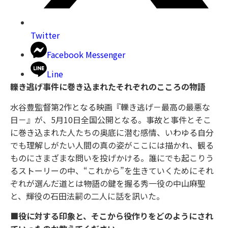
Twitter
Facebook Messenger
Line
轢き逃げ事件に巻き込まれたそれぞれのこころの物語
水谷豊監督第2作となる映画『轢き逃げ－最高の最悪な
日－』が、5月10日全国公開となる。事故と事件とそこ
に巻き込まれた人たちの奥底に潜む感情、いわゆる自分
でも理解しがたい人間の真の姿がここには描かれ、観る
ものにさまざまな問いを投げかける。誰にでも起こりう
るストーリーの中、“これから”を生きていくためにそれ
ぞれが選んだ道とは――物語の鍵を握る秀一役の中山麻聖
と、輝役の石田法嗣の二人に話を訊いた。
■役に対する印象と、そこから役作りをどのようにされ