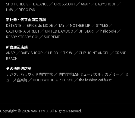
SPOT CHECK ／ BALANCE ／ CROSSCORT ／ ANAP ／ BABYSHOOP ／
HMV ／ RECO FAN
恵比寿・代官山周辺店舗
DÉTENTE ／ EPICE du MODE ／ TAY ／ MOTHER LIP ／ STYLES ／
CALIFORNIA STREET ／ UNITED BAMBOO ／ UP START ／ heliopole ／
READY STEADY GO! ／ SUPREME
新宿周辺店舗
ANAP ／ BABY SHOOP ／ LB-03 ／ T.S.W. ／ CLIP JOINT ANGEL ／ GRAND
REACH
その他周辺店舗
デジタルハリウッド専門学校 ／ 専門学校ESPミュージカルアカデミー ／ ミ
ューズ音楽院 ／ HOLLYWOOD AIR TOKYO ／ the fashion caféほか
Copyright © 2026 VANITYMIX. All Rights Reserved.