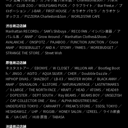
VIVI ／ CLUB ZOO ／ WOLFGANG PUCK ／ クラブライト ／ Bar FreeLe ／ プ
ロポーション ／ J-BAR ／ FIRST HOUSE ／ カラオケ パセラ ／ カラオケ シ
ダックス ／ PIZZERIA Charleston&Son ／ WORLDSTAR CAFE
渋谷周辺店舗
Manhattan RECORDs ／ SAM’s Shibuya ／ RECO FAN ／イシバシ楽器 ／ ア
パレル系 ／ ANAP ／ Grow Around ／ Manhattan Clothes&Shoes ／
AVALANCHE ／ ONSPOTZ ／ PAJABOO ／ FUNCTION JUNCTION ／ Cruce
ANAP ／ ROSEBULLET ／ AND A ／ STOMY ／FAMES ／ MOREBUDGET ／
STRANGE THE STORE ／ Street Wish
原宿周辺店舗
ネスタストアー ／ EBONYE ／ W CLOSET ／ MILLION AIR ／ Bootleg Boot
h／ JINGO ／ AGITO ／ AQUA SILVER ／ CHER ／ Doubble Dazzle ／
HIPHOP DIVAS ／ SHAZBOT ／ LB-03 ／ MASTER WORK ／ BLACK ANNY ／
ANAP ／ DIVASALON ／ ILLSTORE ／ NATURALVINTAGE ／ LASTNTIMARES
／ X-LARGE ／ THE NORTH FACE ／ KRAFT ／ HEAD ／ ATOMS ／ HEAD69
／ DOPESTER ／ DEPT SOUTH ／ Ray BEAMS ／ BEAMS BOY ／ UNSELTISH
／ CAP COLLECTOR ONE ／ Xinc ／ ALPHA INDUSTRIES INC. ／
UNDEFEATED TOKYO ／ CARHARTT ／ FREAK’S STORE ／ 55DSL TOKYO ／
HESHDAWGZ ／ LHP ／ RIGGIB／ HONEY SALON ／ IZREEL ／ ライカ飲食
系 ／ UA CAFÉ ／ HUB 原宿 ／ TABASA
池袋周辺店舗