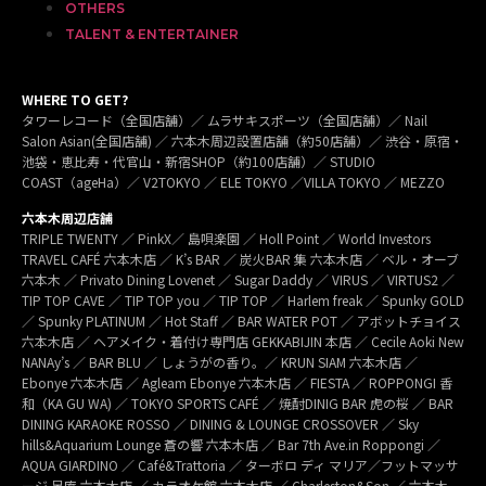
OTHERS
TALENT & ENTERTAINER
WHERE TO GET?
タワーレコード（全国店舗）／ ムラサキスポーツ（全国店舗）／ Nail
Salon Asian(全国店舗) ／ 六本木周辺設置店舗（約50店舗）／ 渋谷・原宿・
池袋・恵比寿・代官山・新宿SHOP（約100店舗）／ STUDIO
COAST（ageHa）／ V2TOKYO ／ ELE TOKYO ／VILLA TOKYO ／ MEZZO
六本木周辺店舗
TRIPLE TWENTY ／ PinkX／ 島唄楽園 ／ Holl Point ／ World Investors
TRAVEL CAFÉ 六本木店 ／ K’s BAR ／ 炭火BAR 集 六本木店 ／ ベル・オーブ
六本木 ／ Privato Dining Lovenet ／ Sugar Daddy ／ VIRUS ／ VIRTUS2 ／
TIP TOP CAVE ／ TIP TOP you ／ TIP TOP ／ Harlem freak ／ Spunky GOLD
／ Spunky PLATINUM ／ Hot Staff ／ BAR WATER POT ／ アボットチョイス
六本木店 ／ ヘアメイク・着付け専門店 GEKKABIJIN 本店 ／ Cecile Aoki New
NANAy’s ／ BAR BLU ／ しょうがの香り。／ KRUN SIAM 六本木店 ／
Ebonye 六本木店 ／ Agleam Ebonye 六本木店 ／ FIESTA ／ ROPPONGI 香
和（KA GU WA) ／ TOKYO SPORTS CAFÉ ／ 焼酎DINIG BAR 虎の桜 ／ BAR
DINING KARAOKE ROSSO ／ DINING & LOUNGE CROSSOVER ／ Sky
hills&Aquarium Lounge 蒼の響 六本木店 ／ Bar 7th Ave.in Roppongi ／
AQUA GIARDINO ／ Café&Trattoria ／ ターボロ ディ マリア／フットマッサ
ージ 足庵 六本木店 ／ カラオケ館 六本木店 ／ Charleston&Son ／ 六本木