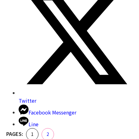
Twitter
Facebook Messenger
Line
,
PAGES:
Page
Page
1
2