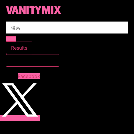
コ
ン
テ
Search
ン
...
ツ
に
ス
Results
キ
すべての結果を見る
ッ
プ
Facebook