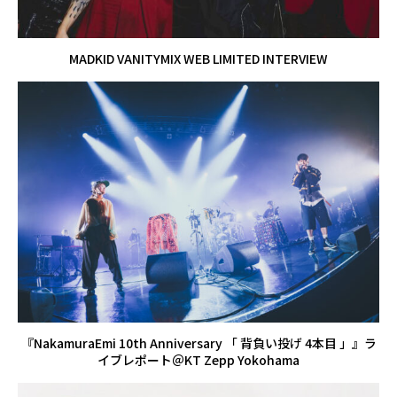
MADKID VANITYMIX WEB LIMITED INTERVIEW
『NakamuraEmi 10th Anniversary 「 背負い投げ 4本⽬ 」』ラ
イブレポート＠KT Zepp Yokohama