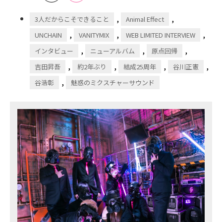
,
,
3人だからこそできること
Animal Effect
,
,
,
UNCHAIN
VANITYMIX
WEB LIMITED INTERVIEW
,
,
,
インタビュー
ニューアルバム
原点回帰
,
,
,
,
吉田昇吾
約2年ぶり
結成25周年
谷川正憲
,
谷浩彰
魅惑のミクスチャーサウンド