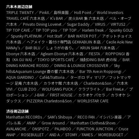
六本木周辺店舗
TRIPLE TWENTY ／ PinkX／ 島唄楽園 ／ Holl Point ／ World Investors
TRAVEL CAFÉ 六本木店 ／ K’s BAR ／ 炭火BAR 集 六本木店 ／ ベル・オーブ
六本木 ／ Privato Dining Lovenet ／ Sugar Daddy ／ VIRUS ／ VIRTUS2 ／
TIP TOP CAVE ／ TIP TOP you ／ TIP TOP ／ Harlem freak ／ Spunky GOLD
／ Spunky PLATINUM ／ Hot Staff ／ BAR WATER POT ／ アボットチョイス
六本木店 ／ ヘアメイク・着付け専門店 GEKKABIJIN 本店 ／ Cecile Aoki New
NANAy’s ／ BAR BLU ／ しょうがの香り。／ KRUN SIAM 六本木店 ／
Ebonye 六本木店 ／ Agleam Ebonye 六本木店 ／ FIESTA ／ ROPPONGI 香
和（KA GU WA) ／ TOKYO SPORTS CAFÉ ／ 焼酎DINIG BAR 虎の桜 ／ BAR
DINING KARAOKE ROSSO ／ DINING & LOUNGE CROSSOVER ／ Sky
hills&Aquarium Lounge 蒼の響 六本木店 ／ Bar 7th Ave.in Roppongi ／
AQUA GIARDINO ／ Café&Trattoria ／ ターボロ ディ マリア／フットマッサ
ージ 足庵 六本木店 ／ カラオケ館 六本木店 ／ Charleston&Son ／ 六本木
VIVI ／ CLUB ZOO ／ WOLFGANG PUCK ／ クラブライト ／ Bar FreeLe ／ プ
ロポーション ／ J-BAR ／ FIRST HOUSE ／ カラオケ パセラ ／ カラオケ シ
ダックス ／ PIZZERIA Charleston&Son ／ WORLDSTAR CAFE
渋谷周辺店舗
Manhattan RECORDs ／ SAM’s Shibuya ／ RECO FAN ／イシバシ楽器 ／ ア
パレル系 ／ ANAP ／ Grow Around ／ Manhattan Clothes&Shoes ／
AVALANCHE ／ ONSPOTZ ／ PAJABOO ／ FUNCTION JUNCTION ／ Cruce
ANAP ／ ROSEBULLET ／ AND A ／ STOMY ／FAMES ／ MOREBUDGET ／