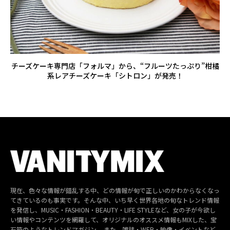
チーズケーキ専門店「フォルマ」から、“フルーツたっぷり”柑橘
系レアチーズケーキ「シトロン」が発売！
現在、色々な情報が錯乱する中、どの情報が旬で正しいのかわからなくなっ
てきているのも事実です。そんな中、いち早く世界各地の旬なトレンド情報
を発信し、MUSIC・FASHION・BEAUTY・LIFE STYLEなど、女の子が今欲し
い情報やコンテンツを網羅して、オリジナルのオススメ情報もMIXした、宝
石箱のようなトレンドマガジン。 また、雑誌・WEB・映像・イベントなど