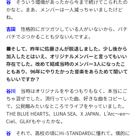
谷
そういう環境があったから今まで続けてこられたの
かなと。まあ、メンバーは一人減っちゃいましたけど
ね。
吉田
性格的にガツガツしている人がいないから、バチ
バチでぶつかることも少ないんですよ。
■そして、昨年に佐藤さんが脱退しました。少し後から
加入したとはいえ、オリジナルメンバーと言ってもいい
存在でした。改めて結成当時のメンバー3人になったこ
ともあり、96年にやりたかった音楽をあらためて聞いて
もいいですか？
谷川
当時はオリジナルをやるつもりもなく、本当にご
ちゃ混ぜでした。流行っていた曲、好きな曲をコピーし
て、公民館みたいなところでライブをやっていました。
THE BLUE HEARTS、LUNA SEA、X JAPAN、L’Arc〜en〜
Ciel、GLAYもやったかな。
谷
それで、高校の頃にHi-STANDARDに憧れて。僕的に