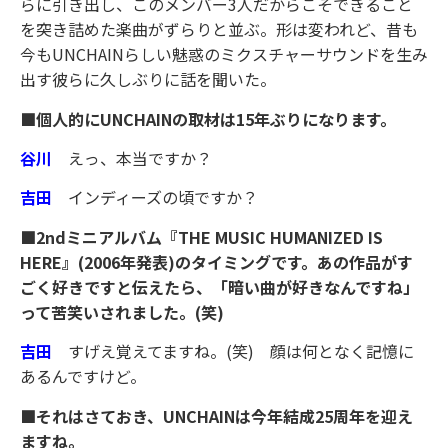
らに引き出し、このメンバー3人だからこそできること
を突き詰めた楽曲がずらりと並ぶ。形は変われど、昔も
今もUNCHAINらしい魅惑のミクスチャーサウンドを生み
出す彼らに久しぶりに話を聞いた。
■個人的にUNCHAINの取材は15年ぶりになります。
谷川
えっ、本当ですか？
吉田
インディーズの頃ですか？
■2ndミニアルバム『THE MUSIC HUMANIZED IS
HERE』(2006年発表)のタイミングです。あの作品がす
ごく好きですと伝えたら、「暗い曲が好きなんですね」
って苦笑いされました。(笑)
吉田
すげえ覚えてますね。(笑) 顔は何となく記憶に
あるんですけど。
■それはさておき、UNCHAINは今年結成25周年を迎え
ますね。