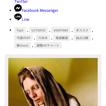
Twitter
Facebook Messenger
Line
,
,
,
,
Top5
V2 TOKYO
VANITYMIX
オススメ
,
,
,
,
今週のHIT
六本木
毎週厳選
独占公開
,
要Check
週間HITチャート