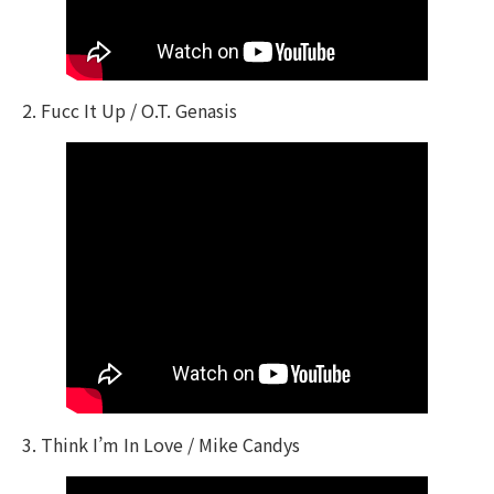
2. Fucc It Up / O.T. Genasis
3. Think I’m In Love / Mike Candys