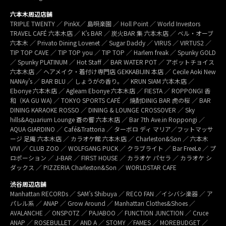
六本木周辺店舗
TRIPLE TWENTY ／ PinkX／ 島唄楽園 ／ Holl Point ／ World Investors
TRAVEL CAFÉ 六本木店 ／ K’s BAR ／ 炭火BAR 集 六本木店 ／ ベル・オーブ
六本木 ／ Privato Dining Lovenet ／ Sugar Daddy ／ VIRUS ／ VIRTUS2 ／
TIP TOP CAVE ／ TIP TOP you ／ TIP TOP ／ Harlem freak ／ Spunky GOLD
／ Spunky PLATINUM ／ Hot Staff ／ BAR WATER POT ／ アボットチョイス
六本木店 ／ ヘアメイク・着付け専門店 GEKKABIJIN 本店 ／ Cecile Aoki New
NANAy’s ／ BAR BLU ／ しょうがの香り。／ KRUN SIAM 六本木店 ／
Ebonye 六本木店 ／ Agleam Ebonye 六本木店 ／ FIESTA ／ ROPPONGI 香
和（KA GU WA) ／ TOKYO SPORTS CAFÉ ／ 焼酎DINIG BAR 虎の桜 ／ BAR
DINING KARAOKE ROSSO ／ DINING & LOUNGE CROSSOVER ／ Sky
hills&Aquarium Lounge 蒼の響 六本木店 ／ Bar 7th Ave.in Roppongi ／
AQUA GIARDINO ／ Café&Trattoria ／ ターボロ ディ マリア／フットマッサ
ージ 足庵 六本木店 ／ カラオケ館 六本木店 ／ Charleston&Son ／ 六本木
VIVI ／ CLUB ZOO ／ WOLFGANG PUCK ／ クラブライト ／ Bar FreeLe ／ プ
ロポーション ／ J-BAR ／ FIRST HOUSE ／ カラオケ パセラ ／ カラオケ シ
ダックス ／ PIZZERIA Charleston&Son ／ WORLDSTAR CAFE
渋谷周辺店舗
Manhattan RECORDs ／ SAM’s Shibuya ／ RECO FAN ／イシバシ楽器 ／ ア
パレル系 ／ ANAP ／ Grow Around ／ Manhattan Clothes&Shoes ／
AVALANCHE ／ ONSPOTZ ／ PAJABOO ／ FUNCTION JUNCTION ／ Cruce
ANAP ／ ROSEBULLET ／ AND A ／ STOMY ／FAMES ／ MOREBUDGET ／