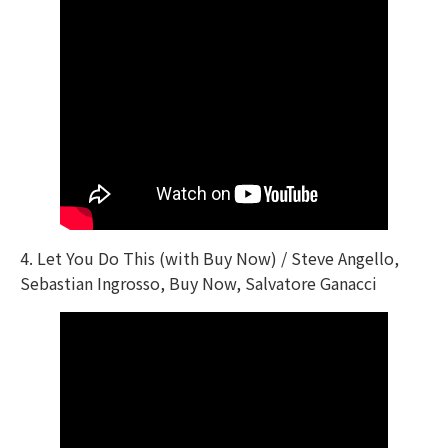
4. Let You Do This (with Buy Now) / Steve Angello,
Sebastian Ingrosso, Buy Now, Salvatore Ganacci