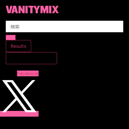
コ
ン
テ
Search
ン
...
ツ
に
ス
Results
キ
すべての結果を見る
ッ
プ
Facebook