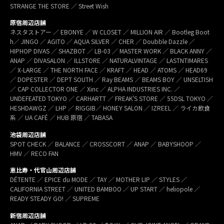
STRANGE THE STORE ／ Street Wish
原宿周辺店舗
ネスタストアー ／ EBONYE ／ W CLOSET ／ MILLION AIR ／ Bootleg Boot
h／ JINGO ／ AGITO ／ AQUA SILVER ／ CHER ／ Doubble Dazzle ／
HIPHOP DIVAS ／ SHAZBOT ／ LB-03 ／ MASTER WORK ／ BLACK ANNY ／
ANAP ／ DIVASALON ／ ILLSTORE ／ NATURALVINTAGE ／ LASTNTIMARES
／ X-LARGE ／ THE NORTH FACE ／ KRAFT ／ HEAD ／ ATOMS ／ HEAD69
／ DOPESTER ／ DEPT SOUTH ／ Ray BEAMS ／ BEAMS BOY ／ UNSELTISH
／ CAP COLLECTOR ONE ／ Xinc ／ ALPHA INDUSTRIES INC. ／
UNDEFEATED TOKYO ／ CARHARTT ／ FREAK’S STORE ／ 55DSL TOKYO ／
HESHDAWGZ ／ LHP ／ RIGGIB／ HONEY SALON ／ IZREEL ／ ライカ飲食
系 ／ UA CAFÉ ／ HUB 原宿 ／ TABASA
池袋周辺店舗
SPOT CHECK ／ BALANCE ／ CROSSCORT ／ ANAP ／ BABYSHOOP ／
HMV ／ RECO FAN
恵比寿・代官山周辺店舗
DÉTENTE ／ EPICE du MODE ／ TAY ／ MOTHER LIP ／ STYLES ／
CALIFORNIA STREET ／ UNITED BAMBOO ／ UP START ／ heliopole ／
READY STEADY GO! ／ SUPREME
新宿周辺店舗