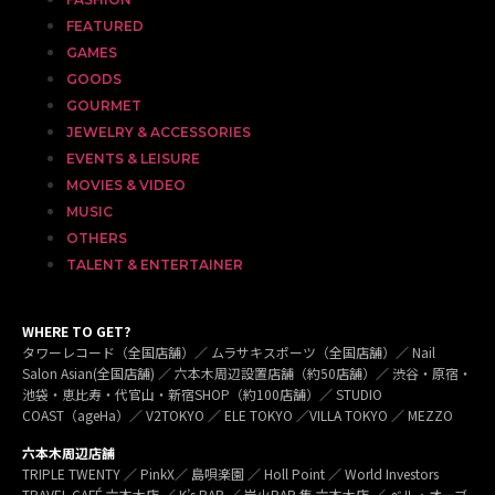
FEATURED
GAMES
GOODS
GOURMET
JEWELRY & ACCESSORIES
EVENTS & LEISURE
MOVIES & VIDEO
MUSIC
OTHERS
TALENT & ENTERTAINER
WHERE TO GET?
タワーレコード（全国店舗）／ ムラサキスポーツ（全国店舗）／ Nail
Salon Asian(全国店舗) ／ 六本木周辺設置店舗（約50店舗）／ 渋谷・原宿・
池袋・恵比寿・代官山・新宿SHOP（約100店舗）／ STUDIO
COAST（ageHa）／ V2TOKYO ／ ELE TOKYO ／VILLA TOKYO ／ MEZZO
六本木周辺店舗
TRIPLE TWENTY ／ PinkX／ 島唄楽園 ／ Holl Point ／ World Investors
TRAVEL CAFÉ 六本木店 ／ K’s BAR ／ 炭火BAR 集 六本木店 ／ ベル・オーブ