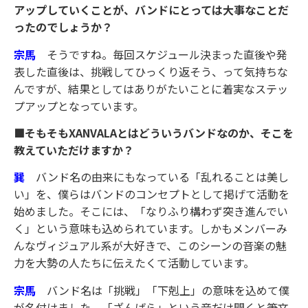
アップしていくことが、バンドにとっては大事なことだ
ったのでしょうか？
宗馬
そうですね。毎回スケジュール決まった直後や発
表した直後は、挑戦してひっくり返そう、って気持ちな
んですが、結果としてはありがたいことに着実なステッ
プアップとなっています。
■そもそもXANVALAとはどういうバンドなのか、そこを
教えていただけますか？
巽
バンド名の由来にもなっている「乱れることは美し
い」を、僕らはバンドのコンセプトとして掲げて活動を
始めました。そこには、「なりふり構わず突き進んでい
く」という意味も込められています。しかもメンバーみ
んなヴィジュアル系が大好きで、このシーンの音楽の魅
力を大勢の人たちに伝えたくて活動しています。
宗馬
バンド名は「挑戦」「下剋上」の意味を込めて僕
が名付けました。「ざんばら」という音だけ聞くと筆文