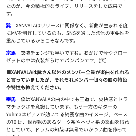
たのが、今の積極的なライブ、リリースをした成果で
す。
巽
XANVALAはリリースに関係なく、新曲が生まれる度
にMVを制作しているのも、SNSを通した発信の重要性を
重んじているからこそなんです。
宗馬
衣装チェンジも早いですね。おかげで今やクロー
ゼットの中は衣装だらけでパンパンです。(笑)
■XANVALAは巽さん以外のメンバー全員が楽曲を作れる
と言っていましたが、それぞれメンバー個々の曲の特色
や特性も教えてください。
宗馬
僕はXANVALAの曲の中でも王道で、爽快感とドラ
マチックさを意識しています。もう一方のギターの
Yuhmaはピアノが効いてる綺麗な曲のイメージ。ベース
の70.は、世界観のあるダーク系やヘヴィ系の楽曲を得意
としていて、ドラムの知哉は無骨でいかつい曲を作って