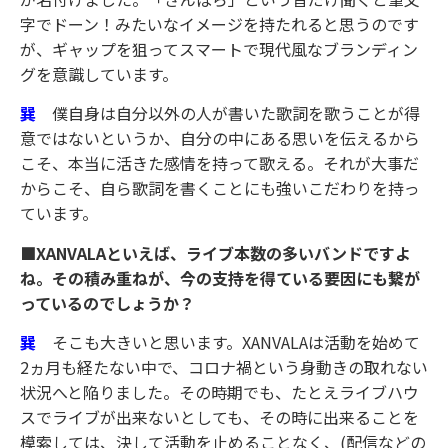
字でドーン！みたいなイメージを持たれると思うのです
が、ギャップを狙ってスマートで現代風なブランディン
グを意識しています。
巽
僕自身は自分以外の人が書いた歌詞を歌うことが得
意ではないというか、自分の中にある思いを伝えるから
こそ、本当に活きた感情を持って歌える。それが大事だ
からこそ、自ら歌詞を書くことにも強いこだわりを持っ
ています。
■XANVALAといえば、ライブ本数の多いバンドですよ
ね。その積み重ねが、今の支持を得ている要因にも繋が
っているのでしょうか？
巽
そこも大きいと思います。XANVALAは活動を始めて
2ヵ月も経たない中で、コロナ禍という身動きの取れない
状況へと陥りました。その時期でも、たとえライブハウ
スでライブが出来ないとしても、その時に出来ることを
模索しては、決して活動を止めることなく、(配信などの