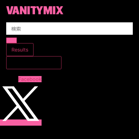
コ
ン
テ
Search
ン
...
ツ
に
ス
Results
キ
すべての結果を見る
ッ
プ
Facebook