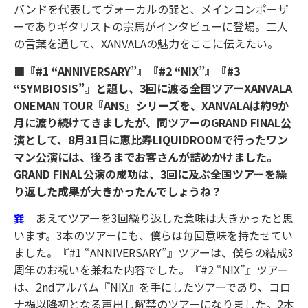
バンドを代表してヴォーカルの巽と、メインコンポーザ
ーでありギタリストの宗馬がインタビューに登場。二人
の言葉を通して、XANVALAの魅力をここに伝えたい。
■『#1 “ANNIVERSARY”』『#2 “NIX”』『#3
“SYMBIOSIS”』と題し、3回に渡る全国ツアーXANVALA
ONEMAN TOUR『ANS』シリーズを、XANVALAは約9か
月に渡り続けてきましたが、同ツアーのGRAND FINAL公
演として、8月31日に恵比寿LIQUIDROOMで行ったワン
マン公演には、後ろまでお客さんが詰めかけました。
GRAND FINAL公演の成功は、3回に及ぶ全国ツアーを繰
り返した成果が大きかったんでしょうね？
巽
あえてツアーを3回繰り返した意味は大きかったと思
います。3本のツアーにも、僕らは毎回意味を持たせてい
ました。『#1 “ANNIVERSARY”』ツアーは、僕らの結成3
周年のお祝いを兼ねた内容でした。『#2 “NIX”』ツアー
は、2ndアルバム『NIX』を手にしたツアーであり、コロ
ナ禍以降初となる声出し解禁のツアーになりました。2本