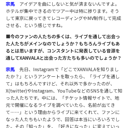
宗馬
アイデアを曲にしないと気が済まないんですよ。
ホテルが集中できるのでツアー中は特に捗ります。そう
して東京に戻ってきてレコーディングやMV制作して完成
させる、という感じですね。
■今のファンの人たちの多くは、ライブを通して出会っ
た人たちがメインなのでしょうか？もちろんライブもあ
るとは思いますが、コンスタントに発表している音源を
通してXANVALAと出会った方たちも多いのでしょうか？
宗馬
先日、Instagramで「どこでXANVALAを知りまし
たか？」というアンケートを取ったら、「ライブを通し
て」はもちろんですけど、それ以外で多かったのが、
X(twitter)やInstagram、YouTubeなどのSNSを通して知
った人たちです。中には、「チケット情報サイトで、地
元で開催になるライブを調べていたら、名前が出てき
て……」という理由からライブに来てくれて、ファンに
なった人たちもいたようで、回答は本当にいろいろでし
た。その「知った」を、「好きになった」に変えていっ