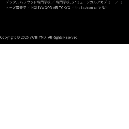
デジタルハリウッド専門学校 ／ 専門学校ESPミュージカルアカデミー ／ ミ
ューズ音楽院 ／ HOLLYWOOD AIR TOKYO ／ the fashion caféほか
Copyright © 2026 VANITYMIX. All Rights Reserved.