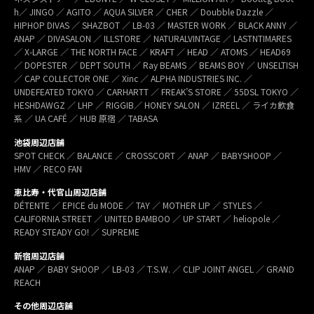
h／ JINGO ／ AGITO ／ AQUA SILVER ／ CHER ／ Doubble Dazzle ／
HIPHOP DIVAS ／ SHAZBOT ／ LB-03 ／ MASTER WORK ／ BLACK ANNY ／
ANAP ／ DIVASALON ／ ILLSTORE ／ NATURALVINTAGE ／ LASTNTIMARES
／ X-LARGE ／ THE NORTH FACE ／ KRAFT ／ HEAD ／ ATOMS ／ HEAD69
／ DOPESTER ／ DEPT SOUTH ／ Ray BEAMS ／ BEAMS BOY ／ UNSELTISH
／ CAP COLLECTOR ONE ／ Xinc ／ ALPHA INDUSTRIES INC. ／
UNDEFEATED TOKYO ／ CARHARTT ／ FREAK’S STORE ／ 55DSL TOKYO ／
HESHDAWGZ ／ LHP ／ RIGGIB／ HONEY SALON ／ IZREEL ／ ライカ飲食
系 ／ UA CAFÉ ／ HUB 原宿 ／ TABASA
池袋周辺店舗
SPOT CHECK ／ BALANCE ／ CROSSCORT ／ ANAP ／ BABYSHOOP ／
HMV ／ RECO FAN
恵比寿・代官山周辺店舗
DÉTENTE ／ EPICE du MODE ／ TAY ／ MOTHER LIP ／ STYLES ／
CALIFORNIA STREET ／ UNITED BAMBOO ／ UP START ／ heliopole ／
READY STEADY GO! ／ SUPREME
新宿周辺店舗
ANAP ／ BABY SHOOP ／ LB-03 ／ T.S.W. ／ CLIP JOINT ANGEL ／ GRAND
REACH
その他周辺店舗