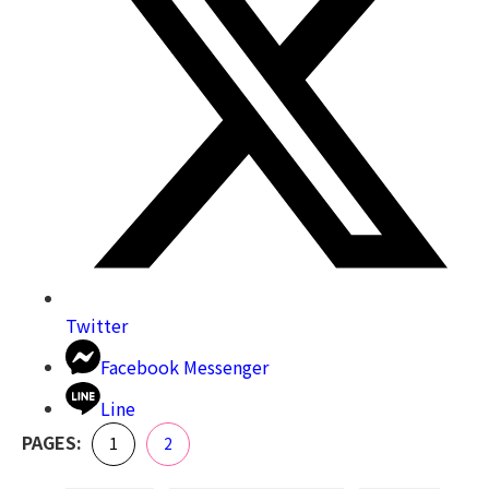
Twitter
Facebook Messenger
Line
,
PAGES:
Page
Page
1
2