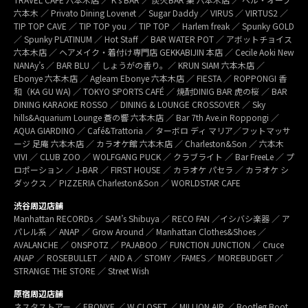
六本木 ／ Privato Dining Lovenet ／ Sugar Daddy ／ VIRUS ／ VIRTUS2 ／
TIP TOP CAVE ／ TIP TOP you ／ TIP TOP ／ Harlem freak ／ Spunky GOLD
／ Spunky PLATINUM ／ Hot Staff ／ BAR WATER POT ／ アボットチョイス
六本木店 ／ ヘアメイク・着付け専門店 GEKKABIJIN 本店 ／ Cecile Aoki New
NANAy’s ／ BAR BLU ／ しょうがの香り。／ KRUN SIAM 六本木店 ／
Ebonye 六本木店 ／ Agleam Ebonye 六本木店 ／ FIESTA ／ ROPPONGI 香
和（KA GU WA) ／ TOKYO SPORTS CAFÉ ／ 焼酎DINIG BAR 虎の桜 ／ BAR
DINING KARAOKE ROSSO ／ DINING & LOUNGE CROSSOVER ／ Sky
hills&Aquarium Lounge 蒼の響 六本木店 ／ Bar 7th Ave.in Roppongi ／
AQUA GIARDINO ／ Café&Trattoria ／ ターボロ ディ マリア／フットマッサ
ージ 足庵 六本木店 ／ カラオケ館 六本木店 ／ Charleston&Son ／ 六本木
VIVI ／ CLUB ZOO ／ WOLFGANG PUCK ／ クラブライト ／ Bar FreeLe ／ プ
ロポーション ／ J-BAR ／ FIRST HOUSE ／ カラオケ パセラ ／ カラオケ シ
ダックス ／ PIZZERIA Charleston&Son ／ WORLDSTAR CAFE
渋谷周辺店舗
Manhattan RECORDs ／ SAM’s Shibuya ／ RECO FAN ／イシバシ楽器 ／ ア
パレル系 ／ ANAP ／ Grow Around ／ Manhattan Clothes&Shoes ／
AVALANCHE ／ ONSPOTZ ／ PAJABOO ／ FUNCTION JUNCTION ／ Cruce
ANAP ／ ROSEBULLET ／ AND A ／ STOMY ／FAMES ／ MOREBUDGET ／
STRANGE THE STORE ／ Street Wish
原宿周辺店舗
ネスタストアー ／ EBONYE ／ W CLOSET ／ MILLION AIR ／ Bootleg Boot