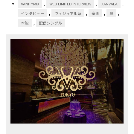
,
,
,
VANITYMIX
WEB LIMITED INTERVIEW
XANVALA
,
,
,
,
インタビュー
ヴィジュアル系
宗馬
巽
,
本能
配信シングル