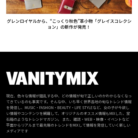
グレンロイヤルから、“こっくり秋色”革小物「グレイスコレクシ
ョン」の新作が発売！
現在、色々な情報が錯乱する中、どの情報が旬で正しいのかわからなくなっ
てきているのも事実です。そんな中、いち早く世界各地の旬なトレンド情報
を発信し、MUSIC・FASHION・BEAUTY・LIFE STYLEなど、女の子が今欲し
い情報やコンテンツを網羅して、オリジナルのオススメ情報もMIXした、宝
石箱のようなトレンドマガジン。 また、雑誌・WEB・映像・イベントなど
平面からリアルまで最先端のトレンドをMIXして情報を発信していく新しい
メディアです