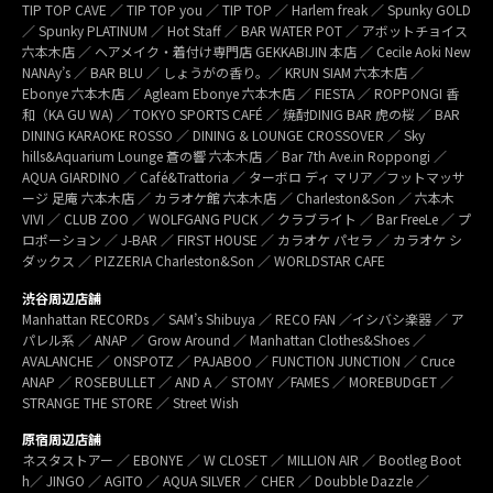
TIP TOP CAVE ／ TIP TOP you ／ TIP TOP ／ Harlem freak ／ Spunky GOLD
／ Spunky PLATINUM ／ Hot Staff ／ BAR WATER POT ／ アボットチョイス
六本木店 ／ ヘアメイク・着付け専門店 GEKKABIJIN 本店 ／ Cecile Aoki New
NANAy’s ／ BAR BLU ／ しょうがの香り。／ KRUN SIAM 六本木店 ／
Ebonye 六本木店 ／ Agleam Ebonye 六本木店 ／ FIESTA ／ ROPPONGI 香
和（KA GU WA) ／ TOKYO SPORTS CAFÉ ／ 焼酎DINIG BAR 虎の桜 ／ BAR
DINING KARAOKE ROSSO ／ DINING & LOUNGE CROSSOVER ／ Sky
hills&Aquarium Lounge 蒼の響 六本木店 ／ Bar 7th Ave.in Roppongi ／
AQUA GIARDINO ／ Café&Trattoria ／ ターボロ ディ マリア／フットマッサ
ージ 足庵 六本木店 ／ カラオケ館 六本木店 ／ Charleston&Son ／ 六本木
VIVI ／ CLUB ZOO ／ WOLFGANG PUCK ／ クラブライト ／ Bar FreeLe ／ プ
ロポーション ／ J-BAR ／ FIRST HOUSE ／ カラオケ パセラ ／ カラオケ シ
ダックス ／ PIZZERIA Charleston&Son ／ WORLDSTAR CAFE
渋谷周辺店舗
Manhattan RECORDs ／ SAM’s Shibuya ／ RECO FAN ／イシバシ楽器 ／ ア
パレル系 ／ ANAP ／ Grow Around ／ Manhattan Clothes&Shoes ／
AVALANCHE ／ ONSPOTZ ／ PAJABOO ／ FUNCTION JUNCTION ／ Cruce
ANAP ／ ROSEBULLET ／ AND A ／ STOMY ／FAMES ／ MOREBUDGET ／
STRANGE THE STORE ／ Street Wish
原宿周辺店舗
ネスタストアー ／ EBONYE ／ W CLOSET ／ MILLION AIR ／ Bootleg Boot
h／ JINGO ／ AGITO ／ AQUA SILVER ／ CHER ／ Doubble Dazzle ／