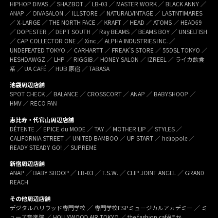
HIPHOP DIVAS ／ SHAZBOT ／ LB-03 ／ MASTER WORK ／ BLACK ANNY ／
ANAP ／ DIVASALON ／ ILLSTORE ／ NATURALVINTAGE ／ LASTNTIMARES
／ X-LARGE ／ THE NORTH FACE ／ KRAFT ／ HEAD ／ ATOMS ／ HEAD69
／ DOPESTER ／ DEPT SOUTH ／ Ray BEAMS ／ BEAMS BOY ／ UNSELTISH
／ CAP COLLECTOR ONE ／ Xinc ／ ALPHA INDUSTRIES INC. ／
UNDEFEATED TOKYO ／ CARHARTT ／ FREAK’S STORE ／ 55DSL TOKYO ／
HESHDAWGZ ／ LHP ／ RIGGIB／ HONEY SALON ／ IZREEL ／ ライカ飲食
系 ／ UA CAFÉ ／ HUB 原宿 ／ TABASA
池袋周辺店舗
SPOT CHECK ／ BALANCE ／ CROSSCORT ／ ANAP ／ BABYSHOOP ／
HMV ／ RECO FAN
恵比寿・代官山周辺店舗
DÉTENTE ／ EPICE du MODE ／ TAY ／ MOTHER LIP ／ STYLES ／
CALIFORNIA STREET ／ UNITED BAMBOO ／ UP START ／ heliopole ／
READY STEADY GO! ／ SUPREME
新宿周辺店舗
ANAP ／ BABY SHOOP ／ LB-03 ／ T.S.W. ／ CLIP JOINT ANGEL ／ GRAND
REACH
その他周辺店舗
デジタルハリウッド専門学校 ／ 専門学校ESPミュージカルアカデミー ／ ミ
ューズ音楽院 ／ HOLLYWOOD AIR TOKYO ／ the fashion caféほか