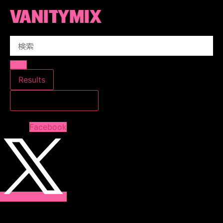
コ
ン
テ
Search
ン
...
ツ
に
ス
Results
キ
すべての結果を見る
ッ
プ
Facebook