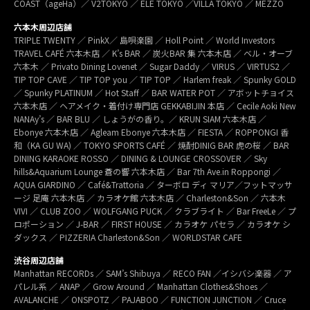
COAST（ageHa）／ V2TOKYO ／ ELE TOKYO ／VILLA TOKYO ／ MEZZO
六本木周辺店舗
TRIPLE TWENTY ／ PinkX／ 島唄楽園 ／ Holl Point ／ World Investors
TRAVEL CAFÉ 六本木店 ／ K’s BAR ／ 炭火BAR 集 六本木店 ／ ベル・オーブ
六本木 ／ Privato Dining Lovenet ／ Sugar Daddy ／ VIRUS ／ VIRTUS2 ／
TIP TOP CAVE ／ TIP TOP you ／ TIP TOP ／ Harlem freak ／ Spunky GOLD
／ Spunky PLATINUM ／ Hot Staff ／ BAR WATER POT ／ アボットチョイス
六本木店 ／ ヘアメイク・着付け専門店 GEKKABIJIN 本店 ／ Cecile Aoki New
NANAy’s ／ BAR BLU ／ しょうがの香り。／ KRUN SIAM 六本木店 ／
Ebonye 六本木店 ／ Agleam Ebonye 六本木店 ／ FIESTA ／ ROPPONGI 香
和（KA GU WA) ／ TOKYO SPORTS CAFÉ ／ 焼酎DINIG BAR 虎の桜 ／ BAR
DINING KARAOKE ROSSO ／ DINING & LOUNGE CROSSOVER ／ Sky
hills&Aquarium Lounge 蒼の響 六本木店 ／ Bar 7th Ave.in Roppongi ／
AQUA GIARDINO ／ Café&Trattoria ／ ターボロ ディ マリア／フットマッサ
ージ 足庵 六本木店 ／ カラオケ館 六本木店 ／ Charleston&Son ／ 六本木
VIVI ／ CLUB ZOO ／ WOLFGANG PUCK ／ クラブライト ／ Bar FreeLe ／ プ
ロポーション ／ J-BAR ／ FIRST HOUSE ／ カラオケ パセラ ／ カラオケ シ
ダックス ／ PIZZERIA Charleston&Son ／ WORLDSTAR CAFE
渋谷周辺店舗
Manhattan RECORDs ／ SAM’s Shibuya ／ RECO FAN ／イシバシ楽器 ／ ア
パレル系 ／ ANAP ／ Grow Around ／ Manhattan Clothes&Shoes ／
AVALANCHE ／ ONSPOTZ ／ PAJABOO ／ FUNCTION JUNCTION ／ Cruce