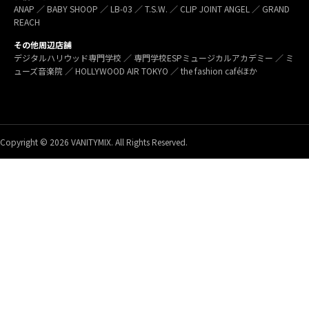
ANAP ／ BABY SHOOP ／ LB-03 ／ T.S.W. ／ CLIP JOINT ANGEL ／ GRAND
REACH
その他周辺店舗
デジタルハリウッド専門学校 ／ 専門学校ESPミュージカルアカデミー ／ ミ
ューズ音楽院 ／ HOLLYWOOD AIR TOKYO ／ the fashion caféほか
Copyright © 2026 VANITYMIX. All Rights Reserved.