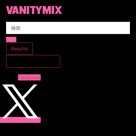
コ
ン
テ
Search
ン
...
ツ
に
ス
Results
キ
すべての結果を見る
ッ
プ
Facebook