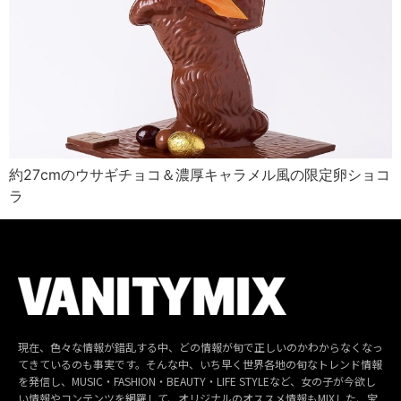
約27cmのウサギチョコ＆濃厚キャラメル風の限定卵ショコ
ラ
現在、色々な情報が錯乱する中、どの情報が旬で正しいのかわからなくなっ
てきているのも事実です。そんな中、いち早く世界各地の旬なトレンド情報
を発信し、MUSIC・FASHION・BEAUTY・LIFE STYLEなど、女の子が今欲し
い情報やコンテンツを網羅して、オリジナルのオススメ情報もMIXした、宝