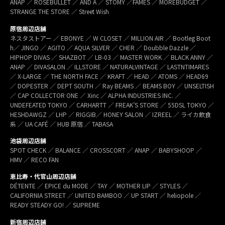
ANAP ／ ROSEBULLET ／ AND A ／ STOMY ／FAMES ／ MOREBUDGET ／
STRANGE THE STORE ／ Street Wish
原宿周辺店舗
ネスタストアー ／ EBONYE ／ W CLOSET ／ MILLION AIR ／ Bootleg Boot
h／ JINGO ／ AGITO ／ AQUA SILVER ／ CHER ／ Doubble Dazzle ／
HIPHOP DIVAS ／ SHAZBOT ／ LB-03 ／ MASTER WORK ／ BLACK ANNY ／
ANAP ／ DIVASALON ／ ILLSTORE ／ NATURALVINTAGE ／ LASTNTIMARES
／ X-LARGE ／ THE NORTH FACE ／ KRAFT ／ HEAD ／ ATOMS ／ HEAD69
／ DOPESTER ／ DEPT SOUTH ／ Ray BEAMS ／ BEAMS BOY ／ UNSELTISH
／ CAP COLLECTOR ONE ／ Xinc ／ ALPHA INDUSTRIES INC. ／
UNDEFEATED TOKYO ／ CARHARTT ／ FREAK’S STORE ／ 55DSL TOKYO ／
HESHDAWGZ ／ LHP ／ RIGGIB／ HONEY SALON ／ IZREEL ／ ライカ飲食
系 ／ UA CAFÉ ／ HUB 原宿 ／ TABASA
池袋周辺店舗
SPOT CHECK ／ BALANCE ／ CROSSCORT ／ ANAP ／ BABYSHOOP ／
HMV ／ RECO FAN
恵比寿・代官山周辺店舗
DÉTENTE ／ EPICE du MODE ／ TAY ／ MOTHER LIP ／ STYLES ／
CALIFORNIA STREET ／ UNITED BAMBOO ／ UP START ／ heliopole ／
READY STEADY GO! ／ SUPREME
新宿周辺店舗