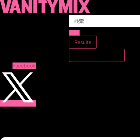
コ
ン
Search
テ
...
ン
ツ
に
Results
ス
すべての結果を見る
キ
ッ
Facebook
プ