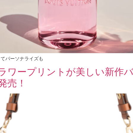
してパーソナライズも
ラワープリントが美しい新作バ
発売！