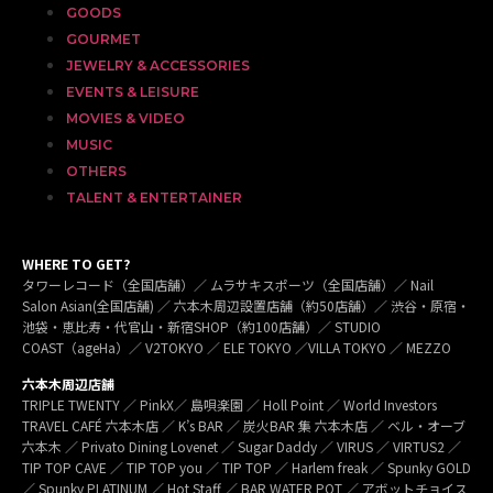
GOODS
GOURMET
JEWELRY & ACCESSORIES
EVENTS & LEISURE
MOVIES & VIDEO
MUSIC
OTHERS
TALENT & ENTERTAINER
WHERE TO GET?
タワーレコード（全国店舗）／ ムラサキスポーツ（全国店舗）／ Nail
Salon Asian(全国店舗) ／ 六本木周辺設置店舗（約50店舗）／ 渋谷・原宿・
池袋・恵比寿・代官山・新宿SHOP（約100店舗）／ STUDIO
COAST（ageHa）／ V2TOKYO ／ ELE TOKYO ／VILLA TOKYO ／ MEZZO
六本木周辺店舗
TRIPLE TWENTY ／ PinkX／ 島唄楽園 ／ Holl Point ／ World Investors
TRAVEL CAFÉ 六本木店 ／ K’s BAR ／ 炭火BAR 集 六本木店 ／ ベル・オーブ
六本木 ／ Privato Dining Lovenet ／ Sugar Daddy ／ VIRUS ／ VIRTUS2 ／
TIP TOP CAVE ／ TIP TOP you ／ TIP TOP ／ Harlem freak ／ Spunky GOLD
／ Spunky PLATINUM ／ Hot Staff ／ BAR WATER POT ／ アボットチョイス