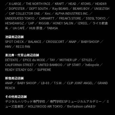
／ X-LARGE ／ THE NORTH FACE ／ KRAFT ／ HEAD ／ ATOMS ／ HEAD69
／ DOPESTER ／ DEPT SOUTH ／ Ray BEAMS ／ BEAMS BOY ／ UNSELTISH
／ CAP COLLECTOR ONE ／ Xinc ／ ALPHA INDUSTRIES INC. ／
UNDEFEATED TOKYO ／ CARHARTT ／ FREAK’S STORE ／ 55DSL TOKYO ／
HESHDAWGZ ／ LHP ／ RIGGIB／ HONEY SALON ／ IZREEL ／ ライカ飲食
系 ／ UA CAFÉ ／ HUB 原宿 ／ TABASA
池袋周辺店舗
SPOT CHECK ／ BALANCE ／ CROSSCORT ／ ANAP ／ BABYSHOOP ／
HMV ／ RECO FAN
恵比寿・代官山周辺店舗
DÉTENTE ／ EPICE du MODE ／ TAY ／ MOTHER LIP ／ STYLES ／
CALIFORNIA STREET ／ UNITED BAMBOO ／ UP START ／ heliopole ／
READY STEADY GO! ／ SUPREME
新宿周辺店舗
ANAP ／ BABY SHOOP ／ LB-03 ／ T.S.W. ／ CLIP JOINT ANGEL ／ GRAND
REACH
その他周辺店舗
デジタルハリウッド専門学校 ／ 専門学校ESPミュージカルアカデミー ／ ミ
ューズ音楽院 ／ HOLLYWOOD AIR TOKYO ／ the fashion caféほか