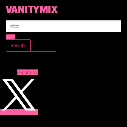
コ
ン
テ
Search
ン
...
ツ
に
ス
Results
キ
すべての結果を見る
ッ
プ
Facebook