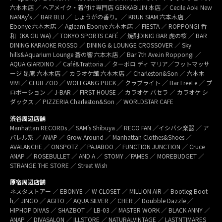
六本木店 ／ ヘアメイク・着付け専門店 GEKKABIJIN 本店 ／ Cecile Aoki New
NANAy’s ／ BAR BLU ／ しょうがの香り。／ KRUN SIAM 六本木店 ／
Ebonye 六本木店 ／ Agleam Ebonye 六本木店 ／ FIESTA ／ ROPPONGI 香
和（KA GU WA) ／ TOKYO SPORTS CAFÉ ／ 焼酎DINIG BAR 虎の桜 ／ BAR
DINING KARAOKE ROSSO ／ DINING & LOUNGE CROSSOVER ／ Sky
hills&Aquarium Lounge 蒼の響 六本木店 ／ Bar 7th Ave.in Roppongi ／
AQUA GIARDINO ／ Café&Trattoria ／ ターボロ ディ マリア／フットマッサ
ージ 足庵 六本木店 ／ カラオケ館 六本木店 ／ Charleston&Son ／ 六本木
VIVI ／ CLUB ZOO ／ WOLFGANG PUCK ／ クラブライト ／ Bar FreeLe ／ プ
ロポーション ／ J-BAR ／ FIRST HOUSE ／ カラオケ パセラ ／ カラオケ シ
ダックス ／ PIZZERIA Charleston&Son ／ WORLDSTAR CAFE
渋谷周辺店舗
Manhattan RECORDs ／ SAM’s Shibuya ／ RECO FAN ／イシバシ楽器 ／ ア
パレル系 ／ ANAP ／ Grow Around ／ Manhattan Clothes&Shoes ／
AVALANCHE ／ ONSPOTZ ／ PAJABOO ／ FUNCTION JUNCTION ／ Cruce
ANAP ／ ROSEBULLET ／ AND A ／ STOMY ／FAMES ／ MOREBUDGET ／
STRANGE THE STORE ／ Street Wish
原宿周辺店舗
ネスタストアー ／ EBONYE ／ W CLOSET ／ MILLION AIR ／ Bootleg Boot
h／ JINGO ／ AGITO ／ AQUA SILVER ／ CHER ／ Doubble Dazzle ／
HIPHOP DIVAS ／ SHAZBOT ／ LB-03 ／ MASTER WORK ／ BLACK ANNY ／
ANAP ／ DIVASALON ／ ILLSTORE ／ NATURALVINTAGE ／ LASTNTIMARES